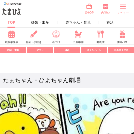
内祝い
SHOP
メニュー
TOP
妊娠・出産
赤ちゃん・育児
妊活
妊娠早見表
お金・手続き
名づけ
出産準備
離乳食
優待パス
雑誌・書籍
アプリ
SNS
キャンペーン
写真スタジオ
たまちゃん・ひよちゃん劇場