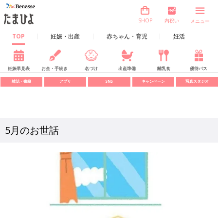
内祝い
SHOP
メニュー
TOP
妊娠・出産
赤ちゃん・育児
妊活
妊娠早見表
お金・手続き
名づけ
出産準備
離乳食
優待パス
雑誌・書籍
アプリ
SNS
キャンペーン
写真スタジオ
5月のお世話