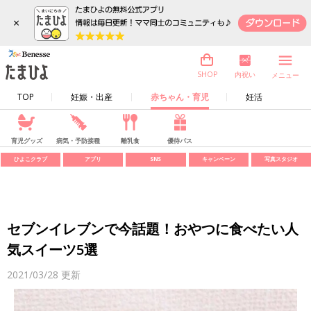
×
内祝い
SHOP
メニュー
TOP
妊娠・出産
赤ちゃん・育児
妊活
育児グッズ
病気・予防接種
離乳食
優待パス
ひよこクラブ
アプリ
SNS
キャンペーン
写真スタジオ
セブンイレブンで今話題！おやつに食べたい人
気スイーツ5選
2021/03/28
更新