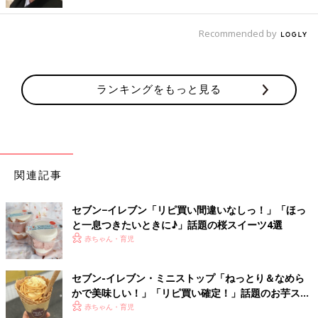
Recommended by
ランキングをもっと見る
関連記事
セブン−イレブン「リピ買い間違いなしっ！」「ほっ
と一息つきたいときに♪」話題の桜スイーツ4選
赤ちゃん・育児
出典：Instagramアカウント「saku7173」
セブン-イレブン・ミニストップ「ねっとり＆なめら
sakuさんが購入したのはピンク色のかわいらしい「春ぽんちゼリ
かで美味しい！」「リピ買い確定！」話題のお芋スイ
ー」。ほんのり桜味がして美味しかったそうです。ゼリーがキラ
ーツ4選
赤ちゃん・育児
キラしていて見た目もきれいなゼリーですね。春を感じられそう