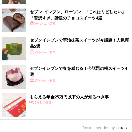
なスイーツです。
セブン-イレブン、ローソン…「これはリピしたい」
桜味もしっかり！「桜と宇治抹茶のパフェ」
「贅沢すぎ」話題のチョコスイーツ4選
赤ちゃん・育児
セブンイレブンで宇治抹茶スイーツが今話題！人気商
品5選
赤ちゃん・育児
セブンイレブンで春を感じる！今話題の桜スイーツ4
選
赤ちゃん・育児
もらえる年金25万円以下の人が知るべき事
PR(くらしの話題)
出典：Instagramアカウント「ruka_1618」
Recommended by