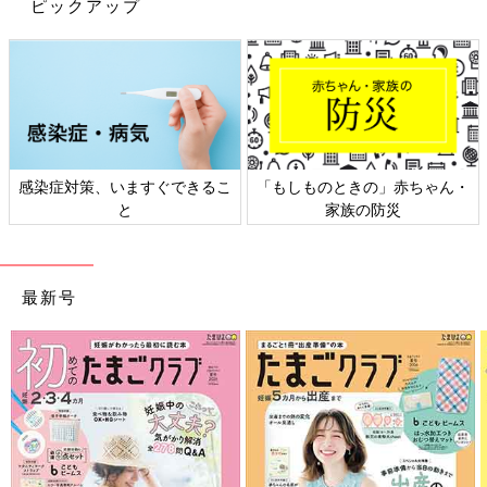
ピックアップ
出典：Instagramアカウント「long_potato」
long_potatoさんが購入したのは以前ドラマで話題になった「チ
ョコっとリラックシュー」。現在再販され、再び話題になってい
るのだとか。食感もおもしろく、美味しかったそうです。172円
感染症対策、いますぐできるこ
「もしものときの」赤ちゃん・
（税込み）というお値段もお手頃で嬉しいですね。
と
家族の防災
セブンイレブンのプレミアムゴールドが
美味しすぎた！人気商品4選
最新号
ちょっと贅沢なセブンイレブンの「金のシリー
ズ」、プレミアムゴールド。少しお高いけど、
美味しいと評判の商品がたくさんあります。イ
ンスタグラムの投稿より、人気のプレミアムゴ
ールドの商品をご紹介します。プチ贅沢してみ
セブンイレブンで今話題のスイーツをご紹介しました。今の時期
てはいかがでしょうか？
だけしか食べられないものもあるので、気になったスイーツがあ
れば、ぜひお試ししてみてくださいね。
(文：まり)