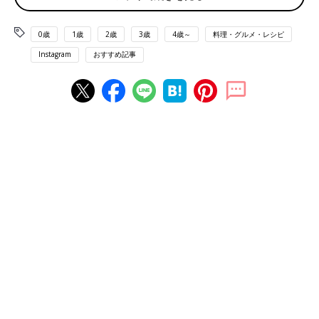
0歳
1歳
2歳
3歳
4歳～
料理・グルメ・レシピ
Instagram
おすすめ記事
出典：Instagramアカウント「miyuki.kataoka」
Miyukiさんが購入したのは「バニラ香るチーズテリーヌ」。ねっ
とり滑らかで濃厚、レアチーズ寄りのベイクドチーズといった感
じのスイーツのようです。257円（税込）というお値段もリーズ
ナブルで嬉しいですね。
ネーミングがすごい！「チョコ沢ゴリ蔵」