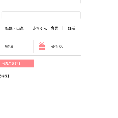
妊娠・出産
赤ちゃん・育児
妊活
離乳食
優待パス
写真スタジオ
児科医】