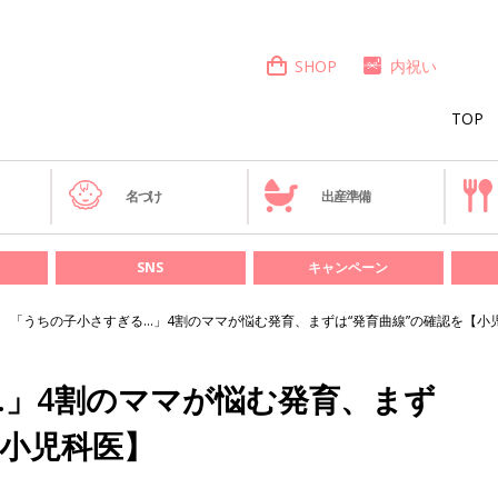
SHOP
内祝い
TOP
き
名づけ
出産準備
SNS
キャンペーン
「うちの子小さすぎる…」4割のママが悩む発育、まずは“発育曲線”の確認を【小
…」4割のママが悩む発育、まず
【小児科医】