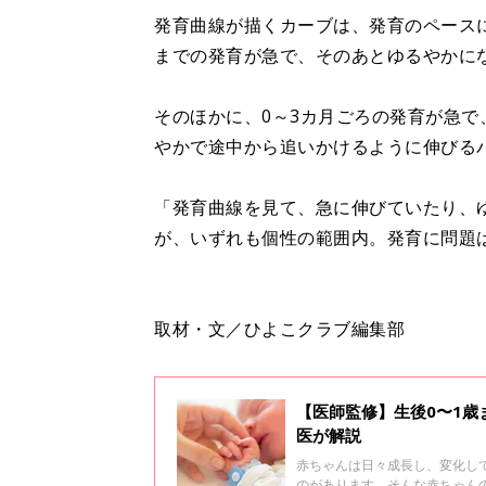
発育曲線が描くカーブは、発育のペース
までの発育が急で、そのあとゆるやかに
そのほかに、0～3カ月ごろの発育が急
やかで途中から追いかけるように伸びる
「発育曲線を見て、急に伸びていたり、
が、いずれも個性の範囲内。発育に問題
取材・文／ひよこクラブ編集部
【医師監修】生後0〜1
医が解説
赤ちゃんは日々成長し、変化し
のがあります。そんな赤ちゃん