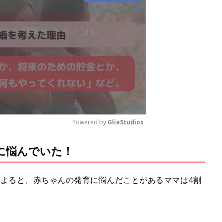
Powered by 
GliaStudios
に悩んでいた！
M
u
t
によると、赤ちゃんの発育に悩んだことがあるママは4割
e