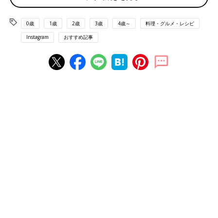
0歳
1歳
2歳
3歳
4歳～
料理・グルメ・レシピ
Instagram
おすすめ記事
出典：Instagramアカウント「hiyoco_tea」
ヒヨコさんが購入したのは「しっとりクッキーサンド 苺のレア
チーズ」。クッキーがとてもしっとりしていて、中のレアチーズ
クリームとよく合っていたそうです。ティータイムのスイーツと
しても良さそうですね。
濃厚！「まっしろなめらかレアチーズ」