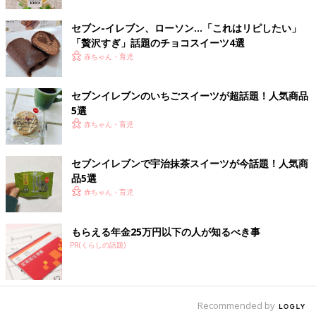
reinaさんが購入したのは「桜レアチーズプリン」。ほんのりと
桜の香りがし、チーズのまったり感もありとろりと美味しいプリ
セブン-イレブン、ローソン…「これはリピしたい」
ンだったそうです。春になったら食べたいレアチーズのスイーツ
「贅沢すぎ」話題のチョコスイーツ4選
ですね。
赤ちゃん・育児
チーズが濃厚！「ミスターチーズケーキ アイスクリ
セブンイレブンのいちごスイーツが超話題！人気商品
ーム」
5選
赤ちゃん・育児
セブンイレブンで宇治抹茶スイーツが今話題！人気商
品5選
赤ちゃん・育児
もらえる年金25万円以下の人が知るべき事
PR(くらしの話題)
Recommended by