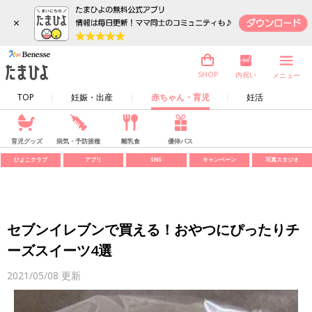
×
内祝い
SHOP
メニュー
TOP
妊娠・出産
赤ちゃん・育児
妊活
育児グッズ
病気・予防接種
離乳食
優待パス
ひよこクラブ
アプリ
SNS
キャンペーン
写真スタジオ
セブンイレブンで買える！おやつにぴったりチ
ーズスイーツ4選
2021/05/08
更新