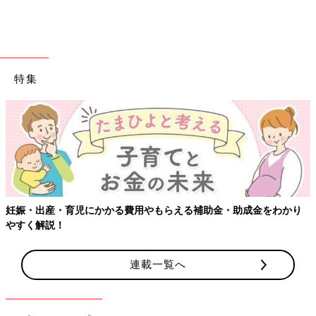
特集
出典：Instagramアカウント「hiyoco_tea」
ヒヨコさんが購入したのはミスターチーズケーキのアイスクリー
ム。チーズが濃厚で、粒も入っていて美味しかったそうです。レ
モン＆バニラの味なので、さっぱりと食べられそうなアイスクリ
ームですね。
セブンイレブンでしか買えない！この春
妊娠・出産・育児にかかる費用やもらえる補助金・助成金をわかり
話題のアイス4選
やすく解説！
セブンイレブンには美味しいスイーツがたくさ
んありますが、アイスも限定商品などがあり美
連載一覧へ
味しいと評判です。今回は、セブンイレブンで
しか買えない今話題のアイスをインスタグラム
の投稿からご紹介します。
レアチーズスイーツを中心に、セブンイレブンで買える今話題の
スイーツをご紹介しました。今の時期しか食べられないものもあ