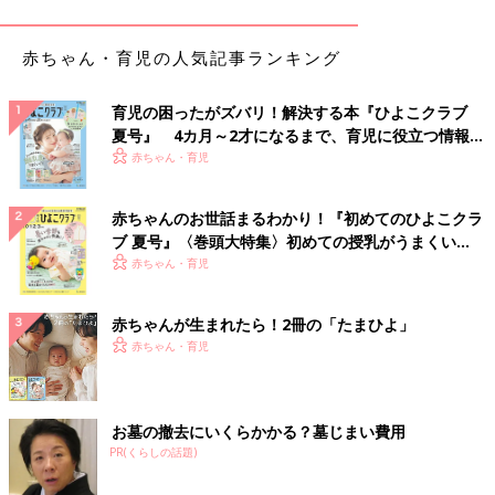
赤ちゃん・育児の人気記事ランキング
育児の困ったがズバリ！解決する本『ひよこクラブ
夏号』 4カ月～2才になるまで、育児に役立つ情報が
いっぱい！
赤ちゃん・育児
赤ちゃんのお世話まるわかり！『初めてのひよこクラ
ブ 夏号』〈巻頭大特集〉初めての授乳がうまくい
く！ おっぱい・ミルクの基本と夏のトラブル 解決テ
赤ちゃん・育児
ク
出典：Instagramアカウント「sweets_ichi」
赤ちゃんが生まれたら！2冊の「たまひよ」
いちかさんが購入したのは「まっしろなめらかレアチーズ」。な
赤ちゃん・育児
めらかでしゅわっとした食感もあり、チーズとミルクが濃厚で爽
やかだけどクリーミーで食べやすいレアチーズだったそうです。
上にのったやわらかそうなホイップクリームと真っ白いレアチー
お墓の撤去にいくらかかる？墓じまい費用
ズの相性も良さそう！
PR(くらしの話題)
春に食べたい！「桜レアチーズプリン」