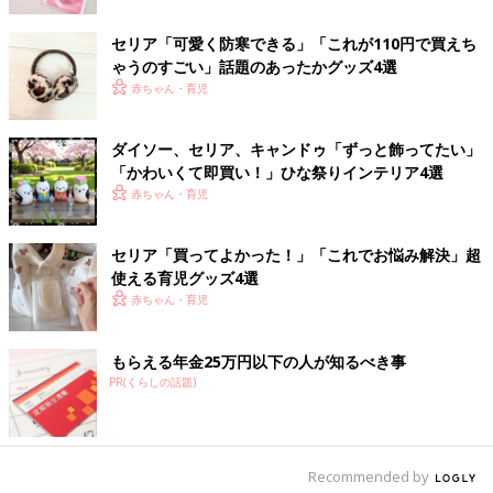
出典：Instagramアカウント「miita185_home」
セリア「可愛く防寒できる」「これが110円で買えち
みーたさんがセリアで見つけたのは、マヨネーズやケチャップな
ゃうのすごい」話題のあったかグッズ4選
どの「逆さ収納」に便利なマヨケチャホルダー。逆さにすること
赤ちゃん・育児
ですぐ使えて、省スペースにもなるのは嬉しいのですが、ドアポ
ケットに入れておくと扉の開閉で不安定になりますよね。こちら
のアイテムを使えば、安定感抜群になり小さなストレスも軽減さ
ダイソー、セリア、キャンドゥ「ずっと飾ってたい」
れるようですよ。
「かわいくて即買い！」ひな祭りインテリア4選
赤ちゃん・育児
シンプルさが良い！味噌ストッカー
セリア「買ってよかった！」「これでお悩み解決」超
使える育児グッズ4選
赤ちゃん・育児
もらえる年金25万円以下の人が知るべき事
PR(くらしの話題)
Recommended by