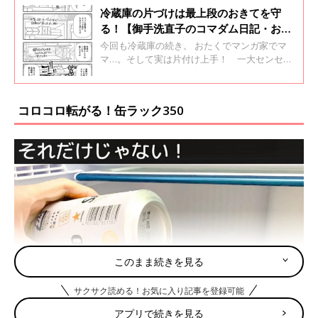
冷蔵庫の片づけは最上段のおきてを守
る！【御手洗直子のコマダム日記・お片
付け編】
今回も冷蔵庫の続き。 おたくでマンガ家でマ
マ…。そして実は片付け上手！ 一大センセー
ションを巻き起こした「婚活コミック」著者、
御手洗直子さんが結婚して2児の姉妹の母に。
いつもの一コマ＆エッセイ番外編がスタート
コロコロ転がる！缶ラック350
「つっこみが止まらないコマダム日記・お片付
け編」#13
このまま続きを見る
サクサク読める！お気に入り記事を登録可能
アプリで続きを見る