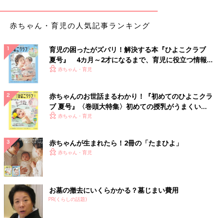
赤ちゃん・育児の人気記事ランキング
育児の困ったがズバリ！解決する本『ひよこクラブ
夏号』 4カ月～2才になるまで、育児に役立つ情報が
いっぱい！
赤ちゃん・育児
赤ちゃんのお世話まるわかり！『初めてのひよこクラ
ブ 夏号』〈巻頭大特集〉初めての授乳がうまくい
く！ おっぱい・ミルクの基本と夏のトラブル 解決テ
赤ちゃん・育児
ク
出典：Instagramアカウント「sakura.kurashi.1117」
赤ちゃんが生まれたら！2冊の「たまひよ」
こちらはセリアのスライスチーズケース。スライスチーズって外
赤ちゃん・育児
装を開封すると残りがバラバラしちゃうので保管に困りますよ
ね。残ったスライスチーズをこのケースにしまえば、バラバラに
ならず立てて保管できるのが便利。sakuraさんは日付けを書いた
お墓の撤去にいくらかかる？墓じまい費用
マスキングテープを貼って管理しているそうですよ。
PR(くらしの話題)