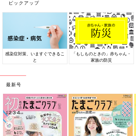
ピックアップ
けますよね。今回はぴったり感が気持ちいい、
セリア商品のシンデレラフィットな組み合わせ
冷蔵庫収納に役立つセリアのおすすめアイテムをご紹介しまし
をご紹介します。
た。賞味期限や消費期限などをきちんと把握する必要のある冷蔵
庫は、常に庫内を整えておきたいですよね。ぜひセリアのプチプ
ラアイテムで、スッキリ冷蔵庫を実現させてくださいね。
(文：冬白朱)
感染症対策、いますぐできるこ
「もしものときの」赤ちゃん・
※記事内容でご紹介している投稿、リンク先は、削除される場合
と
家族の防災
があります。あらかじめご了承ください。
※記事の内容は記載当時の情報であり、現在と異なる場合があり
ます。
最新号