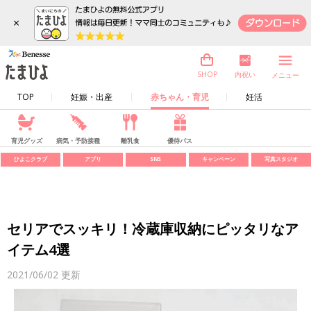
×
内祝い
SHOP
メニュー
TOP
妊娠・出産
赤ちゃん・育児
妊活
育児グッズ
病気・予防接種
離乳食
優待パス
ひよこクラブ
アプリ
SNS
キャンペーン
写真スタジオ
セリアでスッキリ！冷蔵庫収納にピッタリなア
イテム4選
2021/06/02
更新