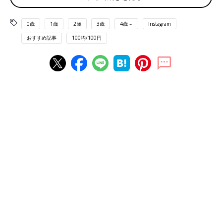
0歳
1歳
2歳
3歳
4歳～
Instagram
おすすめ記事
100均/100円
出典：Instagramアカウント「100yen_mania15」
ゆきさんがセリアで購入したのは、缶ラック350。手前の缶を取
り出すと、後ろにある缶が勝手に手前に転がって来てくれるそう
です。なんだかお店みたいでテンションが上がりますね。ラック
を積み重ねて使うこともできるので、高さに余裕があるのなら重
ねて2つ使いもおすすめ。
バラバラしない！スライスチーズケース