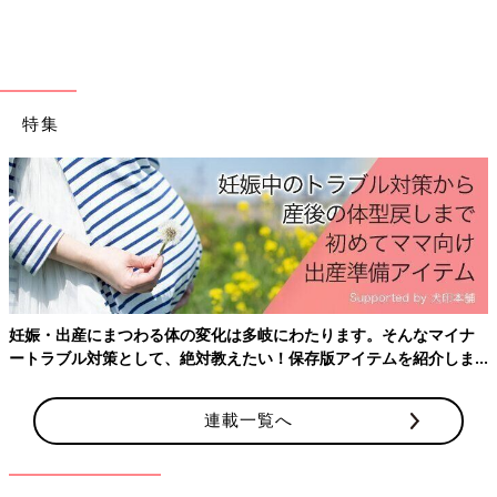
特集
出典：Instagramアカウント「hawaii_simple16」
こちらはセリアの味噌ストッカー。蓋と取っ手が付いたシンプル
なケースは、雑然としがちな冷蔵庫内をスッキリとさせるのにお
役立ちなアイテムですね。mihiroさんは2種類の味噌とだしの素
妊娠・出産にまつわる体の変化は多岐にわたります。そんなマイナ
の保管に活用しているそうですよ。
ートラブル対策として、絶対教えたい！保存版アイテムを紹介しま
す。
マネしたい！みんなが見つけたセリアの
「シンデレラフィット」4選
連載一覧へ
ピッタリ収納が叶うこととして話題のワード
「シンデレラフィット」。インスタなどのSNS
でもシンデレラフィットという言葉をよく見か