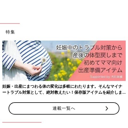
特集
出典：Instagramアカウント「ayuminnie.612」
あゆみにぃさんがお出かけでセレクトしたのはこちらのジャンパ
ースカートとレギンス。レギンスを履くことで、アクティブに遊
べますよね！ホワイトカラーのジャンパースカートも着回せそう
です♪
妊娠・出産にまつわる体の変化は多岐にわたります。そんなマイナ
【GAPベビー】夏に着たいオシャレ服が
ートラブル対策として、絶対教えたい！保存版アイテムを紹介しま
話題！
す。
おしゃれママの間で話題沸騰中のGAPベビー。
連載一覧へ
シーズン毎にさまざまなアイテムが展開されて
いるので、お子さんに合う服を探すのも楽しい
ですよね♪ 今回はこれからの季節に着たいオシ
ャレアイテムを紹介します！