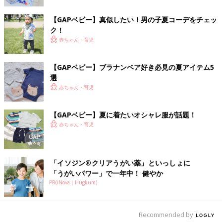
出典：Instagramアカウント「_suun.ins」
【GAPベビー】真似したい！男の子夏コーデをチェッ
_suun.insさんがセレクトしたのはこちらのセットアップ。カラフ
ク！
ルなタイダイ柄が爽やかで明るい印象ですよね！さらに肩のフリ
赤ちゃん・育児
ルやズボンのギャザーの繊細なデザインがガーリーで可愛らしい
のも魅力的です♪
【GAPベビー】ブラナンベア好き必見の夏アイテム5
選
ジャンパースカートでおでかけ♪
赤ちゃん・育児
【GAPベビー】夏に着たいオシャレ服が話題！
赤ちゃん・育児
「イソジン®クリアうがい薬」といっしょに
「うがいパワー」で一年中！ 健やか
PR(iNova｜Hugkum)
Recommended by