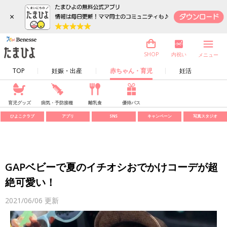
×
内祝い
SHOP
メニュー
TOP
妊娠・出産
赤ちゃん・育児
妊活
育児グッズ
病気・予防接種
離乳食
優待パス
ひよこクラブ
アプリ
SNS
キャンペーン
写真スタジオ
GAPベビーで夏のイチオシおでかけコーデが超
絶可愛い！
2021/06/06
更新