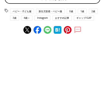
ベビー・子ども服
新生児肌着・ベビー服
0歳
1歳
2歳
3歳
4歳～
Instagram
おすすめ記事
ギャップ/GAP
出典：Instagramアカウント「bebe_oelleo」
bebe_oelleoさんがお気に入りだというのがこちらのアロハシャ
ツ風のアイテム。こちらの方はおうちBBQで着たんだとか♪ まさ
に夏ならではのボタニカルなデザインがオシャレで涼し気ですよ
ね！
グレー×ピンクの色使いがオシャレ！