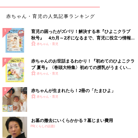
赤ちゃん・育児の人気記事ランキング
育児の困ったがズバリ！解決する本『ひよこクラブ
秋号』 4カ月～2才になるまで、育児に役立つ情報が
いっぱい！
赤ちゃん・育児
赤ちゃんのお世話まるわかり！『初めてのひよこクラ
ブ 夏号』〈巻頭大特集〉初めての授乳がうまくい
く！ おっぱい・ミルクの基本と夏のトラブル 解決テ
赤ちゃん・育児
ク
赤ちゃんが生まれたら！2冊の「たまひよ」
赤ちゃん・育児
出典：Instagramアカウント「_mito24」
最近GAPベビーにハマっているという_mito24さんがセレクトし
たのはこちらのコーディネートです。グレーのボーダー柄とピン
お墓の撤去にいくらかかる？墓じまい費用
クのシャツの組み合わせで、色使いがとってもオシャレですよ
PR(くらしの話題)
ね！