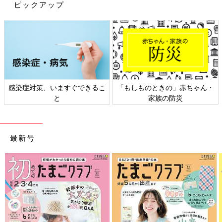
いかがでしたか？どのGAPベビーコーデも夏らしい印象でオシャ
ピックアップ
レですよね！みなさんも、ぜひお子さんにピッタリなアイテムや
コーディネートを見つけて夏のオシャレを楽しんでくださいね！
(文・ナキナキ)
※記事内容でご紹介している投稿、リンク先は、削除される場合
があります。あらかじめご了承ください。
※記事の内容は記載当時の情報であり、現在と異なる場合があり
感染症対策、いますぐできるこ
「もしものときの」赤ちゃん・
ます。
と
家族の防災
最新号