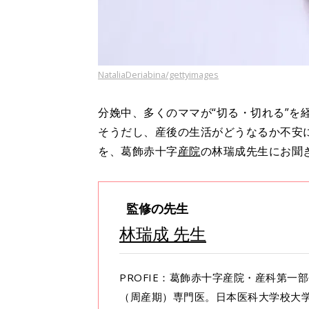
NataliaDeriabina/gettyimages
分娩中、多くのママが“切る・切れる”を
そうだし、産後の生活がどうなるか不安
を、葛飾赤十字
産院
の林瑞成先生にお聞
監修の先生
林瑞成 先生
PROFIE：葛飾赤十字産院・産科第
（周産期）専門医。日本医科大学校大学