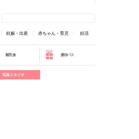
妊娠・出産
赤ちゃん・育児
妊活
離乳食
優待パス
写真スタジオ