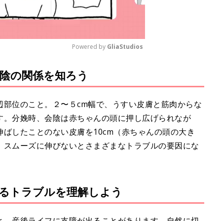
Powered by 
GliaStudios
陰の関係を知ろう
M
u
t
辺部位のこと。２〜５cm幅で、うすい皮膚と筋肉からな
e
す。分娩時、会陰は赤ちゃんの頭に押し広げられなが
ばしたことのない皮膚を10cm（赤ちゃんの頭の大き
、スムーズに伸びないとさまざまなトラブルの要因にな
るトラブルを理解しよう
と、産後ライフに支障が出ることがあります。自然に切