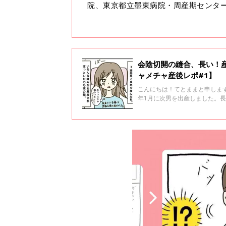
院、東京都立墨東病院・周産期センタ
会陰切開の縫合、長い！
ャメチャ産後レポ#1】
こんにちは！てとままと申します
年1月に次男を出産しました。
マタニティライフではありませ
し、これから赤ちゃんとの幸せ
かってくるのでした。ここでは
思っています。1話は出産後の