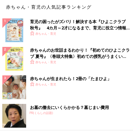
妻の妊娠をきっかけに自給自足生活にチャレンジする夫の姿をユ
赤ちゃん・育児の人気記事ランキング
ーモラスに描いたテレビCMで夫役を演じた松坂桃李さん。家族
のために一生懸命な姿に、将来のパパを重ねる人が多かったよう
育児の困ったがズバリ！解決する本『ひよこクラブ
です。
秋号』 4カ月～2才になるまで、育児に役立つ情報が
いっぱい！
赤ちゃん・育児
■電力のCMのように家族のため、子どものために一生懸命努力し
てくれるから
■元々優しい雰囲気が大好きで、最近結婚してパパになるイメー
赤ちゃんのお世話まるわかり！『初めてのひよこクラ
ジが湧きやすいから
ブ 夏号』〈巻頭大特集〉初めての授乳がうまくい
■CMなどを見てお父さんの姿が似合っていたから
く！ おっぱい・ミルクの基本と夏のトラブル 解決テ
赤ちゃん・育児
ク
＜4位＞社会現象にもなったドラマで描かれた家族
赤ちゃんが生まれたら！2冊の「たまひよ」
のカタチに多くの共感【星野源さん】
赤ちゃん・育児
先日、大ヒットドラマ『逃げるは恥だが役に立つ』（TBS系列）
で共演した新垣結衣さんと結婚発表した星野源さん。2021年新
お墓の撤去にいくらかかる？墓じまい費用
春スペシャルでは、契約結婚したふたりが、家事の役割分担に悩
PR(くらしの話題)
み、コロナ禍における出産、育児に翻弄されながら築いていく新
しい家族のカタチを描き、多くのママ・パパの共感を得ました。