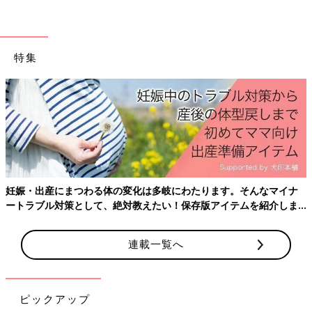
さん、神木隆之介さんなど、最近のドラマに出演していたり、メ
ディアで話題になった人の名前があがりました。父の日は、家族
や友人と理想のパパについて語り合うのも楽しいかもしれません
ね。
特集
文・たまひよONLINE編集部
■ 調査概要対象
たまひよのアプリ（まいにちのたまひよ）を利用されている方 計 13,515名
―性別 ：男性 949名 、女性 12,552名 、答えたくない・当てはまるものはない 14
名
―【妊娠月数】もしくはお子さまの【月齢・年齢】 ：妊娠中 7,335名 、生後 0~11
か月 4,470名 、
1歳
以上 1,676名 、答えたくない・当てはまるものはない 34名
―年齢 29才以下 4,476名 、 30-39才 7,923名 、 4
0才
以上 1,084名 、答えたくな
妊娠・出産にまつわる体の変化は多岐にわたります。そんなマイナ
い・当てはまるものはない 32名
ートラブル対策として、絶対教えたい！保存版アイテムを紹介しま
期間：2021年 4月12日～ 4月14日
す。
連載一覧へ
13,515人が選んだ「理想のパパランキン
グ」発表！ 1位は杉浦太陽、令和の“理想
のパパ”は「家族の時間を大切にする
株式会社ベネッセコーポレーションの妊娠・出
ピックアップ
人」
産・育児ブランド「たまひよ」が今年で４回目