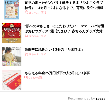
育児の困ったがズバリ！解決する本『ひよこクラブ
■映画でお父さん役を演じていた時に、子役への笑顔が自然だっ
秋号』 4カ月～2才になるまで、育児に役立つ情報が
た
いっぱい！
赤ちゃん・育児
■菅田くんがテレビで紹介していた家族の話が素敵だったので影
響を受けていそうだから
“肌へのやさしさ” にこだわりたい！ ママ・パパが選
ぶおむつグッズ8選【たまひよ 赤ちゃんグッズ大賞
2026】
赤ちゃん・育児
妊娠中に読みたい！3冊の「たまひよ」
赤ちゃん・育児
もらえる年金25万円以下の人が知るべき事
PR(くらしの話題)
今回、「将来の理想のパパ」に名前のあがった皆さん、そして選
出コメントからは、優しく、穏やかで、家族を大切にするという
イメージが感じられました。
Recommended by
5位以下にも、中村倫也さん、長瀬智也さん、兼近大樹（EXIT）