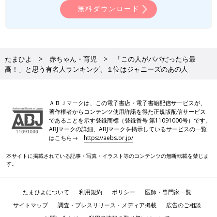
無料ダウンロード
たまひよ
赤ちゃん・育児
「この人がパパだったら最
高！」と思う有名人ランキング、１位はジャニーズのあの人
ＡＢＪマークは、この電子書店・電子書籍配信サービスが、
著作権者からコンテンツ使用許諾を得た正規版配信サービス
であることを示す登録商標（登録番号 第11091000号）です。
ABJマークの詳細、ABJマークを掲示しているサービスの一覧
はこちら→
https://aebs.or.jp/
本サイトに掲載されている記事・写真・イラスト等のコンテンツの無断転載を禁じま
す。
たまひよについて
利用規約
ポリシー
医師・専門家一覧
サイトマップ
調査・プレスリリース・メディア掲載
広告のご相談