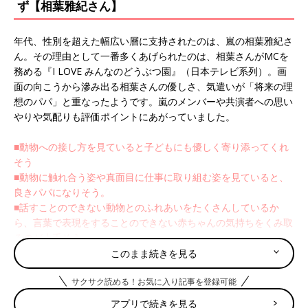
ず【相葉雅紀さん】
年代、性別を超えた幅広い層に支持されたのは、嵐の相葉雅紀さ
ん。その理由として一番多くあげられたのは、相葉さんがMCを
務める『I LOVE みんなのどうぶつ園』（日本テレビ系列）。画
面の向こうから滲み出る相葉さんの優しさ、気遣いが「将来の理
想のパパ」と重なったようです。嵐のメンバーや共演者への思い
やりや気配りも評価ポイントにあがっていました。
■動物への接し方を見ていると子どもにも優しく寄り添ってくれ
そう
■動物に触れ合う姿や真面目に仕事に取り組む姿を見ていると、
良きパパになりそう。
■話すことのできない動物とのふれあいをたくさんしているか
ら、言葉で表現をすることのできない赤ちゃんの気持ちをくみ取
るのが上手そう。
このまま続きを見る
＜2位＞ドラマで演じた心優しい産婦人科医そのも
サクサク読める！お気に入り記事を登録可能
の 【綾野剛さん】
アプリで続きを見る