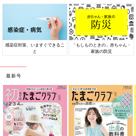
となる「理想のパパランキング』を発表。俳優
の杉浦太陽さんが第1位に輝きました。2位はつ
るの剛士さん、3位はNON STYLE石田明さんが
ランクイン。昨年パパになったミュージシャン
のDAIGOさんが4位、声優の花江夏樹さんが9位
に初登場しました。 また、今年新設した【アニ
メ・漫画部門】では、『クレヨンしんちゃん』
より、野原ひろしさんが1位に選ばれました。
感染症対策、いますぐできるこ
「もしものときの」赤ちゃん・
と
家族の防災
最新号