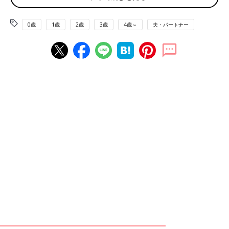
2位は綾野剛さん。2015年、2017年とTBS系列で放映されたドラ
マ『コウノドリ』で、心優しい主人公の
産婦人科
医「鴻鳥サク
0歳
1歳
2歳
3歳
4歳～
夫・パートナー
ラ」を演じたことを、多くの人が理由にあげていました。またコ
ロナ禍で成人式ができなかった新成人に記念撮影をプレゼントす
るという番組の企画に一生懸命取り組んでいる姿に感動したとい
う声も。
■ドラマでも産婦人科をやっていて、あの時の話し方がものすご
く優しかったから
■以前テレビ番組で、成人式の子たちにサプライズ写真をプレゼ
ントするのを見た時に、人のためにあんなに熱心に行動できる素
敵な人だと思ったから
■ドラマ｢コウノドリ｣で赤ちゃんに優しく触れているところを見
て、私生活でもお子さまが産まれたら優しいのだろうなぁと思っ
た
＜3位＞ユーモアも優しさも！ ぴったりハマるテ
レビCMでのパパ役【松坂桃李さん】