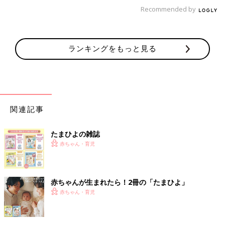
■産科医の役もやっていたし、パパになる役もやっていて、赤ち
Recommended by
ゃんと接する時の表情が柔らかく、優しい素敵なパパになりそ
う！
■病気を乗り越えてこられて、かなりの努力とセンスのある方な
ランキングをもっと見る
ので、子どもに対しても一生懸命に向き合って子育てしそうな感
じがします
■逃げ恥新春スペシャルで新米パパの役柄がしっくりきたから
＜5位＞話題の映画のMVで涙をボロボロこぼす出産
関連記事
シーンが感動を呼んだ【菅田将暉さん】
たまひよの雑誌
映画『STAND BY ME ドラえもん 2』の主題歌『虹』を歌った菅
赤ちゃん・育児
田さん。ミュージックビデオでは若いふたりに子どもが生まれ、
ママ・パパになっていく様子が描かれています。パパを演じた菅
田さんが出産シーンで涙をボロボロとこぼすシーンが感動を呼び
ました。家族が仲の良いことも菅田さんがたびたび話していま
赤ちゃんが生まれたら！2冊の「たまひよ」
す。
赤ちゃん・育児
■「虹」のMVでお父さん役をしており、将来良いパパになりそう
と感じた