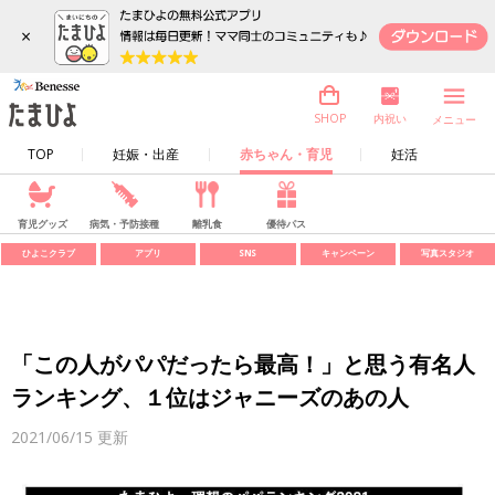
×
内祝い
SHOP
メニュー
TOP
妊娠・出産
赤ちゃん・育児
妊活
育児グッズ
病気・予防接種
離乳食
優待パス
ひよこクラブ
アプリ
SNS
キャンペーン
写真スタジオ
「この人がパパだったら最高！」と思う有名人
ランキング、１位はジャニーズのあの人
2021/06/15
更新