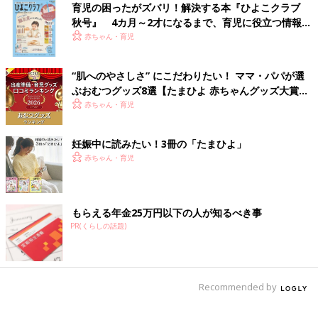
育児の困ったがズバリ！解決する本『ひよこクラブ
■映画でお父さん役を演じていた時に、子役への笑顔が自然だっ
秋号』 4カ月～2才になるまで、育児に役立つ情報が
た
いっぱい！
赤ちゃん・育児
■菅田くんがテレビで紹介していた家族の話が素敵だったので影
響を受けていそうだから
“肌へのやさしさ” にこだわりたい！ ママ・パパが選
ぶおむつグッズ8選【たまひよ 赤ちゃんグッズ大賞
2026】
赤ちゃん・育児
妊娠中に読みたい！3冊の「たまひよ」
赤ちゃん・育児
もらえる年金25万円以下の人が知るべき事
PR(くらしの話題)
今回、「将来の理想のパパ」に名前のあがった皆さん、そして選
出コメントからは、優しく、穏やかで、家族を大切にするという
イメージが感じられました。
Recommended by
5位以下にも、中村倫也さん、長瀬智也さん、兼近大樹（EXIT）