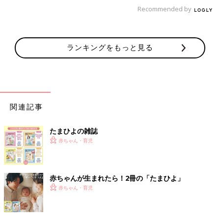
■産科医の役もやっていたし、パパになる役もやっていて、赤ち
Recommended by
ゃんと接する時の表情が柔らかく、優しい素敵なパパになりそ
う！
■病気を乗り越えてこられて、かなりの努力とセンスのある方な
ランキングをもっと見る
ので、子どもに対しても一生懸命に向き合って子育てしそうな感
じがします
■逃げ恥新春スペシャルで新米パパの役柄がしっくりきたから
＜5位＞話題の映画のMVで涙をボロボロこぼす出産
関連記事
シーンが感動を呼んだ【菅田将暉さん】
たまひよの雑誌
映画『STAND BY ME ドラえもん 2』の主題歌『虹』を歌った菅
赤ちゃん・育児
田さん。ミュージックビデオでは若いふたりに子どもが生まれ、
ママ・パパになっていく様子が描かれています。パパを演じた菅
田さんが出産シーンで涙をボロボロとこぼすシーンが感動を呼び
ました。家族が仲の良いことも菅田さんがたびたび話していま
赤ちゃんが生まれたら！2冊の「たまひよ」
す。
赤ちゃん・育児
■「虹」のMVでお父さん役をしており、将来良いパパになりそう
と感じた