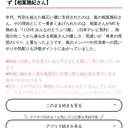
ず【相葉雅紀さん】
年代、性別を超えた幅広い層に支持されたのは、嵐の相葉雅紀さ
ん。その理由として一番多くあげられたのは、相葉さんがMCを
務める『I LOVE みんなのどうぶつ園』（日本テレビ系列）。画
面の向こうから滲み出る相葉さんの優しさ、気遣いが「将来の理
想のパパ」と重なったようです。嵐のメンバーや共演者への思い
やりや気配りも評価ポイントにあがっていました。
■動物への接し方を見ていると子どもにも優しく寄り添ってくれ
そう
■動物に触れ合う姿や真面目に仕事に取り組む姿を見ていると、
良きパパになりそう。
■話すことのできない動物とのふれあいをたくさんしているか
ら、言葉で表現をすることのできない赤ちゃんの気持ちをくみ取
るのが上手そう。
このまま続きを見る
＜2位＞ドラマで演じた心優しい産婦人科医そのも
サクサク読める！お気に入り記事を登録可能
の 【綾野剛さん】
アプリで続きを見る