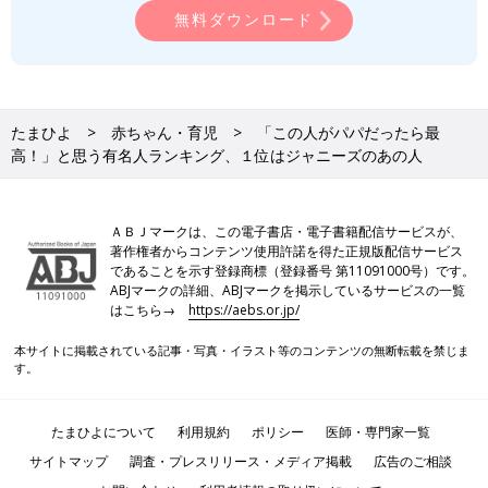
無料ダウンロード
たまひよ
赤ちゃん・育児
「この人がパパだったら最
高！」と思う有名人ランキング、１位はジャニーズのあの人
ＡＢＪマークは、この電子書店・電子書籍配信サービスが、
著作権者からコンテンツ使用許諾を得た正規版配信サービス
であることを示す登録商標（登録番号 第11091000号）です。
ABJマークの詳細、ABJマークを掲示しているサービスの一覧
はこちら→
https://aebs.or.jp/
本サイトに掲載されている記事・写真・イラスト等のコンテンツの無断転載を禁じま
す。
たまひよについて
利用規約
ポリシー
医師・専門家一覧
サイトマップ
調査・プレスリリース・メディア掲載
広告のご相談