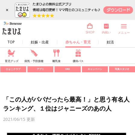
×
内祝い
SHOP
メニュー
TOP
妊娠・出産
赤ちゃん・育児
妊活
育児グッズ
病気・予防接種
離乳食
優待パス
ひよこクラブ
アプリ
SNS
キャンペーン
写真スタジオ
「この人がパパだったら最高！」と思う有名人
ランキング、１位はジャニーズのあの人
2021/06/15
更新