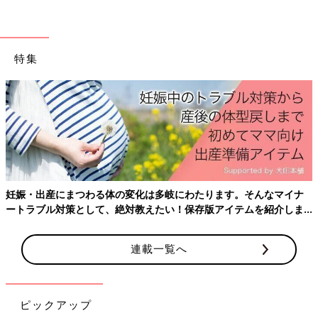
さん、神木隆之介さんなど、最近のドラマに出演していたり、メ
ディアで話題になった人の名前があがりました。父の日は、家族
や友人と理想のパパについて語り合うのも楽しいかもしれません
ね。
特集
文・たまひよONLINE編集部
■ 調査概要対象
たまひよのアプリ（まいにちのたまひよ）を利用されている方 計 13,515名
―性別 ：男性 949名 、女性 12,552名 、答えたくない・当てはまるものはない 14
名
―【妊娠月数】もしくはお子さまの【月齢・年齢】 ：妊娠中 7,335名 、生後 0~11
か月 4,470名 、
1歳
以上 1,676名 、答えたくない・当てはまるものはない 34名
―年齢 29才以下 4,476名 、 30-39才 7,923名 、 4
0才
以上 1,084名 、答えたくな
妊娠・出産にまつわる体の変化は多岐にわたります。そんなマイナ
い・当てはまるものはない 32名
ートラブル対策として、絶対教えたい！保存版アイテムを紹介しま
期間：2021年 4月12日～ 4月14日
す。
連載一覧へ
13,515人が選んだ「理想のパパランキン
グ」発表！ 1位は杉浦太陽、令和の“理想
のパパ”は「家族の時間を大切にする
株式会社ベネッセコーポレーションの妊娠・出
ピックアップ
人」
産・育児ブランド「たまひよ」が今年で４回目