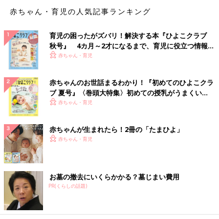
妻の妊娠をきっかけに自給自足生活にチャレンジする夫の姿をユ
赤ちゃん・育児の人気記事ランキング
ーモラスに描いたテレビCMで夫役を演じた松坂桃李さん。家族
のために一生懸命な姿に、将来のパパを重ねる人が多かったよう
育児の困ったがズバリ！解決する本『ひよこクラブ
です。
秋号』 4カ月～2才になるまで、育児に役立つ情報が
いっぱい！
赤ちゃん・育児
■電力のCMのように家族のため、子どものために一生懸命努力し
てくれるから
■元々優しい雰囲気が大好きで、最近結婚してパパになるイメー
赤ちゃんのお世話まるわかり！『初めてのひよこクラ
ジが湧きやすいから
ブ 夏号』〈巻頭大特集〉初めての授乳がうまくい
■CMなどを見てお父さんの姿が似合っていたから
く！ おっぱい・ミルクの基本と夏のトラブル 解決テ
赤ちゃん・育児
ク
＜4位＞社会現象にもなったドラマで描かれた家族
赤ちゃんが生まれたら！2冊の「たまひよ」
のカタチに多くの共感【星野源さん】
赤ちゃん・育児
先日、大ヒットドラマ『逃げるは恥だが役に立つ』（TBS系列）
で共演した新垣結衣さんと結婚発表した星野源さん。2021年新
お墓の撤去にいくらかかる？墓じまい費用
春スペシャルでは、契約結婚したふたりが、家事の役割分担に悩
PR(くらしの話題)
み、コロナ禍における出産、育児に翻弄されながら築いていく新
しい家族のカタチを描き、多くのママ・パパの共感を得ました。