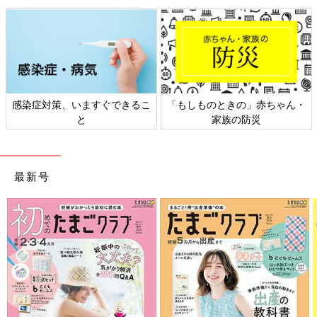
となる「理想のパパランキング』を発表。俳優
の杉浦太陽さんが第1位に輝きました。2位はつ
るの剛士さん、3位はNON STYLE石田明さんが
ランクイン。昨年パパになったミュージシャン
のDAIGOさんが4位、声優の花江夏樹さんが9位
に初登場しました。 また、今年新設した【アニ
メ・漫画部門】では、『クレヨンしんちゃん』
より、野原ひろしさんが1位に選ばれました。
感染症対策、いますぐできるこ
「もしものときの」赤ちゃん・
と
家族の防災
最新号