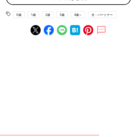
2位は綾野剛さん。2015年、2017年とTBS系列で放映されたドラ
マ『コウノドリ』で、心優しい主人公の
産婦人科
医「鴻鳥サク
0歳
1歳
2歳
3歳
4歳～
夫・パートナー
ラ」を演じたことを、多くの人が理由にあげていました。またコ
ロナ禍で成人式ができなかった新成人に記念撮影をプレゼントす
るという番組の企画に一生懸命取り組んでいる姿に感動したとい
う声も。
■ドラマでも産婦人科をやっていて、あの時の話し方がものすご
く優しかったから
■以前テレビ番組で、成人式の子たちにサプライズ写真をプレゼ
ントするのを見た時に、人のためにあんなに熱心に行動できる素
敵な人だと思ったから
■ドラマ｢コウノドリ｣で赤ちゃんに優しく触れているところを見
て、私生活でもお子さまが産まれたら優しいのだろうなぁと思っ
た
＜3位＞ユーモアも優しさも！ ぴったりハマるテ
レビCMでのパパ役【松坂桃李さん】