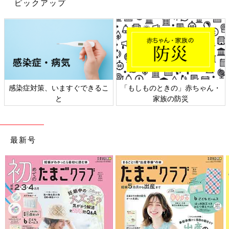
ピックアップ
出典：Instagramアカウント「yoko6238856」
ユニクロのライトVネックカーディガンを3色買いしたという
yokoさん。羽織や日除けにたくさん使おうと思っているそうで
す。外出時に着られるのはもちろん、室内での日焼け対策やエア
コン対策にも便利そうですね。
感染症対策、いますぐできるこ
「もしものときの」赤ちゃん・
と
家族の防災
いかがでしたか？暑いのでお部屋で遊ぶことも多い季節ですが、
室内でもしっかりUV対策をしておきたいですね。身近なお店で
見つかるグッズも多いので、ぜひチェックしてみてください！
(文・田中いづみ)
最新号
※記事内容でご紹介している投稿、リンク先は、削除される場合
があります。あらかじめご了承ください。
※記事の内容は記載当時の情報であり、現在と異なる場合があり
ます。