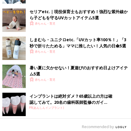
セリアetc.｜現役保育士もおすすめ！強烈な紫外線か
ら子どもを守るUVカットアイテム5選
赤ちゃん・育児
しまむら・ユニクロetc.「UVカット率100％！」「3
秒で折りたためる」ママに推したい！人気の日傘5選
赤ちゃん・育児
暑い夏に欠かせない！夏遊びのおすすめ日よけアイテ
出典：Instagramアカウント「mkhome2018」
ム5選
まきさんは、ダイソーのオーニングで日除け対策をしているそ
赤ちゃん・育児
う。こちらはUVカット率が90%だそうなので紫外線対策にも使
えそうです。窓の外側につけるタイプのアイテムですが、取り付
インプラントは絶対ダメ？65歳以上の方は確
け用のフックを使って簡単に設置できるのもポイント。サイズや
認してみて。20名の歯科医師監修のガイ...
カラーが選べるのも嬉しいですね。
PR(あんしんインプラント)
ママの日焼け対策に！室内でも大活躍のユニクロ ラ
イトVネックカーディガン
Recommended by