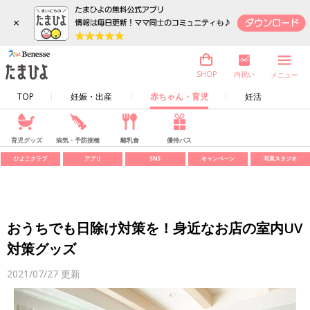
×
内祝い
SHOP
メニュー
TOP
妊娠・出産
赤ちゃん・育児
妊活
育児グッズ
病気・予防接種
離乳食
優待パス
ひよこクラブ
アプリ
SNS
キャンペーン
写真スタジオ
おうちでも日除け対策を！身近なお店の室内UV
対策グッズ
2021/07/27
更新