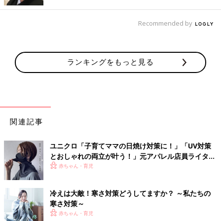
Recommended by
出典：Instagramアカウント「k____e.home」
ericaさんが使っているのは
ニトリ
のレースカーテン。UVカッ
ト、遮熱、遮像をしてくれる上、採光もきちんととれる優れもの
なんだそうです。一見普通のレースカーテンに見えるのに、こん
ランキングをもっと見る
なに機能が備わっているのは嬉しいですね。この時期だけではな
く、一年中使えそうなアイテムです。
取り付けも簡単！ダイソーのオーニングで日除け対
策
関連記事
ユニクロ「子育てママの日焼け対策に！」「UV対策
とおしゃれの両立が叶う！」元アパレル店員ライター
おすすめ★小物アイテム5選
赤ちゃん・育児
冷えは大敵！寒さ対策どうしてますか？ ～私たちの
寒さ対策～
赤ちゃん・育児