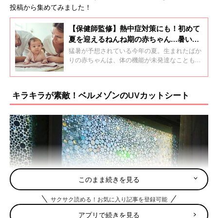
投稿から集めてみました！
【保健師監修】熱中症対策にも！初めて
夏を迎えるねんね期の赤ちゃん…暑い・
寒いはどうやって知る？
猛暑が予想されている今年の夏。生まれたばか
りの赤ちゃんは、体の機能が未発達なことも多
く、暑い季節の毎日には不安がいっぱい。夏の
育児で知っておきたいことを、保健師・助産
師・看護師の中村真奈美先生に聞きました。基
キラキラが素敵！ベルメゾンのUVカットシート
本を知って、赤ちゃんに快適な夏を過ごさせて
あげましょう。
このまま続きを見る
サクサク読める！お気に入り記事を登録可能
アプリで続きを見る