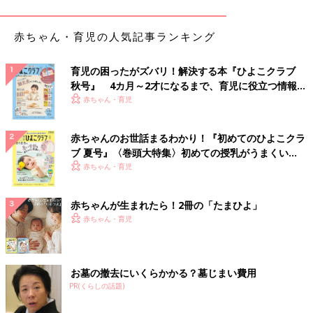
赤ちゃん・育児の人気記事ランキング
育児の困ったがズバリ！解決する本『ひよこクラブ
秋号』 4カ月～2才になるまで、育児に役立つ情報が
いっぱい！
赤ちゃん・育児
赤ちゃんのお世話まるわかり！『初めてのひよこクラ
ブ 夏号』〈巻頭大特集〉初めての授乳がうまくい
く！ おっぱい・ミルクの基本と夏のトラブル 解決テ
赤ちゃん・育児
ク
赤ちゃんが生まれたら！2冊の「たまひよ」
赤ちゃん・育児
お墓の撤去にいくらかかる？墓じまい費用
PR(くらしの話題)