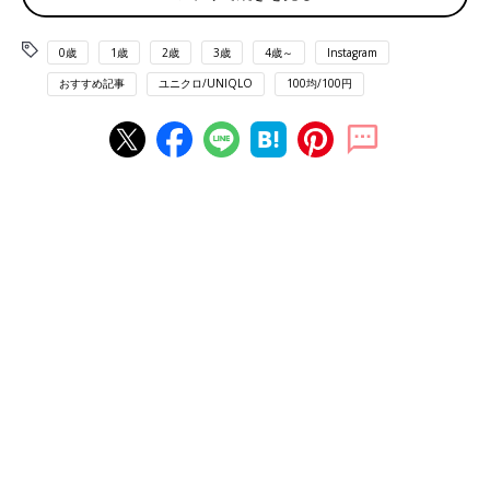
0歳
1歳
2歳
3歳
4歳～
Instagram
おすすめ記事
ユニクロ/UNIQLO
100均/100円
出典：Instagramアカウント「risa_first.sakura_24」
窓からの紫外線対策には、ガラスに貼るUVカットシートが人気
です。こちらは、りささんがベルメゾンで見つけたUVカットシ
ート。ただのUVカットシートではなくて、ステンドグラスのよ
うにキラキラしたデザインになっているのが素敵ですね。これな
ら子どもも喜んでくれそう！
機能性重視！ニトリのUVカットレースカーテン