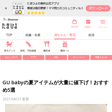
×
内祝い
SHOP
メニュー
TOP
妊娠・出産
赤ちゃん・育児
妊活
育児グッズ
病気・予防接種
離乳食
優待パス
ひよこクラブ
アプリ
SNS
キャンペーン
写真スタジオ
GU babyの夏アイテムが大量に値下げ！おすす
め5選
2021/08/27
更新