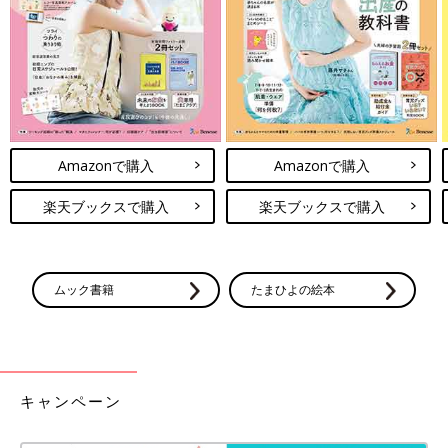
します。
でもお手頃価格ですが、3着まとめて990円などついついたくさ
ん買ってしまいそうです！売り切れてしまう前にぜひとも店舗や
ネットでチェックしてみてくださいね。
(文・水川ちさ)
※記事内容でご紹介している投稿、リンク先は、削除される場合
があります。あらかじめご了承ください。
※記事の内容は記載当時の情報であり、現在と異なる場合があり
Amazonで購入
Amazonで購入
ます。
※記事内の価格はすべて税込み、2021年8月時点のものです。
楽天ブックスで購入
楽天ブックスで購入
ムック書籍
たまひよの絵本
キャンペーン