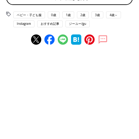
ベビー・子ども服
0歳
1歳
2歳
3歳
4歳～
Instagram
おすすめ記事
ジーユー/gu
出典：Instagramアカウント「_____1113_2836」
otohaさんはこちらのロンパースを娘さんに購入。可愛い系のお
洋服がお似合いの娘さんには、ついついキュートなアイテムに手
が伸びてしまうとのこと。チュールのスカートがふんわりとして
いて可愛らしいデザインですね。
値下げされていて即ゲット！カバーオール