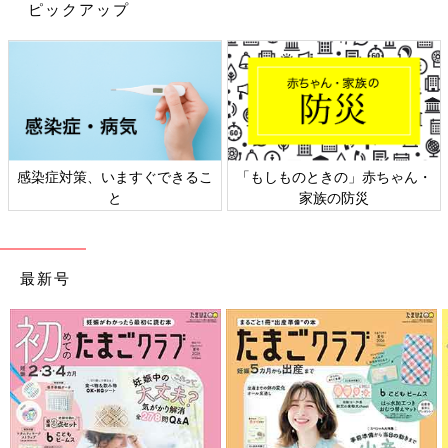
ピックアップ
出典：Instagramアカウント「uuutan___gram」
感染症対策、いますぐできるこ
「もしものときの」赤ちゃん・
と
家族の防災
うーたんさんはこちらのセパオールを娘さんに。お友だちからい
ただいたお洋服だそうで、可愛くてお気に入りなんだとか。袖の
フリルとパンツ部分のぽてっと感がとってもキュート！ニッコリ
笑顔がたまりませんね。
最新号
【GU baby】夏の新作も登場！人気のキ
ュート服5選
GUのベビー服が大人気です。オシャレなデザ
インのお洋服が多く、キュートなものばかり！
お値段もお財布に優しいこともあり、色違いで
ゲットするママもいるんだそう。今回は新作も
含め、とっても可愛らしいお洋服たちをご紹介
GUbabyのお洋服はどれも可愛らしくて素敵でしたね。単品購入