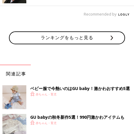
ットしたんだそう。とってもお似合いですね！
Recommended by
3着で990円！着回しにも便利なリブTシャツ
ランキングをもっと見る
関連記事
ベビー服で今熱いのはGU baby！激かわおすすめ5選
赤ちゃん・育児
GU babyの秋冬新作5選！990円激かわアイテムも
赤ちゃん・育児
出典：Instagramアカウント「h_n_k_313」
honomamaさんはこちらのリブTシャツを購入。なんと3着で