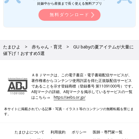
妊娠中から産後まで長く使える無料アプリ
無料ダウンロード
たまひよ
赤ちゃん・育児
GU babyの夏アイテムが大量に
値下げ！おすすめ5選
ＡＢＪマークは、この電子書店・電子書籍配信サービスが、
著作権者からコンテンツ使用許諾を得た正規版配信サービス
であることを示す登録商標（登録番号 第11091000号）です。
ABJマークの詳細、ABJマークを掲示しているサービスの一覧
はこちら→
https://aebs.or.jp/
本サイトに掲載されている記事・写真・イラスト等のコンテンツの無断転載を禁じま
す。
たまひよについて
利用規約
ポリシー
医師・専門家一覧