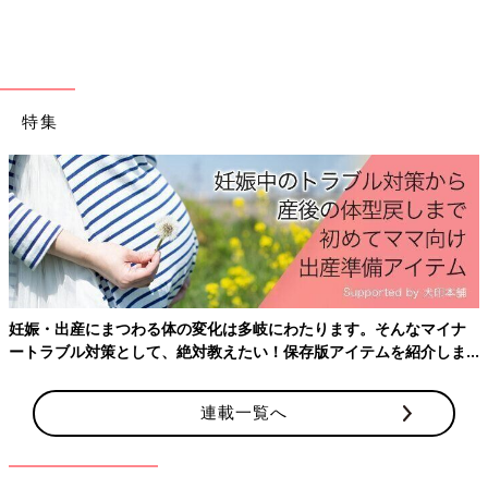
k.k.0u0さんはお子さんたちにキャミワンピとセパオールを購入。
きょうだいでのリンクコーデ、可愛らしいですね！いつもピッタ
リとくっついている、仲良し姉弟なんだそう。どちらもお色はラ
イトブルーで、夏らしく涼しげなお洋服ですね。
特集
袖のふりふりとぽてっとしたパンツが可愛いセパオ
ール
妊娠・出産にまつわる体の変化は多岐にわたります。そんなマイナ
ートラブル対策として、絶対教えたい！保存版アイテムを紹介しま
す。
連載一覧へ