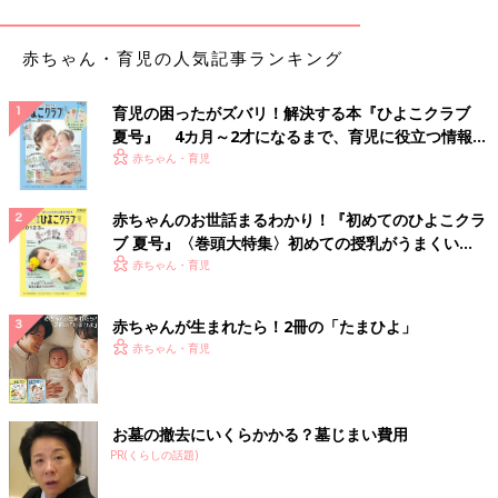
赤ちゃん・育児の人気記事ランキング
育児の困ったがズバリ！解決する本『ひよこクラブ
夏号』 4カ月～2才になるまで、育児に役立つ情報が
いっぱい！
赤ちゃん・育児
赤ちゃんのお世話まるわかり！『初めてのひよこクラ
ブ 夏号』〈巻頭大特集〉初めての授乳がうまくい
く！ おっぱい・ミルクの基本と夏のトラブル 解決テ
赤ちゃん・育児
ク
赤ちゃんが生まれたら！2冊の「たまひよ」
赤ちゃん・育児
出典：Instagramアカウント「omioimo」
おみおいもさんはこちらのカバーオールを購入。サコッシュを斜
お墓の撤去にいくらかかる？墓じまい費用
PR(くらしの話題)
めから掛けているようなデザインで、とってもオシャレですね。
以前から狙っていたアイテムだったようで、値下げされてて即ゲ