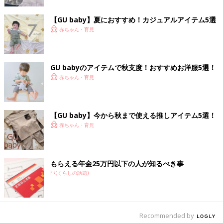
990円というお手頃価格だったんだそう。お店へふらっと立ち寄
っただけが、可愛くてついゲットしてしまったとのこと。シンプ
【GU baby】夏におすすめ！カジュアルアイテム5選
ルで可愛らしいデザインは、着回しにも便利ですね。
赤ちゃん・育児
きょうだいおそろいのリンクコーデが可愛い！
GU babyのアイテムで秋支度！おすすめお洋服5選！
赤ちゃん・育児
【GU baby】今から秋まで使える推しアイテム5選！
赤ちゃん・育児
もらえる年金25万円以下の人が知るべき事
PR(くらしの話題)
Recommended by
出典：Instagramアカウント「k.k.0u0」