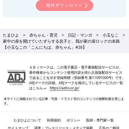
無料ダウンロード
たまひよ
赤ちゃん・育児
日記・マンガ
小玉なこ
家中の扉を開けていたずらする息子と、我が家の扉ロックの末路
【小玉なこの「こんにちは、赤ちゃん」#26】
ＡＢＪマークは、この電子書店・電子書籍配信サービスが、
著作権者からコンテンツ使用許諾を得た正規版配信サービス
であることを示す登録商標（登録番号 第11091000号）です。
ABJマークの詳細、ABJマークを掲示しているサービスの一覧
はこちら→
https://aebs.or.jp/
本サイトに掲載されている記事・写真・イラスト等のコンテンツの無断転載を禁じま
す。
たまひよについて
利用規約
ポリシー
医師・専門家一覧
サイトマップ
調査・プレスリリース・メディア掲載
広告のご相談