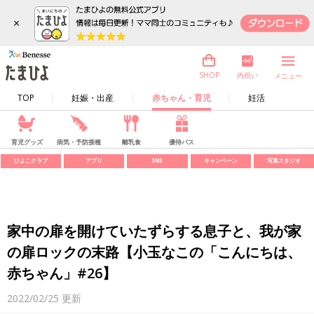
×
内祝い
SHOP
メニュー
TOP
妊娠・出産
赤ちゃん・育児
妊活
育児グッズ
病気・予防接種
離乳食
優待パス
ひよこクラブ
アプリ
SNS
キャンペーン
写真スタジオ
家中の扉を開けていたずらする息子と、我が家
の扉ロックの末路【小玉なこの「こんにちは、
赤ちゃん」#26】
2022/02/25
更新