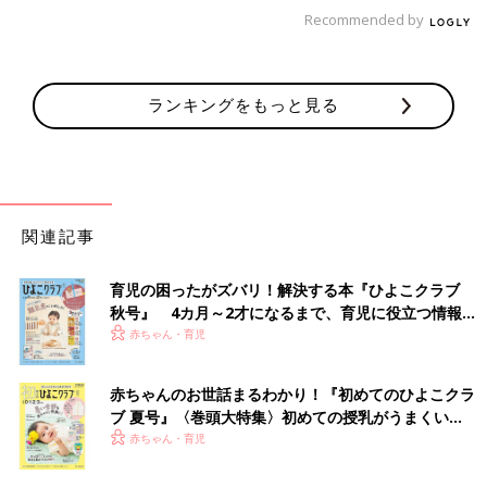
Recommended by
小玉なこ
2020年生まれの男の子の母です。SNSで育児や日常を題材にし
たゆるい漫画を描いています。
ランキングをもっと見る
Twitter
@kodamanaco
Instagram
@kodamanaco
・
【小玉なこの「こんにちは、赤ちゃん」】の今までのお話はこ
ちら
・
たまひよONLINEの育児マンガ一覧はこちら
関連記事
前の話
次の話
育児の困ったがズバリ！解決する本『ひよこクラブ
絆創膏を嫌がる息子
一覧
疲れをとりたい！子ど
秋号』 4カ月～2才になるまで、育児に役立つ情報が
【小玉なこの「こん
もと一緒におうちヨガ
にちは、赤ちゃん」
【小玉なこの「こんに
いっぱい！
赤ちゃん・育児
#25】
ちは、赤ちゃん」
#27】
赤ちゃんのお世話まるわかり！『初めてのひよこクラ
ブ 夏号』〈巻頭大特集〉初めての授乳がうまくい
く！ おっぱい・ミルクの基本と夏のトラブル 解決テ
赤ちゃん・育児
ク