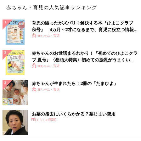
赤ちゃん・育児の人気記事ランキング
育児の困ったがズバリ！解決する本『ひよこクラブ
秋号』 4カ月～2才になるまで、育児に役立つ情報が
いっぱい！
赤ちゃん・育児
赤ちゃんのお世話まるわかり！『初めてのひよこクラ
ブ 夏号』〈巻頭大特集〉初めての授乳がうまくい
く！ おっぱい・ミルクの基本と夏のトラブル 解決テ
赤ちゃん・育児
ク
赤ちゃんが生まれたら！2冊の「たまひよ」
赤ちゃん・育児
お墓の撤去にいくらかかる？墓じまい費用
目撃されて以来、我が家の扉ロックは息子のおもちゃと化しまし
PR(くらしの話題)
た。
これから導入される方は、ロック解除の際に見られないよう、ど
うぞお気をつけください…！