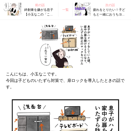
前の話
次の話
絆創膏を嫌がる息子
一覧
疲れをとりたい！子ど
【小玉なこの「こん
もと一緒におうちヨガ
にちは、赤ちゃん」
【小玉なこの「こんに
#25】
ちは、赤ちゃん」
#27】
こんにちは、小玉なこです。
今回は子どものいたずら対策で、扉ロックを導入したときの話で
す。