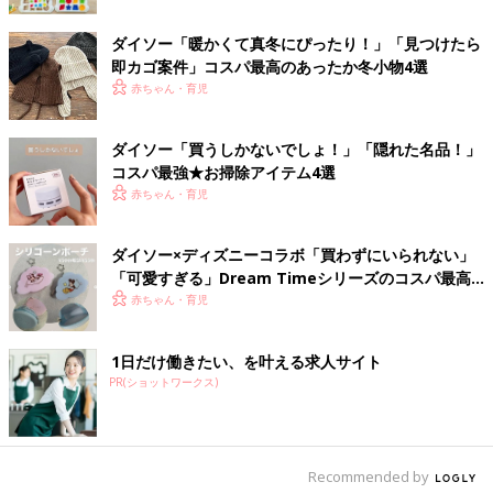
ダイソー「暖かくて真冬にぴったり！」「見つけたら
即カゴ案件」コスパ最高のあったか冬小物4選
出典：Instagramアカウント「minimini.house」
赤ちゃん・育児
Yukariさんが購入したのは、ダイソーのマガジンラックです。こ
んなにしっかりしているマガジンラックなのに330円で購入でき
ダイソー「買うしかないでしょ！」「隠れた名品！」
たんだとか！大きさもちょうど良く、なかにはぬいぐるみを収納
コスパ最強★お掃除アイテム4選
しているそう。側面にポケットもついていて、使い勝手が良さそ
赤ちゃん・育児
うですね♪
ダイソー×ディズニーコラボ「買わずにいられない」
多機能！コスパの良いデジタル温湿度計
「可愛すぎる」Dream Timeシリーズのコスパ最高
グッズ4選
赤ちゃん・育児
1日だけ働きたい、を叶える求人サイト
PR(ショットワークス)
Recommended by