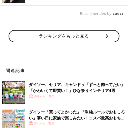
出典：Instagramアカウント「michel_d23」
こちらは、みしぇるさんが再販を待って購入した「竹ボックスミ
Recommended by
ラー」です。330円の商品で、蓋の裏側がミラーになっている小
物入れなんだとか。コスメ収納やヘアアクセサリー入れにピッタ
リだそう♪ 330円とは思えないクオリティですね！
ランキングをもっと見る
インテリアにも馴染みやすい！マガジンラック
関連記事
ダイソー、セリア、キャンドゥ「ずっと飾ってたい」
「かわいくて即買い！」ひな祭りインテリア4選
赤ちゃん・育児
ダイソー「買ってよかった」「単純ルールでおもしろ
い」寒い日に家族で楽しみたい！コスパ最高おもちゃ
4選
赤ちゃん・育児