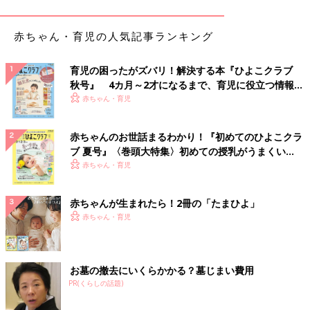
赤ちゃん・育児の人気記事ランキング
育児の困ったがズバリ！解決する本『ひよこクラブ
秋号』 4カ月～2才になるまで、育児に役立つ情報が
いっぱい！
赤ちゃん・育児
赤ちゃんのお世話まるわかり！『初めてのひよこクラ
ブ 夏号』〈巻頭大特集〉初めての授乳がうまくい
く！ おっぱい・ミルクの基本と夏のトラブル 解決テ
赤ちゃん・育児
ク
赤ちゃんが生まれたら！2冊の「たまひよ」
赤ちゃん・育児
お墓の撤去にいくらかかる？墓じまい費用
PR(くらしの話題)