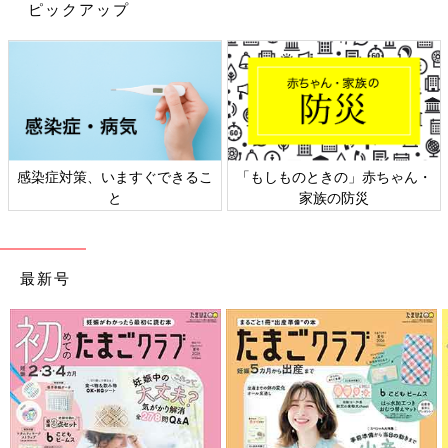
ピックアップ
多種多様な商品をプチプラで提供している100
円ショップのダイソー。特に注目したいのは、
毎日の家事で多くの時間を過ごすキッチンの便
利グッズ。その中でも今回は調理時の食材カッ
トにお役立ちなアイテムをご紹介します。
今回は、ダイソーの高見えインテリアアイテムをご紹介しまし
た。お部屋のインテリアをオシャレにしてくれる素敵なものばか
りでしたね。気になるアイテムがあれば、ぜひチェックしてみて
くださいね。
感染症対策、いますぐできるこ
「もしものときの」赤ちゃん・
(文・山本a)
と
家族の防災
※記事内容でご紹介している投稿、リンク先は、削除される場合
があります。あらかじめご了承ください。
※記事の内容は記載当時の情報であり、現在と異なる場合があり
最新号
ます。
※記事内の価格はすべて税込み、2021年8月時点のものです。