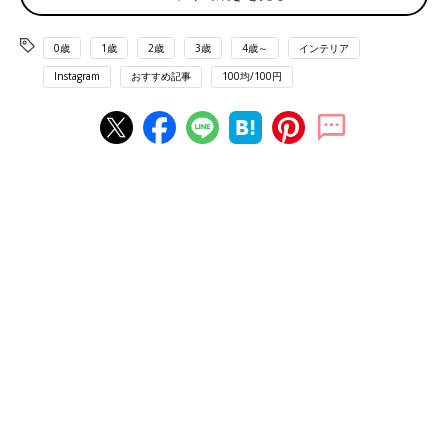
0歳
1歳
2歳
3歳
4歳～
インテリア
Instagram
おすすめ記事
100均/100円
出典：Instagramアカウント「pi_chan.n」
こちらは、pipiさんが購入したダイソーの花瓶です！なかに
3COINS
のドライフラワーを入れて、玄関に飾っているそう。シ
ンプルな形の花瓶がドライフラワーを引き立てていますね！真似
したくなるくらい、とってもオシャレなインテリアです♪
【再販】オシャレな竹ボックスミラー