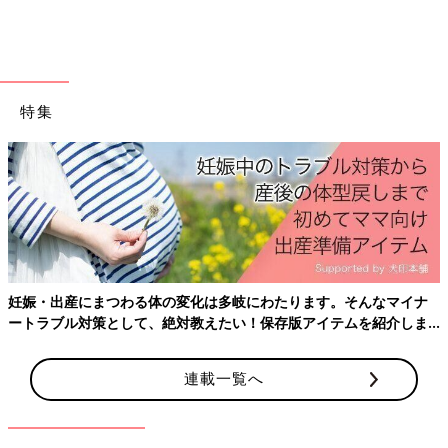
特集
出典：Instagramアカウント「helveticaneue.blog」
Helvetica Neueさんが購入したのは、550円のデジタル温湿度計
妊娠・出産にまつわる体の変化は多岐にわたります。そんなマイナ
です。エアコン使用時に、室内の温度が分からなかったので購入
ートラブル対策として、絶対教えたい！保存版アイテムを紹介しま
したそう。これひとつで、温度や湿度だけでなく、時間、日付、
す。
目覚ましの機能も付いているんだとか！多機能でコスパも良いで
すね♪
連載一覧へ
ダイソーで見つけた！食材カットの超便
利グッズ5選