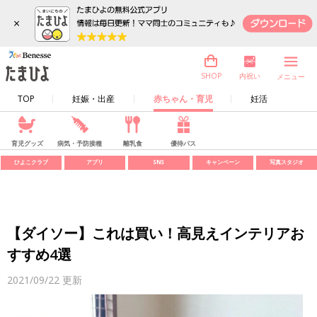
×
内祝い
SHOP
メニュー
TOP
妊娠・出産
赤ちゃん・育児
妊活
育児グッズ
病気・予防接種
離乳食
優待パス
ひよこクラブ
アプリ
SNS
キャンペーン
写真スタジオ
【ダイソー】これは買い！高見えインテリアお
すすめ4選
2021/09/22
更新