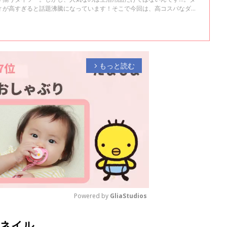
ィが高すぎると話題沸騰になっています！そこで今回は、高コスパなダイ
もっと読む
arrow_forward_ios
Powered by 
GliaStudios
ネイル
M