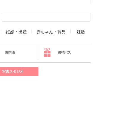
妊娠・出産
赤ちゃん・育児
妊活
離乳食
優待パス
写真スタジオ