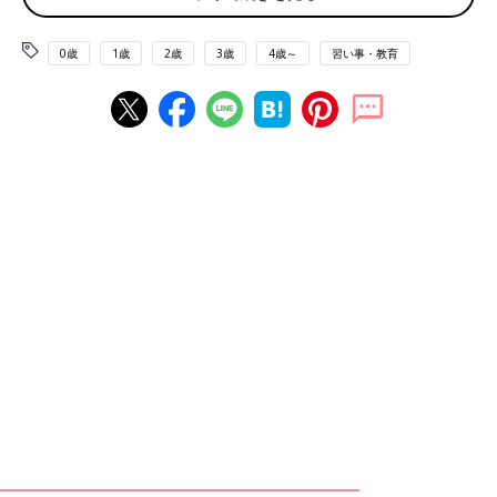
「Let’s change your diaper.」（さぁ、おむつを替えようね）
0歳
1歳
2歳
3歳
4歳～
習い事・教育
「Let’s change your clothes.」（お着替えしようね）
【感情編】気持ちに寄り添うやさしいフレーズ
赤ちゃんの感情に寄り添ってあげるフレーズは、赤ちゃんも安心
感を覚えます。
泣いているときは？
「Don’t cry.」（なかないで）
「Why are you crying?」（なぜ、泣いてるの？）
「Are you sleepy?」（眠いのかな？）
「Are you hungry?」（おなかが空いたのかな？）
ご機嫌なときは？
「You look happy.」（うれしそうだね）
グズグズのときは？
「Do you feel sick?」（気分が悪いかな？）