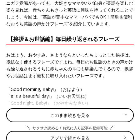
ニガテ意識があっても、大好きなママやパパ自身が英語を楽しむ
姿を見れば、赤ちゃんもきっと英語に興味を持ってくれることで
しょう。今回は、“英語が苦手なママ・パパでもOK！簡単＆便利
なおうち英語の声かけフレーズ”を紹介していきます。
【挨拶＆お世話編】毎日繰り返されるフレーズ
おはよう、おやすみ、さようならといったちょっとした挨拶は、
抵抗なく使えるフレーズですよね。毎日のお世話のときの声かけ
も繰り返されるうちに赤ちゃんの耳にも馴染んでくるので、挨拶
やお世話はまず最初に取り入れたいフレーズです。
「Good morning, Baby!」（おはよう）
「It is a beautiful day!」（いいお天気ね）
「Good night, Baby!」（おやすみなさい）
「Sleep tight.」（ぐっすり眠ってね）
このまま続きを見る
「Sweet dreams.」（いい夢みてね）
サクサク読める！お気に入り記事を登録可能
「It’s dinner time!」（ごはんの時間よ）
「Is it good?」（おいしい？）
アプリで続きを見る