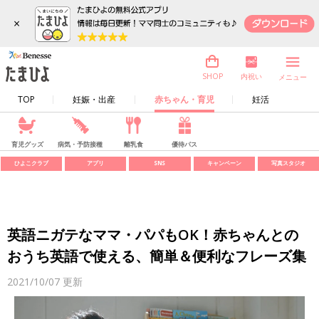
×
内祝い
SHOP
メニュー
TOP
妊娠・出産
赤ちゃん・育児
妊活
育児グッズ
病気・予防接種
離乳食
優待パス
ひよこクラブ
アプリ
SNS
キャンペーン
写真スタジオ
英語ニガテなママ・パパもOK！赤ちゃんとの
おうち英語で使える、簡単＆便利なフレーズ集
2021/10/07
更新