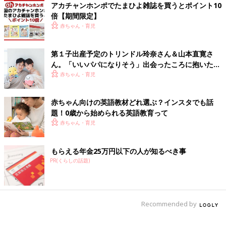
「Good job!」
アカチャンホンポでたまひよ雑誌を買うとポイント10
「Great!」
倍【期間限定】
「Amazing!」
赤ちゃん・育児
「You did it!」
「You are such a good boy.」（いい子ね～）
第１子出産予定のトリンドル玲奈さん＆山本直寛さ
ん。「いいパパになりそう」出会ったころに抱いた印
少し大げさなくらいに感情を込めて、どんどんほめてあげましょ
象がもうすぐ現実に!?（たまひよ独占インタビュー前
赤ちゃん・育児
う。
編）
ママやパパが楽しく英語を使えば、きっと赤ちゃんも楽しくなっ
赤ちゃん向けの英語教材どれ選ぶ？インスタでも話
題！0歳から始められる英語教育って
て、言葉も浸透していくことでしょう。何より自分自身が楽しむ
赤ちゃん・育児
ことがいちばん！ 気負わず、無理せず、おうち英語にトライし
てみてくださいね。
もらえる年金25万円以下の人が知るべき事
出典：Worldwide Kids おうちのかた向けガイド“Worldwide
PR(くらしの話題)
Parents Stage0”より
参考：Worldwide Kids
Recommended by