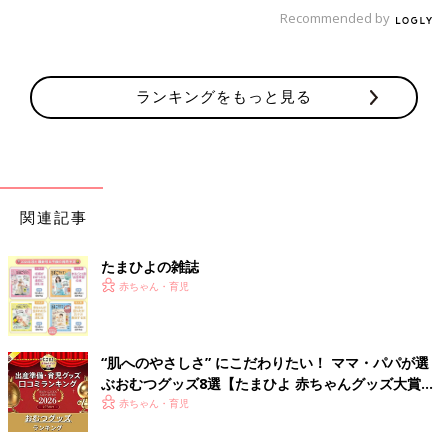
Recommended by
楽しいねぇ♪は、
「This is fun!」
「How exciting!」
ランキングをもっと見る
あやすときは、
「Peek-a-boo!」（いないいないばあ）
「Tickle, tickle, tickle.」（こちょこちょこちょ）
「You are so cute.」（かわいいね～）
関連記事
【ほめる編】赤ちゃんが喜ぶほめほめフレーズ
たまひよの雑誌
赤ちゃん・育児
「すごいね！」「よくできたね」など、ほめてあげると赤ちゃん
はうれしそう。成長するにつれて、ほめると自分でパチパチとご
機嫌に拍手もしたり。ほめ言葉は赤ちゃんの耳に、心に響いてい
“肌へのやさしさ” にこだわりたい！ ママ・パパが選
きます。
ぶおむつグッズ8選【たまひよ 赤ちゃんグッズ大賞
2026】
赤ちゃん・育児
よくできたときは、
「Wonderful!」