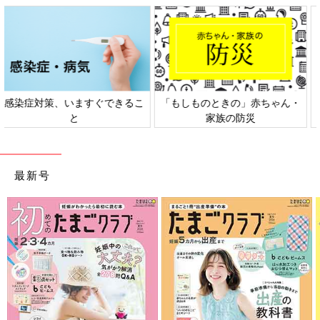
ん・
日本外来小児科学会リーフレッ
六星占術 細木かおりさんの
ト検討会
相談
最新号