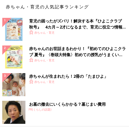
赤ちゃん・育児の人気記事ランキング
お風呂にはいったら
「That feels good!」（気持ちがいいね）
育児の困ったがズバリ！解決する本『ひよこクラブ
「Does that feel good?」（気持ちいいかな？）
秋号』 4カ月～2才になるまで、育児に役立つ情報が
いっぱい！
赤ちゃん・育児
など、気持ちを聞くときや感情を表現するときは「Do you feel
○○？」「That feels○○」が使えるので、慣れてきたら悲しい、嬉
赤ちゃんのお世話まるわかり！『初めてのひよこクラ
しいなどの単語を入れ替えてみるといいですね。
ブ 夏号』〈巻頭大特集〉初めての授乳がうまくい
く！ おっぱい・ミルクの基本と夏のトラブル 解決テ
赤ちゃん・育児
【共感・励まし編】遊びで使えるフレーズ
ク
赤ちゃんが生まれたら！2冊の「たまひよ」
ママ・パパとの遊びなどで使える表現は、赤ちゃんとの関わりが
赤ちゃん・育児
もっと楽しくなりそう。
さぁ、やってみよう！は、
「Let's go!」
お墓の撤去にいくらかかる？墓じまい費用
「Come on!」
PR(くらしの話題)
「Let's try!」
どれも馴染みのあるフレーズなので、抵抗なく声かけができます
ね。