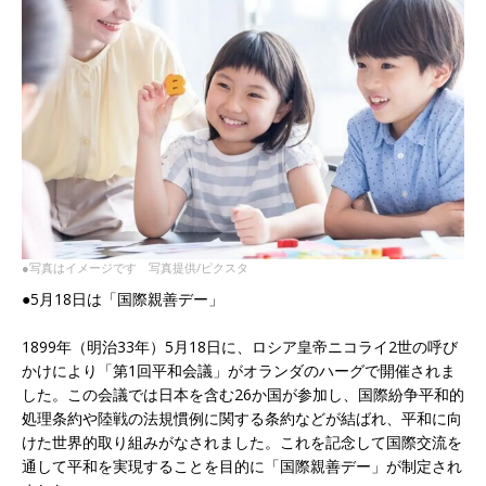
●写真はイメージです 写真提供/ピクスタ
●5月18日は「国際親善デー」
1899年（明治33年）5月18日に、ロシア皇帝ニコライ2世の呼び
かけにより「第1回平和会議」がオランダのハーグで開催されま
した。この会議では日本を含む26か国が参加し、国際紛争平和的
処理条約や陸戦の法規慣例に関する条約などが結ばれ、平和に向
けた世界的取り組みがなされました。これを記念して国際交流を
通して平和を実現することを目的に「国際親善デー」が制定され