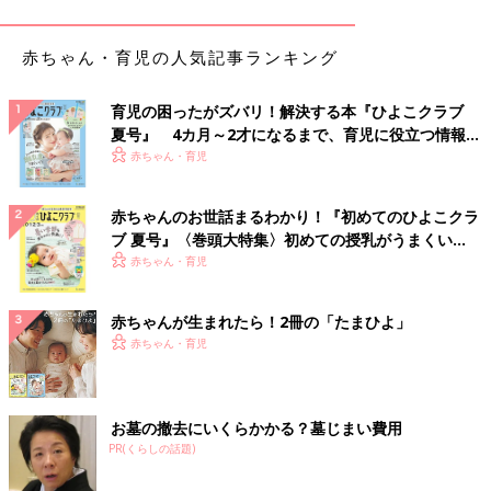
「最初は外国人の先生の教室を選んでいましたが、外国人という
赤ちゃん・育児の人気記事ランキング
だけで決めるのはダメだなと思いました。娘は日本人でノリノリ
の先生にテンションを上げてもらうことで、英語が楽しいって思
えるようになりました。でも、外国人でもノリノリじゃない先生
育児の困ったがズバリ！解決する本『ひよこクラブ
夏号』 4カ月～2才になるまで、育児に役立つ情報が
の時は英語が好きではなくなってしまいました」
いっぱい！
赤ちゃん・育児
「幼稚園の娘は絵本の王子様が大好き。王子様系の外国人の先生
だったので目がハートになって、毎週楽しみにしていました。先
赤ちゃんのお世話まるわかり！『初めてのひよこクラ
生にも好かれたくて予習までしていましたよ（笑）」
ブ 夏号』〈巻頭大特集〉初めての授乳がうまくい
く！ おっぱい・ミルクの基本と夏のトラブル 解決テ
赤ちゃん・育児
小さいお子さんは、ネイティブにこだわらず授業が楽しいかどう
ク
か、そして先生との相性が大事ですね。楽しくなければ続きませ
赤ちゃんが生まれたら！2冊の「たまひよ」
ん。まして、嫌いになられたら本末転倒です。
赤ちゃん・育児
「教室に何を求めるのか。英語に慣れることか？ 外国人に慣れ
ることか？ 日本人講師なら発音はどうか？ そして、外国人講
師なら日本語力はどうか？ 子どもが講師に日本語で話しかけた
お墓の撤去にいくらかかる？墓じまい費用
ときに、同じ内容を英語で繰り返してくれるのが理想だと思って
PR(くらしの話題)
います。外国人講師に習いましたが、子どもの質問を理解してい