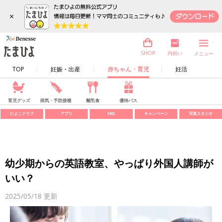
×
内祝い
SHOP
メニュー
TOP
妊娠・出産
赤ちゃん・育児
妊活
育児グッズ
病気・予防接種
離乳食
優待パス
ひよこクラブ
アプリ
SNS
キャンペーン
写真スタジオ
幼少期からの英語教室、やっぱり外国人講師が
いい？
2025/05/18
更新