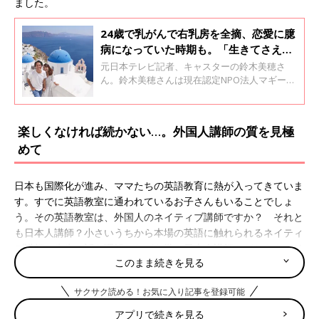
ました。
24歳で乳がんで右乳房を全摘、恋愛に臆
病になっていた時期も。「生きてさえい
てくれればいい」と言ってくれたパート
元日本テレビ記者、キャスターの鈴木美穂さ
ナーと前を向く【元日本テレビ記者・鈴
ん。鈴木美穂さんは現在認定NPO法人マギーズ
東京 共同代表理事を務めています。24歳で右
木美穂】
乳房全切除の手術を受けた鈴木美穂さんは、一
時は、恋愛に臆病になっていたそうです。しか
楽しくなければ続かない…。外国人講師の質を見極
し、濱松誠さんと出会い、34歳の誕生日前日に
めて
入籍。第1子を授かりました。鈴木美穂さん
に、濱松さんとの出会いや妊娠・出産について
聞きました。
日本も国際化が進み、ママたちの英語教育に熱が入ってきていま
す。すでに英語教室に通われているお子さんもいることでしょ
う。その英語教室は、外国人のネイティブ講師ですか？ それと
も日本人講師？小さいうちから本場の英語に触れられるネイティ
ブ講師、先生の話を理解しながら学ぶ日本人講師、どちらもメリ
このまま続きを見る
ットがあり悩みます。
サクサク読める！お気に入り記事を登録可能
「4歳の娘が英語を習いたいと言うので体験を受けに行きます。
日本人の先生コースと外国人の先生コース、どちらが適している
アプリで続きを見る