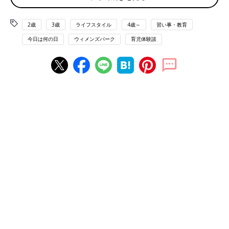
のか判断ができません…」
2歳
3歳
ライフスタイル
4歳～
習い事・教育
口コミサイト『ウィメンズパーク』のママたちはどちらを選んだ
でしょうか？その決め手は？
今日は何の日
ウィメンズパーク
育児体験談
「どうせ英語を勉強するならネイティブスピーカーのような発音
を身につけて欲しくてネイティブの先生に習いました。3年目で
すが期待し過ぎでした。海外旅行で外国人の人と話すことに抵抗
がなくなったくらいかな？」
ネイティブスピーカーと英語で話ができた体験は、自信となって
プラスになるようです。その自信は、この先の英語の勉強にもつ
ながっていきそうです。
「中学生の息子は
幼稚園
の頃から外国人講師でネイティブな発音
を聴いていました。確かに発音はいいですよ。耳も慣れているの
でヒヤリングの点数もほぼ満点です」
語学の習得には個人差はありますが、子どもの順応性が高く、耳
が慣れるのも早いのかもしれませんね。
そうなるとネイティブの先生の方が良いような？