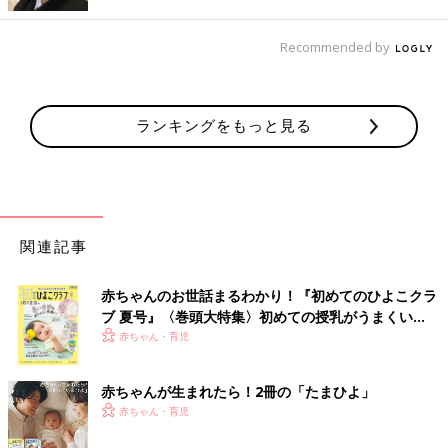
る先生だと習得が早かったです」
Recommended by
「中学生の息子です。幼児期から小学校低学年まではバイリンガ
ルなネイティブの講師で耳と口で発音を覚え、外国人への抵抗も
なくしておき、高学年以上になったら外国人か日本人かにこだわ
らず教えるのが上手な先生の教室を選びました」
ランキングをもっと見る
日本人か外国人かはそれぞれに長所と短所があるようです。幼少
期ならどちらも体験してみて、子どもが楽しめる教室を選ぶとい
いかもしれませんね。
（文・井上裕紀子）
関連記事
アラフォーの老け見えあるある「白髪」
「薄毛」の対処法を医師に聞いてみた
赤ちゃんのお世話まるわかり！『初めてのひよこクラ
今回のテーマは「アラフォーの悩み」について
ブ 夏号』〈巻頭大特集〉初めての授乳がうまくい
です。「たまひよ」アプリユーザーに聞いた実
く！ おっぱい・ミルクの基本と夏のトラブル 解決テ
赤ちゃん・育児
体験とともに、クレアージュ東京エイジングケ
ク
アクリニック院長の浜中聡子さんにアドバイス
をいただきました。
赤ちゃんが生まれたら！2冊の「たまひよ」
■文中のコメントはすべて、『ウィメンズパーク』（2022年1月
赤ちゃん・育児
末まで）の投稿からの抜粋です。
※この記事は「たまひよONLINE」で過去に公開されたもので