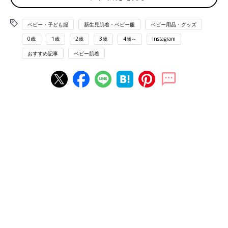
ベビー・子ども服
新生児肌着・ベビー服
ベビー用品・グッズ
0歳
1歳
2歳
3歳
4歳～
Instagram
おすすめ記事
ベビー肌着
出典：Instagramアカウント「tamu_0831_」
tamuさんは青ボーダーのお洋服を息子さんに。こちらはお祝い
でいただいたようですよ。肌触りも良さそうで赤ちゃんの肌にも
ぴったり。シンプルなのでお出かけにもお部屋用としても着れち
ゃいますね。これからの季節に大活躍してくれそうです！
絵柄がキュート！肌触りもバッチリなロンパース