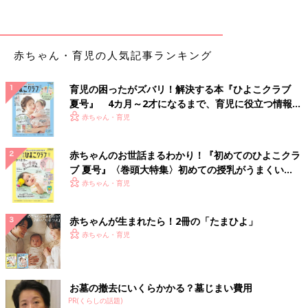
赤ちゃん・育児の人気記事ランキング
育児の困ったがズバリ！解決する本『ひよこクラブ
夏号』 4カ月～2才になるまで、育児に役立つ情報が
いっぱい！
赤ちゃん・育児
赤ちゃんのお世話まるわかり！『初めてのひよこクラ
ブ 夏号』〈巻頭大特集〉初めての授乳がうまくい
く！ おっぱい・ミルクの基本と夏のトラブル 解決テ
赤ちゃん・育児
ク
出典：Instagramアカウント「asami3km」
赤ちゃんが生まれたら！2冊の「たまひよ」
amiさんはこちらのロンパースを購入。「第二の肌」と呼ばれる
赤ちゃん・育児
やわらかな手触りのオーガニックコットンを使用しているんだそ
う。プリンセスと動物たちのプリント、黄色いハートとどちらも
キュートな絵柄ですね！
お墓の撤去にいくらかかる？墓じまい費用
PR(くらしの話題)