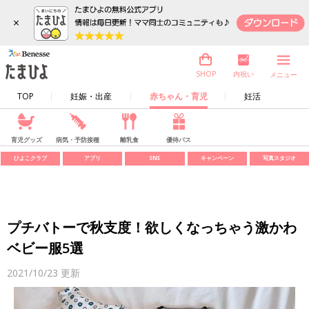
×
内祝い
SHOP
メニュー
TOP
妊娠・出産
赤ちゃん・育児
妊活
育児グッズ
病気・予防接種
離乳食
優待パス
ひよこクラブ
アプリ
SNS
キャンペーン
写真スタジオ
プチバトーで秋支度！欲しくなっちゃう激かわ
ベビー服5選
2021/10/23
更新