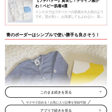
【プチバトー】質良し！デザイン激か
わ！ベビー肌着4選
インスタではプチバトーの肌着が大人気のよう
です。質が良い、お洗濯してもよれない、肌触
りも最高！と、ママたちも満足している様子。
使ってみた結果とても良かったので、追加で購
入したというママも多いんだとか。今回はそん
青のボーダーはシンプルで使い勝手も良さそう！
なプチバトーのキュートな肌着たちをご紹介し
ます。
このまま続きを見る
サクサク読める！お気に入り記事を登録可能
アプリで続きを見る