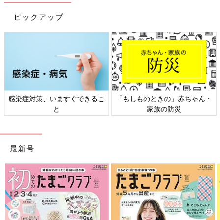
防寒具として準備万端！素材もやわらかそう
ピックアップ
感染症対策、いますぐできるこ
「もしものときの」赤ちゃん・
と
家族の防災
最新号
出典：Instagramアカウント「choshi_88」
choshiさんはこちらのお洋服を。スリーパー、カーディガン、ベ