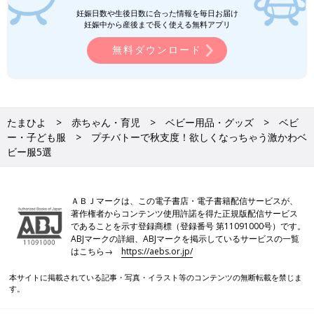
妊娠日数や生後日数に合った情報を毎日お届け
妊娠中から産後まで長く使える無料アプリ
無料ダウンロード
たまひよ
赤ちゃん・育児
ベビー用品・グッズ
ベビ
ー・子ども服
プチバトーで秋支度！欲しくなっちゃう激かわベ
ビー服5選
ＡＢＪマークは、この電子書店・電子書籍配信サービスが、
著作権者からコンテンツ使用許諾を得た正規版配信サービス
であることを示す登録商標（登録番号 第11091000号）です。
ABJマークの詳細、ABJマークを掲示しているサービスの一覧
はこちら→
https://aebs.or.jp/
本サイトに掲載されている記事・写真・イラスト等のコンテンツの無断転載を禁じま
す。