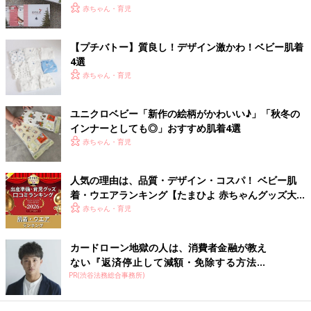
赤ちゃん・育児
【プチバトー】質良し！デザイン激かわ！ベビー肌着
4選
出典：Instagramアカウント「bebe030430」
赤ちゃん・育児
bebe030430さんはこちらのお洋服をゲット。可愛らしいチェッ
ク柄ですよね。落ち着いたグレーカラーなので、着回しにも良さ
ユニクロベビー「新作の絵柄がかわいい♪」「秋冬の
そう。プチバトーのロゴが入ったボタンもとっても可愛らしいで
インナーとしても◎」おすすめ肌着4選
す！たくさん着せたくなっちゃいますね。
赤ちゃん・育児
お洋服&えり元にも星が散りばめられていてオシャ
人気の理由は、品質・デザイン・コスパ！ ベビー肌
レ！
着・ウエアランキング【たまひよ 赤ちゃんグッズ大
賞2026】
赤ちゃん・育児
カードローン地獄の人は、消費者金融が教え
ない『返済停止して減額・免除する方法』
PR(渋谷法務総合事務所)
で...