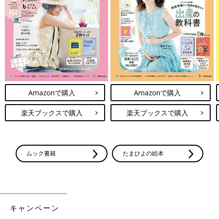
スト、スタイをゲット！これからの時期に向けて防寒具として揃
えたようですよ。見た目もふかふかで赤ちゃんの柔らかいお肌を
優しく包んでくれそうですね。
【保健師監修】秋～冬生まれ赤ちゃんの
「肌着・ウエア」は何を何枚そろえる？
秋～冬に出産を備えている妊婦さん、肌着・ウ
エアはもうそろえましたか？「洗濯物が乾かな
いから多めにいる？」「寒い地域だからあった
Amazonで購入
Amazonで購入
か素材のほうがいい？」など、秋冬だからこそ
悩むことも多いですよね。肌着・ウエアのそろ
楽天ブックスで購入
楽天ブックスで購入
プチバトーのお洋服たちはいかがでしたか？清潔感のある優しい
え方と着せ方のコツを紹介します。
デザインばかりで、見ているだけでうっとりしちゃいますよね。
朝や夜など冷えてきたので、準備をするならサイズが揃っている
今がおすすめですよ。ぜひ店舗やネットでチェックしてみてくだ
ムック書籍
たまひよの絵本
さいね。
(文・水川ちさ)
※記事内容でご紹介している投稿、リンク先は、削除される場合
があります。あらかじめご了承ください。
※記事の内容は記載当時の情報であり、現在と異なる場合があり
キャンペーン
ます。