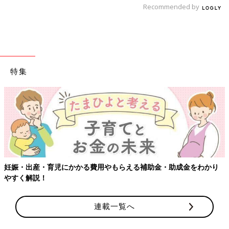
Recommended by
特集
出典：Instagramアカウント「baby_o8o9」
妊娠・出産・育児にかかる費用やもらえる補助金・助成金をわかり
Mayumi.Hさんはこちらのお洋服と靴下を、ご友人からプレゼン
やすく解説！
トでいただいたんだそう。足元だけでなくえり元にも星が散りば
められていて、オシャレポイントに。靴下にはくまさんのキュー
連載一覧へ
トなお顔が！小さな足に履かせると可愛すぎてたまらなくなりそ
うですね。