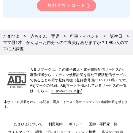
無料ダウンロード
たまひよ
赤ちゃん・育児
行事・イベント
誕生日
ママ歴1才！がんばった自分へのご褒美はありますか？1,905人のマ
マに大調査
ＡＢＪマークは、この電子書店・電子書籍配信サービスが、
著作権者からコンテンツ使用許諾を得た正規版配信サービス
であることを示す登録商標（登録番号 第11091000号）です。
ABJマークの詳細、ABJマークを掲示しているサービスの一覧
はこちら→
https://aebs.or.jp/
本サイトに掲載されている記事・写真・イラスト等のコンテンツの無断転載を禁じま
す。
たまひよについて
利用規約
ポリシー
医師・専門家一覧
サイトマップ
調査・プレスリリース・メディア掲載
広告のご相談