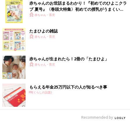
・2021年6月28日～2021年7月5日実施／2020年7月生まれルー
赤ちゃんのお世話まるわかり！『初めてのひよこクラ
ム
ブ 夏号』〈巻頭大特集〉初めての授乳がうまくい
く！ おっぱい・ミルクの基本と夏のトラブル 解決テ
・2021年7月26日～2021年8月2日実施／2020年8月生まれルー
赤ちゃん・育児
ク
ム
・2021年8月30日～2021年9月6日実施／2020年9月生まれルー
たまひよの雑誌
ム
赤ちゃん・育児
・2021年9月27日～2021年10月3日実施／2020年10月生まれル
ーム
赤ちゃんが生まれたら！2冊の「たまひよ」
妊娠中におススメのアプリ
赤ちゃん・育児
アプリ「まいにちのたまひよ」
もらえる年金25万円以下の人が知るべき事
PR(くらしの話題)
Recommended by