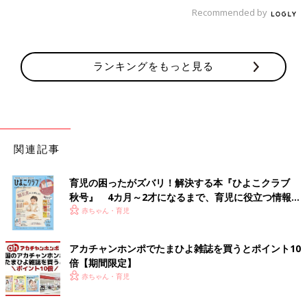
Recommended by
贅沢なご褒美は時間的に無理なので、日常でささやかなご褒美を
楽しむママが多いようです。
０歳
児育児が忙しすぎて「１歳の誕
生日は子どもで手一杯」で、自分は後回しのようですね。
ランキングをもっと見る
「家族が元気で笑顔なのがご褒美」
そんな声も届きました。ママ1才のみなさま、０歳育児、本当に
お疲れ様です！
関連記事
文／和兎尊美
育児の困ったがズバリ！解決する本『ひよこクラブ
秋号』 4カ月～2才になるまで、育児に役立つ情報が
いっぱい！
赤ちゃん・育児
※文中のコメントはアプリ「
まいにちのたまひよ
」内、同じ出産
月のママ・妊婦さん同士で情報交換できるコーナー（ルーム）に
アカチャンホンポでたまひよ雑誌を買うとポイント10
寄せられた投稿を再編集したものです。
倍【期間限定】
赤ちゃん・育児
※アンケートの結果は「ルーム」にて以下の期間で実施した回答
結果を合算したものです。（有効回答数：1,905）