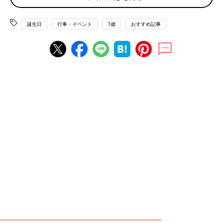
誕生日
行事・イベント
1歳
おすすめ記事
Liudmila_Fadzeyeva/gettyimages
「娘の誕生日をどうしようと考えるばかりで、自分のことは考え
ていませんでした」
「忙しすぎて考える暇もなかった。そうだなぁ、ご褒美をもらえ
るならば自由な時間。何もしない１日とか最高だけど」
と、「ママ１才、そういう考え方もあるのか」と、アンケートで
はっとしたママが多かったようです。
「ある」けれど、ささやかな楽しみで十分という声
が大半
「１泊５万円のホテルにおひとり様で宿泊予定」
「夫が美容院のヘッドスパを予約してくれました」