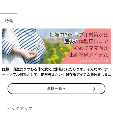
特集
妊娠日数・生後日数に合わせて専門家のアドバイスを毎日お届
け。同じ出産月のママ同士で情報交換したり、励ましあったりで
きる「ルーム」や、写真だけでは伝わらない”できごと”を簡単に
記録できる「成長きろく」も大人気！
ダウンロード（無料）
妊娠・出産にまつわる体の変化は多岐にわたります。そんなマイナ
11,640人のママに聞いた！スプーンの争
ートラブル対策として、絶対教えたい！保存版アイテムを紹介しま
奪戦からマズそうにモグモグ、十人十色
す。
の「初めての離乳食」
スマホアプリ「まいにちのたまひよ」情報交換
連載一覧へ
コーナー（※ルーム）で、生後５〜６ヶ月のマ
マに「初めての離乳食どうだった？」と、聞い
てみました。８割以上がすでに離乳食を始めて
おり、１位は「不思議そうだった」でした。始
ピックアップ
めていない人は約17％いました。