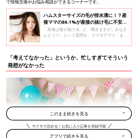
で情報交換やお悩み相談ができるコーナーです。
ハムスターサイズの毛が排水溝に！？産
後ママの86.1%が産後の抜け毛に不安を
吐露「もとに戻るの？」
「産後は髪が抜ける…と、聞きますが、みなさ
んどう？」という質問を、スマホアプリ「まい
にちのたまひよ」情報交換コーナー（ルーム）
で聞いてみました。「かなり抜ける」は63％、
「産前よりは抜ける」は21％となり、多くのマ
「考えてなかった」というか、忙しすぎてそういう
マが抜け毛に悩み不安に思っていることがわか
発想がなかった
りました。
このまま続きを見る
サクサク読める！お気に入り記事を登録可能
アプリで続きを見る