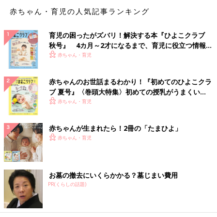
赤ちゃん・育児の人気記事ランキング
「私と夫のママ＆パパ１才のお祝いに、美味しいケーキを予約し
ました」
育児の困ったがズバリ！解決する本『ひよこクラブ
秋号』 4カ月～2才になるまで、育児に役立つ情報が
という、特別なご褒美はごくごく少数派でした。
いっぱい！
赤ちゃん・育児
「ゆっくりお買い物できないので、ネットで1000円以内で何か
赤ちゃんのお世話まるわかり！『初めてのひよこクラ
お取り寄せかな」
ブ 夏号』〈巻頭大特集〉初めての授乳がうまくい
く！ おっぱい・ミルクの基本と夏のトラブル 解決テ
赤ちゃん・育児
「卒乳したので、毎晩１本のビールが私のささやかなご褒美とと
ク
なっております」
赤ちゃんが生まれたら！2冊の「たまひよ」
「ときどきスタバを飲むこと」
赤ちゃん・育児
「美味しい食パンを厚切りでほうばって食べること」
お墓の撤去にいくらかかる？墓じまい費用
「ちょっとお高めのアイスやチョコをひとりで食べること」
PR(くらしの話題)
「夫とシェアしないで、ひとりで甘いスイーツやお菓子を食べる
ことがご褒美＆ストレス解消です」