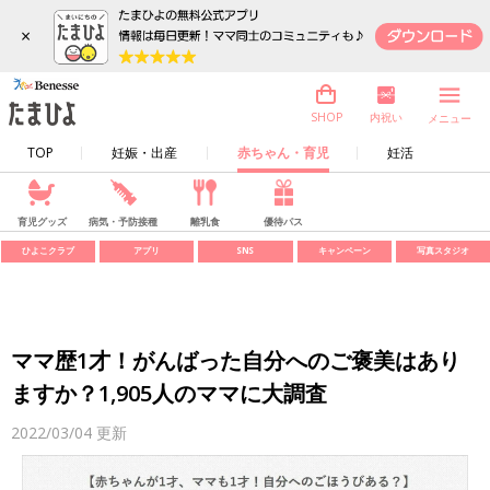
×
内祝い
SHOP
メニュー
TOP
妊娠・出産
赤ちゃん・育児
妊活
育児グッズ
病気・予防接種
離乳食
優待パス
ひよこクラブ
アプリ
SNS
キャンペーン
写真スタジオ
ママ歴1才！がんばった自分へのご褒美はあり
ますか？1,905人のママに大調査
2022/03/04
更新