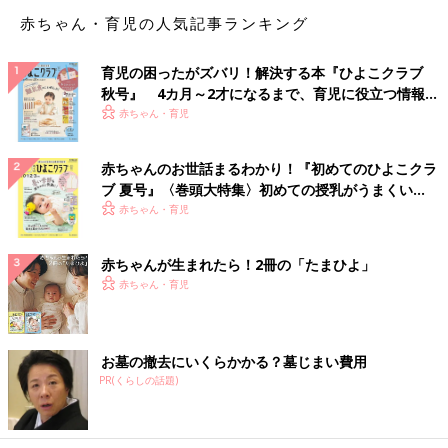
とのお付き合いは一切できない、とハッキリ伝えました。そこま
赤ちゃん・育児の人気記事ランキング
で言われたらさすがの夫も理解してくれたようで、私は義母と絶
縁することができました」
育児の困ったがズバリ！解決する本『ひよこクラブ
秋号』 4カ月～2才になるまで、育児に役立つ情報が
「義両親に会うよりも、1人だけの時間が欲しいだけと主張す
いっぱい！
赤ちゃん・育児
る。月1がしんどいだけで、盆正月くらいなら良いと言う。ご主
人が妻が同伴しないことを嫌がったら、『義両親は孫に会いた
い。私は義両親に会うより1人の時間が欲しい。貴方は義両親と
赤ちゃんのお世話まるわかり！『初めてのひよこクラ
私、どちらに合わせるかは自由』と、人のせいにしないように言
ブ 夏号』〈巻頭大特集〉初めての授乳がうまくい
う」
く！ おっぱい・ミルクの基本と夏のトラブル 解決テ
赤ちゃん・育児
ク
「『義両親は他人の私がいない方が嬉しいはず。だから子供たち
赤ちゃんが生まれたら！2冊の「たまひよ」
と行ってきて。私は実実家へ用事があるから』と1回目は強引に
赤ちゃん・育児
行かせましょう。そのうち恒例になりますよ」
義両親にどう接すればいい？
お墓の撤去にいくらかかる？墓じまい費用
PR(くらしの話題)
「距離が近すぎるのが原因かと思います。コロナ禍ですし、感染
のリスクがあって心配だから頻度を減らすようにとか上手く出来
ませんかね？」