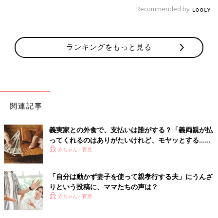
Recommended by
「休日も子どもは友達と遊ばせたり、習い事を入れて必然的に会
える日を減らしてしまえばどうでしょう？今はインフルやコロナ
を理由に距離おけそうですけどね」
ランキングをもっと見る
「子どもが大きくなるまでの、あと数年じゃないですかね。中学
になれば土日も部活があるし、塾などもあり合う回数は必然と少
なくなるのでは。小学生のうちにも会うのがイヤなら、土日にス
ポーツ少年団や習い事をしたらどうですか。子どもの用事なら仕
方ないですよね。
関連記事
ただ、お子さんが祖父母に会うのを楽しみにしているのなら、そ
義実家との外食で、支払いは誰がする？「義両親が払
れを奪うのは親としてどうかと思います。」
ってくれるのはありがたいけれど、モヤッとする…」
という複雑な声も…
赤ちゃん・育児
「義両親と同居は負け組」ママ友に言わ
れショックという悩みにママたちの声
「自分は動かず妻子を使って親孝行する夫」にうんざ
は？
「義両親と同居する私は負け組なんでしょう
りという投稿に、ママたちの声は？
か。立ち直れません」というママの声が、口コ
赤ちゃん・育児
ミサイト「ウィメンズパーク」に寄せられまし
た。「仕方ない」という冷静な声がある一方
「そもそも介護しないのでは」まで、さまざま