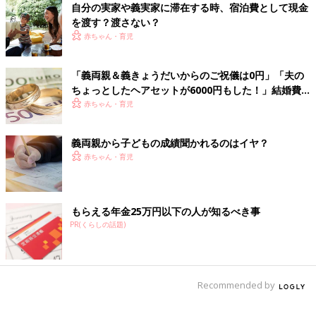
どんなに仲が良かったとしても、会う機会が多かったり、仲良く
自分の実家や義実家に滞在する時、宿泊費として現金
な声が寄せられました。
なりすぎると嫌な部分というのはどうしても見えてきます。ある
を渡す？渡さない？
程度の距離をとったほうがお互いの関係安定につながるかもしれ
赤ちゃん・育児
ませんね。
「義両親＆義きょうだいからのご祝儀は0円」「夫の
（文：ふくだりょうこ）
ちょっとしたヘアセットが6000円もした！」結婚費
■文中のコメントは『ウィメンズパーク』の投稿を再編集したも
用で一番節約したモノは？モヤっとエピソードも！
赤ちゃん・育児
のです。
義両親から子どもの成績聞かれるのはイヤ？
赤ちゃん・育児
もらえる年金25万円以下の人が知るべき事
PR(くらしの話題)
Recommended by