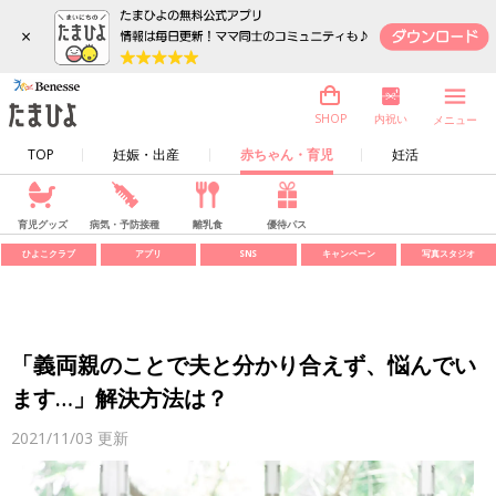
×
内祝い
SHOP
メニュー
TOP
妊娠・出産
赤ちゃん・育児
妊活
育児グッズ
病気・予防接種
離乳食
優待パス
ひよこクラブ
アプリ
SNS
キャンペーン
写真スタジオ
「義両親のことで夫と分かり合えず、悩んでい
ます…」解決方法は？
2021/11/03
更新