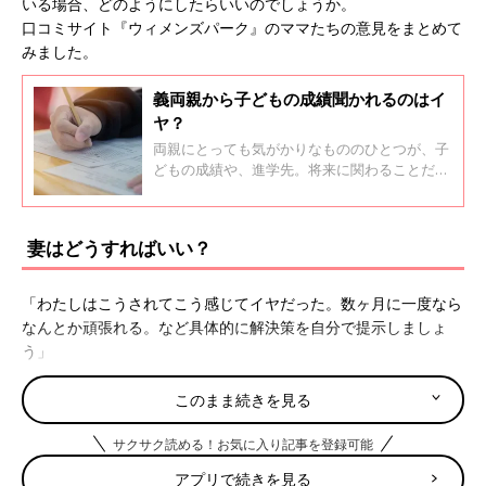
いる場合、どのようにしたらいいのでしょうか。
口コミサイト『ウィメンズパーク』のママたちの意見をまとめて
みました。
義両親から子どもの成績聞かれるのはイ
ヤ？
両親にとっても気がかりなもののひとつが、子
どもの成績や、進学先。将来に関わることだけ
に、成長するに従って注目度はあがっていきま
す。でも、気になるのは義両親も一緒に？
妻はどうすればいい？
「わたしはこうされてこう感じてイヤだった。数ヶ月に一度なら
なんとか頑張れる。など具体的に解決策を自分で提示しましょ
う」
「苦手なのはしょうがないですよ。夫の親は自分にとってみた
このまま続きを見る
ら、職場の上司みたいなものですよ。どんないい人でも、気を使
サクサク読める！お気に入り記事を登録可能
う。会うとなると身だしなみにも、もてなしにも気を使う。会え
ば、どっと疲れます」
アプリで続きを見る