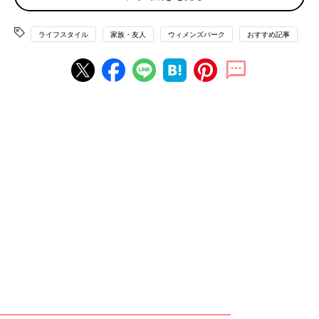
「どういう風に推しが強いのか、毎月会う予定も推しが強くて自
ライフスタイル
家族・友人
ウィメンズパーク
おすすめ記事
分の予定が狂うとか、そういったことをきちんと理由として挙げ
てはどうでしょう？お互い改善すべきだと」
「離婚はしないと決めているなら現状維持のみ。ただいつでも離
婚できるよう仕事はした方がいいですよ。頼れるのはお金だけで
す」
「具体的に、夫も含めて義家族のどういう点を苦痛と感じるのか
をご自身で言語化できれば、もう少し具体的な改善行動を夫に主
張できるかもしれません。もし、一人では難しい作業であれば、
カウンセリングを受けるのも良いかと思います。自分を殺して生
きるのは本当に辛いですから、今こそ、ご自分を守るために自己
を見つめ直す機会かもしれません。」
夫にはどうしてもらえばいい？
「私は義母と絶縁しています。良い側面ももちろん見ているけれ
ども、それを凌駕するほどの嫌悪感が襲ってきて、もう今後義母