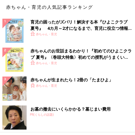
とのお付き合いは一切できない、とハッキリ伝えました。そこま
赤ちゃん・育児の人気記事ランキング
で言われたらさすがの夫も理解してくれたようで、私は義母と絶
縁することができました」
育児の困ったがズバリ！解決する本『ひよこクラブ
夏号』 4カ月～2才になるまで、育児に役立つ情報が
「義両親に会うよりも、1人だけの時間が欲しいだけと主張す
いっぱい！
赤ちゃん・育児
る。月1がしんどいだけで、盆正月くらいなら良いと言う。ご主
人が妻が同伴しないことを嫌がったら、『義両親は孫に会いた
い。私は義両親に会うより1人の時間が欲しい。貴方は義両親と
赤ちゃんのお世話まるわかり！『初めてのひよこクラ
私、どちらに合わせるかは自由』と、人のせいにしないように言
ブ 夏号』〈巻頭大特集〉初めての授乳がうまくい
う」
く！ おっぱい・ミルクの基本と夏のトラブル 解決テ
赤ちゃん・育児
ク
「『義両親は他人の私がいない方が嬉しいはず。だから子供たち
赤ちゃんが生まれたら！2冊の「たまひよ」
と行ってきて。私は実実家へ用事があるから』と1回目は強引に
赤ちゃん・育児
行かせましょう。そのうち恒例になりますよ」
義両親にどう接すればいい？
お墓の撤去にいくらかかる？墓じまい費用
PR(くらしの話題)
「距離が近すぎるのが原因かと思います。コロナ禍ですし、感染
のリスクがあって心配だから頻度を減らすようにとか上手く出来
ませんかね？」