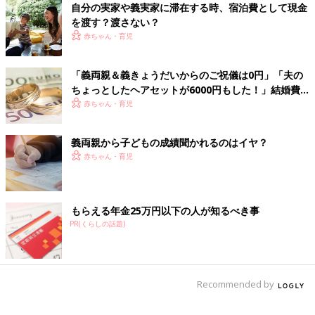
どんなに仲が良かったとしても、会う機会が多かったり、仲良く
自分の実家や義実家に滞在する時、宿泊費として現金
な声が寄せられました。
なりすぎると嫌な部分というのはどうしても見えてきます。ある
を渡す？渡さない？
程度の距離をとったほうがお互いの関係安定につながるかもしれ
赤ちゃん・育児
ませんね。
「義両親＆義きょうだいからのご祝儀は0円」「夫の
（文：ふくだりょうこ）
ちょっとしたヘアセットが6000円もした！」結婚費
■文中のコメントは『ウィメンズパーク』の投稿を再編集したも
用で一番節約したモノは？モヤっとエピソードも！
赤ちゃん・育児
のです。
義両親から子どもの成績聞かれるのはイヤ？
赤ちゃん・育児
もらえる年金25万円以下の人が知るべき事
PR(くらしの話題)
Recommended by