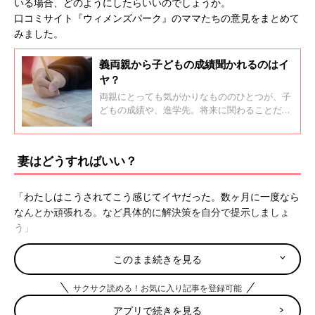
いる場合、どのようにしたらいいのでしょうか。
口コミサイト『ウィメンズパーク』のママたちの意見をまとめて
みました。
義両親から子どもの成績聞かれるのはイ
ヤ？
両親にとっても気がかりなもののひとつが、子
どもの成績や、進学先。将来に関わることだけ
に、成長するに従って注目度はあがっていきま
す。でも、気になるのは義両親も一緒に？
妻はどうすればいい？
「わたしはこうされてこう感じてイヤだった。数ヶ月に一度なら
なんとか頑張れる。など具体的に解決策を自分で提示しましょ
う」
「苦手なのはしょうがないですよ。夫の親は自分にとってみた
このまま続きを見る
ら、職場の上司みたいなものですよ。どんないい人でも、気を使
サクサク読める！お気に入り記事を登録可能
う。会うとなると身だしなみにも、もてなしにも気を使う。会え
ば、どっと疲れます」
アプリで続きを見る