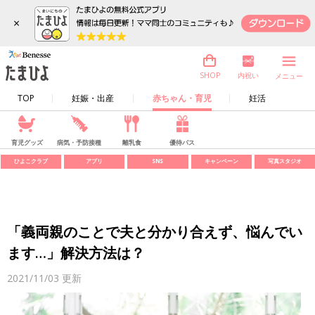
×
内祝い
SHOP
メニュー
TOP
妊娠・出産
赤ちゃん・育児
妊活
育児グッズ
病気・予防接種
離乳食
優待パス
ひよこクラブ
アプリ
SNS
キャンペーン
写真スタジオ
「義両親のことで夫と分かり合えず、悩んでい
ます…」解決方法は？
2021/11/03
更新