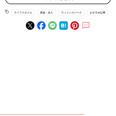
「どういう風に推しが強いのか、毎月会う予定も推しが強くて自
ライフスタイル
家族・友人
ウィメンズパーク
おすすめ記事
分の予定が狂うとか、そういったことをきちんと理由として挙げ
てはどうでしょう？お互い改善すべきだと」
「離婚はしないと決めているなら現状維持のみ。ただいつでも離
婚できるよう仕事はした方がいいですよ。頼れるのはお金だけで
す」
「具体的に、夫も含めて義家族のどういう点を苦痛と感じるのか
をご自身で言語化できれば、もう少し具体的な改善行動を夫に主
張できるかもしれません。もし、一人では難しい作業であれば、
カウンセリングを受けるのも良いかと思います。自分を殺して生
きるのは本当に辛いですから、今こそ、ご自分を守るために自己
を見つめ直す機会かもしれません。」
夫にはどうしてもらえばいい？
「私は義母と絶縁しています。良い側面ももちろん見ているけれ
ども、それを凌駕するほどの嫌悪感が襲ってきて、もう今後義母