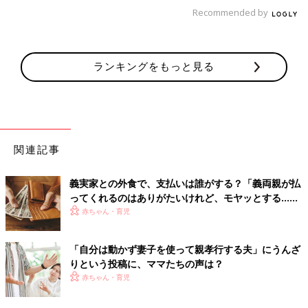
Recommended by
「休日も子どもは友達と遊ばせたり、習い事を入れて必然的に会
える日を減らしてしまえばどうでしょう？今はインフルやコロナ
を理由に距離おけそうですけどね」
ランキングをもっと見る
「子どもが大きくなるまでの、あと数年じゃないですかね。中学
になれば土日も部活があるし、塾などもあり合う回数は必然と少
なくなるのでは。小学生のうちにも会うのがイヤなら、土日にス
ポーツ少年団や習い事をしたらどうですか。子どもの用事なら仕
方ないですよね。
関連記事
ただ、お子さんが祖父母に会うのを楽しみにしているのなら、そ
義実家との外食で、支払いは誰がする？「義両親が払
れを奪うのは親としてどうかと思います。」
ってくれるのはありがたいけれど、モヤッとする…」
という複雑な声も…
赤ちゃん・育児
「義両親と同居は負け組」ママ友に言わ
れショックという悩みにママたちの声
「自分は動かず妻子を使って親孝行する夫」にうんざ
は？
「義両親と同居する私は負け組なんでしょう
りという投稿に、ママたちの声は？
か。立ち直れません」というママの声が、口コ
赤ちゃん・育児
ミサイト「ウィメンズパーク」に寄せられまし
た。「仕方ない」という冷静な声がある一方
「そもそも介護しないのでは」まで、さまざま