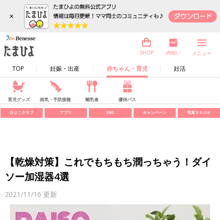
×
内祝い
SHOP
メニュー
TOP
妊娠・出産
赤ちゃん・育児
妊活
育児グッズ
病気・予防接種
離乳食
優待パス
ひよこクラブ
アプリ
SNS
キャンペーン
写真スタジオ
【乾燥対策】これでもちもち潤っちゃう！ダイ
ソー加湿器4選
2021/11/16
更新