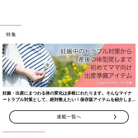
特集
出典：Instagramアカウント「eri_net_」
ピンクのコンパクトな円柱型加湿器。こちらは550円（税込）の
商品のようです。USB電源なので、PCなどにつなぐこともで
き、どこでも手軽に使えそうですね。ピンクの色もかわいい！
妊娠・出産にまつわる体の変化は多岐にわたります。そんなマイナ
ートラブル対策として、絶対教えたい！保存版アイテムを紹介しま
読書の秋♪ ダイソーで見つけた注目の読
す。
書アイテム5選
連載一覧へ
食欲の秋、スポーツの秋、芸術の秋など「〇〇
の秋」と呼ばれるものがいろいろとありますよ
ね。今回はその中から「読書の秋」に着目。
100円ショップのダイソーで展開されている、