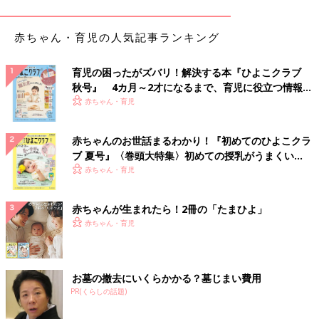
赤ちゃん・育児の人気記事ランキング
育児の困ったがズバリ！解決する本『ひよこクラブ
秋号』 4カ月～2才になるまで、育児に役立つ情報が
いっぱい！
赤ちゃん・育児
赤ちゃんのお世話まるわかり！『初めてのひよこクラ
ブ 夏号』〈巻頭大特集〉初めての授乳がうまくい
く！ おっぱい・ミルクの基本と夏のトラブル 解決テ
赤ちゃん・育児
ク
赤ちゃんが生まれたら！2冊の「たまひよ」
赤ちゃん・育児
出典：Instagramアカウント「milanabi.channel」
スタイリッシュなデザインでLEDライト機能も付いて夜間照明と
お墓の撤去にいくらかかる？墓じまい費用
しても使えるというオニオン型加湿器。こちらは550円（税込）
PR(くらしの話題)
の商品のようです。背が低い加湿器なので、倒してしまうことも