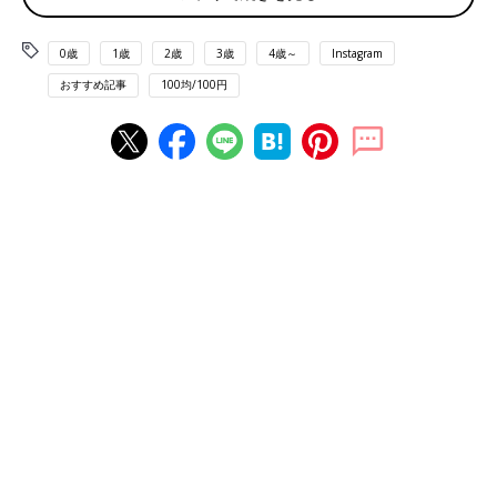
0歳
1歳
2歳
3歳
4歳～
Instagram
おすすめ記事
100均/100円
出典：Instagramアカウント「100yen_munyu06」
小さなうさぎの耳がかわいらしいダイソーのミニ加湿器。こちら
は550円（税込）の商品です。カラーはホワイトとピンクがあっ
て、小さくてもライトなども付き、USBで接続し電源供給できる
ようです。簡単に使えそうですね。
夜間照明としても使える！オニオン型加湿器