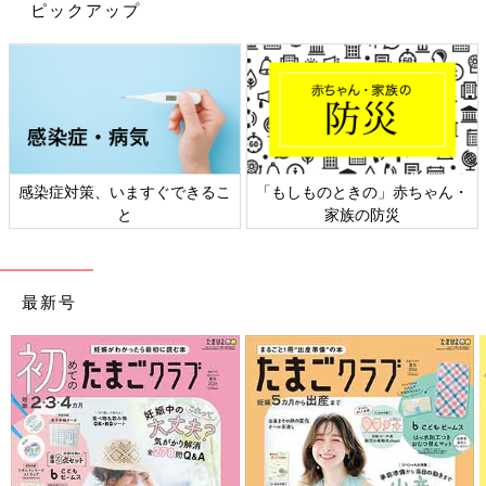
ピックアップ
書籍関連の便利グッズをご紹介しますね。
ダイソーで販売されている加湿器や加湿ポットをご紹介しまし
た。プチプラでできる乾燥対策、ぜひ早めに始めてみてください
ね。
(文：まり)
※記事内容でご紹介している投稿、リンク先は、削除される場合
があります。あらかじめご了承ください。
※記事の内容は記載当時の情報であり、現在と異なる場合があり
感染症対策、いますぐできるこ
「もしものときの」赤ちゃん・
ます。
と
家族の防災
※記事内の価格はすべて税込み、2021年10月時点のものです。
最新号