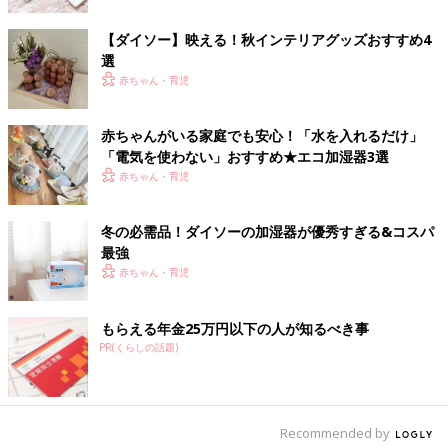
【ダイソー】映える！秋インテリアグッズおすすめ4
選
出典：Instagramアカウント「ayun8008」
赤ちゃん・育児
こちらはダイソーの550円（税込）の加湿器。小さくてライトも
付いているそうです。小さな加湿器は子ども部屋にも置けそうで
赤ちゃんがいる家庭でも安心！「水を入れるだけ」
すね。ライトも付いているから、机やベッド周りにも置いても便
「電気を使わない」おすすめ★エコ加湿器3選
利そう！
赤ちゃん・育児
コンパクト！ピンクの卓上加湿器
冬の必需品！ダイソーの加湿器が優秀すぎる&コスパ
最強
赤ちゃん・育児
もらえる年金25万円以下の人が知るべき事
PR(くらしの話題)
Recommended by