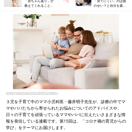
「赤ちゃん返り」が
一覧
「育てにくい」のは親
教えてくれること【3
のせい？と自分を責め
児のママ小児科医】
てしまうママ・パパへ
【3児のママ小児科医】
evgenyatamanenko/gettyimages
３児を子育て中のママ小児科医・藤井明子先生が、診療の中でマ
マやパパたちから寄せられたお悩みについてのアドバイスや、
日々の子育てを頑張っているママやパパに伝えたいさまざまな情
報を発信している連載です。第15回は、「コロナ禍の育児からの
学び」をテーマにお届けします。