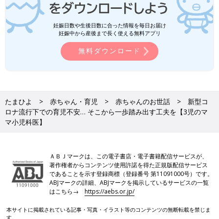
妊娠日数や生後日数に合った情報を毎日お届け
妊娠中から産後まで長く使える無料アプリ
無料ダウンロード
たまひよ
赤ちゃん・育児
赤ちゃんのお世話
新型コ
ロナ流行下での育児不安… そこから一歩踏み出す工夫を【3児のマ
マ小児科医】
ＡＢＪマークは、この電子書店・電子書籍配信サービスが、
著作権者からコンテンツ使用許諾を得た正規版配信サービス
であることを示す登録商標（登録番号 第11091000号）です。
ABJマークの詳細、ABJマークを掲示しているサービスの一覧
はこちら→
https://aebs.or.jp/
本サイトに掲載されている記事・写真・イラスト等のコンテンツの無断転載を禁じま
す。