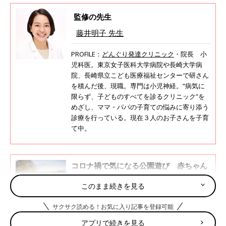
監修の先生
藤井明子 先生
PROFILE：
どんぐり発達クリニック
・院長 小
児科医。東京女子医科大学病院や長崎大学病
院、長崎県立こども医療福祉センターで研さん
を積んだ後、現職。専門は小児神経。“病気に
限らず、子どものすべてを診るクリニック”を
めざし、ママ・パパの子育ての悩みに寄り添う
診療を行っている。現在３人のお子さんを子育
て中。
コロナ禍で気になる公園遊び 赤ちゃん
とのお散歩・外遊びのQ&A【小児科医が
このまま続きを見る
回答】
生後1カ月ごろになったら外気浴をはじめ、1カ
月健診が初めてのお出かけとなる赤ちゃんも多
サクサク読める！お気に入り記事を登録可能
いのではないでしょうか。その後、お散歩や外
遊びなど、赤ちゃんが成長するに伴って、外出
アプリで続きを見る