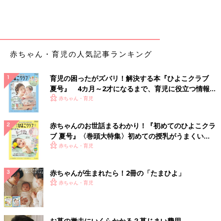
います。それは、コロナ感染流行下で外出が減ったためというだ
けでなく、子どもを取り囲む環境が変化したことが関係している
かもしれません。
赤ちゃん・育児の人気記事ランキング
※1／国立成育医療研究センター「コロナ×こどもアンケート」調
査報告
育児の困ったがズバリ！解決する本『ひよこクラブ
夏号』 4カ月～2才になるまで、育児に役立つ情報が
※2／
いっぱい！
赤ちゃん・育児
https://www3.nhk.or.jp/news/special/kosodate/article/feature/a
rticle_201016.html
赤ちゃんのお世話まるわかり！『初めてのひよこクラ
ブ 夏号』〈巻頭大特集〉初めての授乳がうまくい
赤ちゃんの一番身近にいるママ・パパが安心感を持
く！ おっぱい・ミルクの基本と夏のトラブル 解決テ
赤ちゃん・育児
って育児に向かうことが大切
ク
赤ちゃんが生まれたら！2冊の「たまひよ」
大人同士での触れ合い減り、もちろん赤ちゃんが近い月齢の子た
赤ちゃん・育児
ちを触れ合う機会も減って、赤ちゃんに成長を促す刺激が少なく
なっていることが考えられます。大切なことは、ママ・パパが安
心感を持って育児に向かうことです。そうすれば、赤ちゃんも安
お墓の撤去にいくらかかる？墓じまい費用