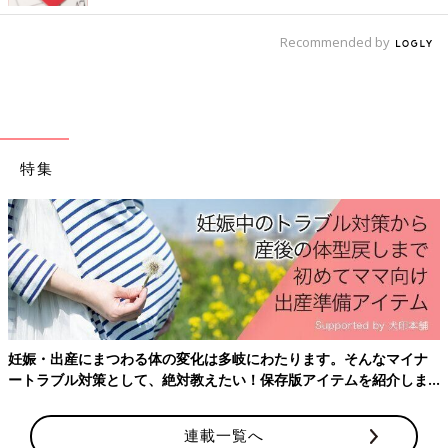
文・監修／藤井明子先生 構成／ひよこクラブ編集部
Recommended by
【ママ小児科医の笑顔便り】に関する記事一覧はこちら
7～8カ月がピーク？！ どうすればい
い？ 人見知り・場所見知り【3児のマ
マ小児科医】
３児を子育て中のママ小児科医・藤井明子先生
特集
が、診療の中でママやパパたちから寄せられた
お悩みについてのアドバイスや、日々の子育て
を頑張っているママやパパに伝えたいさまざま
な情報を発信している連載です。第１３回目
は、7～8カ月ごろがピークといわれる「人見知
前の話
次の話
り・場所見知り」をテーマにお届けします。
「赤ちゃん返り」が
一覧
「育てにくい」のは親
教えてくれること【3
のせい？と自分を責め
児のママ小児科医】
てしまうママ・パパへ
【3児のママ小児科医】
妊娠・出産にまつわる体の変化は多岐にわたります。そんなマイナ
ートラブル対策として、絶対教えたい！保存版アイテムを紹介しま
す。
連載一覧へ