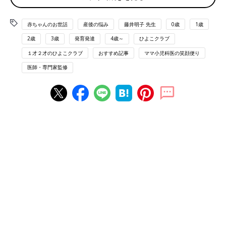
の機会は増えていきます。新型コロナウイルス
コロナ禍による自粛生活は赤ちゃんの心や体の発達
感染症予防のため、ステイホームの状況が続い
に影響するの？
ていますが、適度なお散歩や外遊びも、赤ちゃ
赤ちゃんのお世話
産後の悩み
藤井明子 先生
0歳
1歳
んの成長に大切なものです。
2歳
3歳
発育発達
4歳～
ひよこクラブ
2020年の夏休みに引き続き、21年の夏休みもステイホームの時
１才２才のひよこクラブ
おすすめ記事
ママ小児科医の笑顔便り
間が多かったわが家の3人の子どもたち。自宅で過ごす時間が長
医師・専門家監修
い分、日中の活動量が減り、体重が増えたり、夜眠れなかった
り、イライラしたりと多少なりとも子どもたちへの影響は感じず
にはいられませんでした。
乳児を子育て中のママ・パパからも、不安や心配の声が聞こえて
きます。
国立成育医療センターが20年に行った子どもや保護者へのアンケ
ート調査でも、小学校4年生以上の小学生の15～30％に中等度以
上のうつ症状があったと報告されています（※1）。また、
産後う
つ
の有病率が、コロナ感染流行により増加しているとの報告も出
てきています（※２）。
一方、乳児期の子どもへの影響についてははっきりとしたデータ
などはありませんが、まったく影響がないとは言えないと感じて