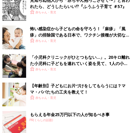
見知らぬ他人から「赤ちゃん抱っこさせて〜」と言わ
館風に見立ててDVD鑑賞ということもありました。また、こんな
れたら、どうしたらいい⁉︎『ふうふう子育て ＃57』
ときにしかできないと思い立ち、椅子の生地の張替えを子どもた
赤ちゃん・育児
ちと一緒に行ったり、人が少ない早朝の散歩を始めたり。家族以
外とのコミュニケーションでは、友人や親せきとオンラインで食
怖い感染症から子どもの命を守ろう！「麻疹」「風
事会も行いました。新型コロナの流行がなければどれもあえてす
疹」の排除国である日本で、ワクチン接種が大切な理
ることはなかったかもしれません。
由とは？【小児科医】
赤ちゃん・育児
まだ子どもが小さい場合でも、自宅で親子遊びを楽しんだり、お
「小児科クリニックがひとつもない…」。20キロ離れ
もちゃを作ったり、おやつをかわいいお皿にのせてミニおやつパ
た小児科に子どもを連れていく姿を見て、1人の小児
ーティーをしたり、お手伝いをお願いしたりなどしてもいいかも
科医の決意
赤ちゃん・育児
しれません。また、オンラインで親せきや友人と顔を合わせた
り、育児相談をしたり、工夫できそうなことや今までにない経験
がありそうですね。
【年齢別】子どもにお片づけをしてもらうには？マ
マ・パパたちの工夫を教えて！
新型コロナ流行の影響は、今後も何らかの形で出てくる可能性が
赤ちゃん・育児
あります。しかし、悪いことを想像して心配するのでなく、置か
れた状況でできることはないかを探してみることのほうが有意義
です。私自身も3人の子育てを通じて、少しずつ考え方を柔軟に
もらえる年金25万円以下の人が知るべき事
して、視野を広げられるようになってきたと思います。悩みなが
PR(くらしの話題)
らも、視野を広げていく工夫は、今後の育児にとっても大切な姿
勢だと考えられます。