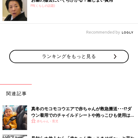
心して穏やかに過ごすことができるからです。
PR(くらしの話題)
私が乳児期のころの長女を抱っこしてもなかなか寝てくれず、困
っていたときのこと。私は夜中の
授乳
と日中の仕事で、気持ちも
体も疲れていました。早く寝てくれないかなとあせりながらも、
Recommended by
立って長女を抱っこしてあやしたのですが、腕の中でのけぞるば
かりでした。そんな状態の長女を、「ちょっと私が抱っこしよう
か」と私の母が抱っこすると、腕の中でうとうとし出すのです。
赤ちゃんのお世話をするときは、気持ちに余裕がないと、赤ちゃ
ランキングをもっと見る
んの気持ちにも影響があるのだなと思った出来事でした。
安心感を持って育児に向かうことに加え、この状況でできること
は何なのかを考えることも大切だと思います。
関連記事
新型コロナの流行に限らず、育児では、思いがけない出来事や状
況に出くわすことも多いものです。そのたびになんとか避けよう
真冬のモコモコウエアで赤ちゃんが救急搬送･･･!?ダ
としたり、いつまでも変えられない状況を悔やんだりするより
ウン着用でのチャイルドシートや抱っこひも使用は危
も、置かれた状況でどう過ごすかに目を向けるといいのではと思
険【小児科医】
赤ちゃん・育児
います。
わが家の場合は、自宅でのゲーム大会や縁日ごっこ、居間を映画