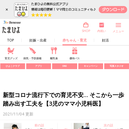
×
内祝い
SHOP
メニュー
TOP
妊娠・出産
赤ちゃん・育児
妊活
育児グッズ
病気・予防接種
離乳食
優待パス
ひよこクラブ
アプリ
SNS
キャンペーン
写真スタジオ
新型コロナ流行下での育児不安… そこから一歩
踏み出す工夫を【3児のママ小児科医】
2021/11/04
更新
前の話
次の話