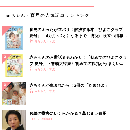
赤ちゃん・育児の人気記事ランキング
育児の困ったがズバリ！解決する本『ひよこクラブ
夏号』 4カ月～2才になるまで、育児に役立つ情報が
いっぱい！
赤ちゃん・育児
赤ちゃんのお世話まるわかり！『初めてのひよこクラ
ブ 夏号』〈巻頭大特集〉初めての授乳がうまくい
く！ おっぱい・ミルクの基本と夏のトラブル 解決テ
赤ちゃん・育児
ク
赤ちゃんが生まれたら！2冊の「たまひよ」
赤ちゃん・育児
出典：Instagramアカウント「chanmaiii39」
お墓の撤去にいくらかかる？墓じまい費用
こちらは、まいさんが
西松屋
で見つけたスニーカー。春に買った
PR(くらしの話題)
靴がサイズアウトしたので、公園用に購入したのだとか。普段使
いにはもちろん、秋冬っぽいカラーなのでおでかけにも使えそう