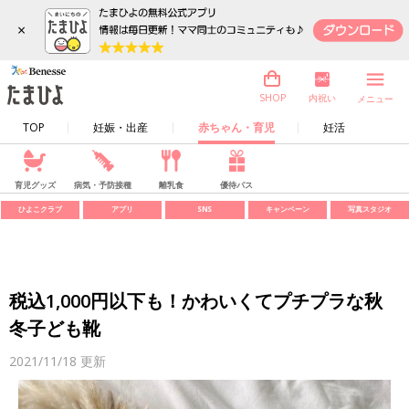
×
内祝い
SHOP
メニュー
TOP
妊娠・出産
赤ちゃん・育児
妊活
育児グッズ
病気・予防接種
離乳食
優待パス
ひよこクラブ
アプリ
SNS
キャンペーン
写真スタジオ
税込1,000円以下も！かわいくてプチプラな秋
冬子ども靴
2021/11/18
更新