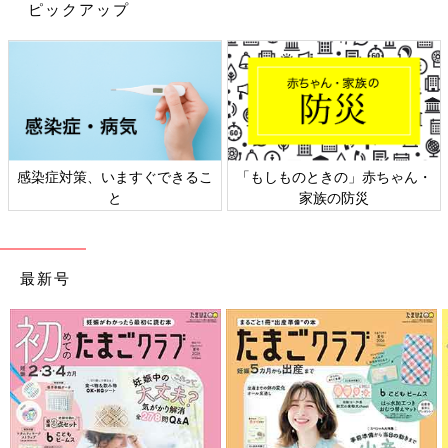
生地がおしゃれで素敵ですね。こんなにかわいいのに、お値段は
ピックアップ
税込1,100円とプチプラなのがさらに嬉しいポイントです。
【H&M】派手かわ&おしゃれ！アニマル
柄秋冬子ども服
H&Mのベビー、キッズラインでは、個性的なア
ニマル柄が大人気！この秋冬も、超おしゃれで
かわいいアニマルアイテムがたくさん登場して
感染症対策、いますぐできるこ
「もしものときの」赤ちゃん・
いるようです。今回は、おしゃれママ達がゲッ
トした、最新アニマル柄子ども服をご紹介しま
と
家族の防災
いかがでしたか？普段使いしやすいものから、おでかけにぴった
す♪
りのものまで、秋冬のおしゃれが楽しくなりそうなアイテムがた
くさんありましたね。気に入った方は、ぜひ各お店でもチェック
してみてください♪
最新号
(文・田中いづみ)
※記事内容でご紹介している投稿、リンク先は、削除される場合
があります。あらかじめご了承ください。
※記事の内容は記載当時の情報であり、現在と異なる場合があり
ます。
※記事内の価格はすべて税込み、2021年10月時点のものです。