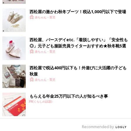
西松屋の激かわ秋冬ブーツ！税込1,000円以下で登場
赤ちゃん・育児
西松屋、バースデイetc.「着脱しやすい」「安全性も
◎」元子ども服販売員ライターおすすめ★秋冬靴5選
赤ちゃん・育児
出典：Instagramアカウント「ku_ru_mi_5」
西松屋で税込400円以下も！外遊びに大活躍の子ども
kurumiさんは、2人の娘さんのために西松屋でこちらのブーツを
秋服
購入したそう。微妙に違うデザインですが、後ろのリボンがリン
赤ちゃん・育児
クしているのがポイント♪ 左側は税込1,000円以下、右側は税込
1,600円以下と、こんなにかわいいのにプチプラなところも素敵
です！
もらえる年金25万円以下の人が知るべき事
PR(くらしの話題)
税込1,100円！安くておしゃれな秋冬スリッポン
Recommended by