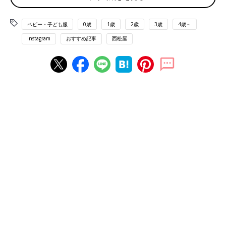
ベビー・子ども服
0歳
1歳
2歳
3歳
4歳～
Instagram
おすすめ記事
西松屋
出典：Instagramアカウント「mama739mama」
こちらはmさんがバースデイで購入した新作のブーツ。サイドの
ポンポンとボアがかわいすぎます！ワンピースなどと合わせて、
おしゃれにおでかけしたくなるアイテムですね。冬のコーデが楽
しみになります♪
履きやすい！公園用に秋色スニーカーを新調