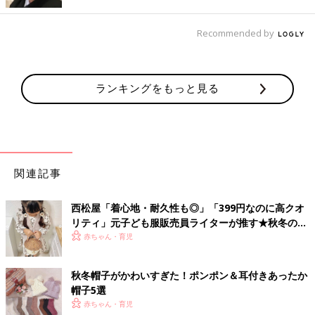
です。前がガバッと開いて履きやすそうなところも気に入ってい
るそうですよ。
Recommended by
西松屋のあったかブーツで姉妹リンクコーデも♪
ランキングをもっと見る
関連記事
西松屋「着心地・耐久性も◎」「399円なのに高クオ
リティ」元子ども服販売員ライターが推す★秋冬のお
出かけアイテム5選
赤ちゃん・育児
秋冬帽子がかわいすぎた！ポンポン＆耳付きあったか
帽子5選
赤ちゃん・育児