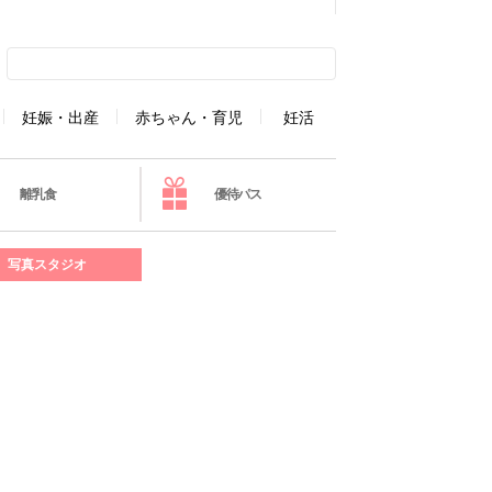
妊娠・出産
赤ちゃん・育児
妊活
離乳食
優待パス
写真スタジオ