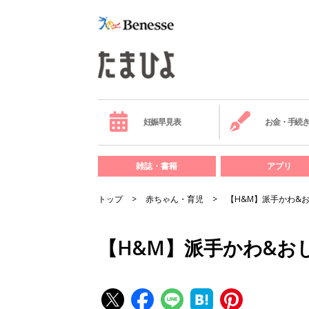
妊娠早見表
お金・手続
雑誌・書籍
アプリ
トップ
赤ちゃん・育児
【H&M】派手かわ&
【H&M】派手かわ&お