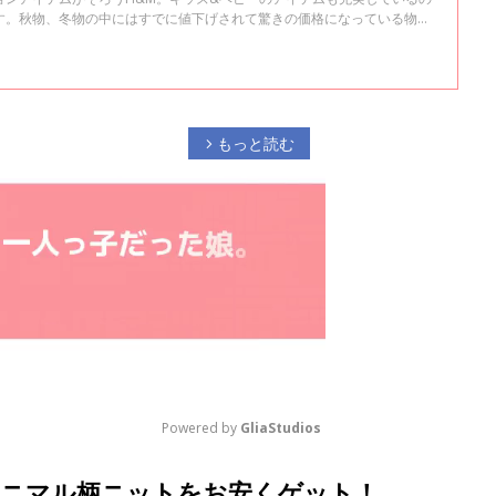
す。秋物、冬物の中にはすでに値下げされて驚きの価格になっている物も
Mでおしゃれで超プチプラな秋冬子ども服をゲットしたママ達のインスタ投
もっと読む
arrow_forward_ios
Powered by 
GliaStudios
アニマル柄ニットをお安くゲット！
M