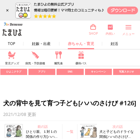
×
内祝い
SHOP
メニュー
TOP
妊娠・出産
赤ちゃん・育児
妊活
育児グッズ
病気・予防接種
離乳食
優待パス
ひよこクラブ
アプリ
SNS
キャンペーン
写真スタジオ
犬の背中を見て育つ子ども[ハハのさけび #126]
2021/12/08
更新
前の話
次の話
ひとり親、１対１の
一覧
犬と子どものドライな
関係の作り方[ハハの
関係[ハハのさけび