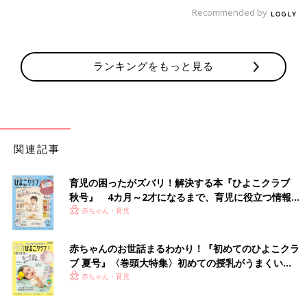
Recommended by
犬の行動そのもの以外に、
私の犬に対する態度も、見られていそ
ランキングをもっと見る
うで怖い。
犬をしつける時は「ダメ！やめなさい！」みたいに強
い言葉と態度で犬に話しかけたり、「よし！」みたいな言葉を使
うことが多くなるのですが、これをよく見ている子ども。真似し
て、子どもが他の人に対して強い言葉を使わないかと、実はドキ
ドキしています。
関連記事
育児の困ったがズバリ！解決する本『ひよこクラブ
秋号』 4カ月～2才になるまで、育児に役立つ情報が
いっぱい！
赤ちゃん・育児
赤ちゃんのお世話まるわかり！『初めてのひよこクラ
ブ 夏号』〈巻頭大特集〉初めての授乳がうまくい
く！ おっぱい・ミルクの基本と夏のトラブル 解決テ
赤ちゃん・育児
ク