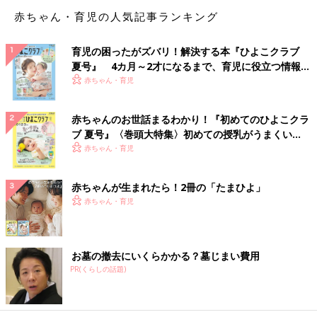
赤ちゃん・育児の人気記事ランキング
育児の困ったがズバリ！解決する本『ひよこクラブ
よく見ていて、たまに真似をするんですよね・・・。子どもが
ハ
夏号』 4カ月～2才になるまで、育児に役立つ情報が
イハイしながら自分のオモチャを咥えてきたり、犬が私をペロペ
いっぱい！
赤ちゃん・育児
ロ舐めるのを見て舐めようとしたり、庭の土を掘っているのを見
て自分も手で掘ろうとしたり
・・・。とっても可愛いのですが、
赤ちゃんのお世話まるわかり！『初めてのひよこクラ
やめさせなければいけないことも多いです。
ブ 夏号』〈巻頭大特集〉初めての授乳がうまくい
く！ おっぱい・ミルクの基本と夏のトラブル 解決テ
赤ちゃん・育児
ク
赤ちゃんが生まれたら！2冊の「たまひよ」
赤ちゃん・育児
お墓の撤去にいくらかかる？墓じまい費用
PR(くらしの話題)