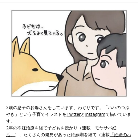
さけび #125]
#127]
3歳の息子のお母さんをしています、わぐりです。「ハハのつぶ
やき」という子育てイラストを
Twitter
と
Instagram
で描いていま
す。
2年の不妊治療を経て子どもを授かり（連載
「モヤサバ妊
活」
）、たくさんの発見があった妊娠期を経て（連載
「妊婦のハ