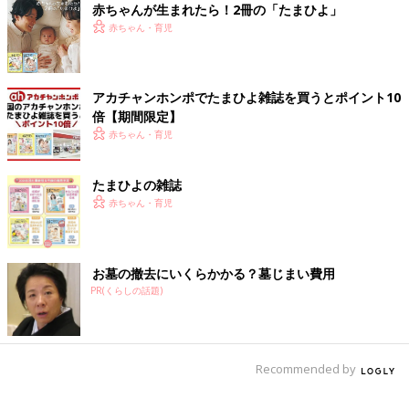
赤ちゃんが生まれたら！2冊の「たまひよ」
赤ちゃん・育児
犬は家族でもあるのですが、それでも、
犬とヒトは違うんだよー
アカチャンホンポでたまひよ雑誌を買うとポイント10
ということを、子どもにわかってもらわないとな
、と思う毎日で
倍【期間限定】
す。
赤ちゃん・育児
[わぐり]
2018年4月に息子を出産した37歳。
たまひよの雑誌
「ハハのつぶやき」
Twitter(@ninputweet)
と
赤ちゃん・育児
Instagram(@ninputweet)
で、妊娠中から現在の育児中までのイ
ラストを更新しています。
お墓の撤去にいくらかかる？墓じまい費用
前の話
次の話
PR(くらしの話題)
ひとり親、１対１の
一覧
犬と子どものドライな
関係の作り方[ハハの
関係[ハハのさけび
さけび #125]
#127]
Recommended by