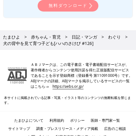
無料ダウンロード
たまひよ
赤ちゃん・育児
日記・マンガ
わぐり
犬の背中を見て育つ子ども[ハハのさけび #126]
ＡＢＪマークは、この電子書店・電子書籍配信サービスが、
著作権者からコンテンツ使用許諾を得た正規版配信サービス
であることを示す登録商標（登録番号 第11091000号）です。
ABJマークの詳細、ABJマークを掲示しているサービスの一覧
はこちら→
https://aebs.or.jp/
本サイトに掲載されている記事・写真・イラスト等のコンテンツの無断転載を禁じま
す。
たまひよについて
利用規約
ポリシー
医師・専門家一覧
サイトマップ
調査・プレスリリース・メディア掲載
広告のご相談