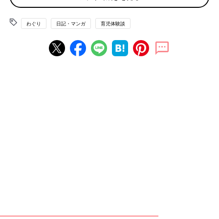
我が家は柴犬を飼っています。ハハのさけび#126-130では、犬
わぐり
日記・マンガ
育児体験談
と子どもにまつわるさけびを書いてみようと思います。
うちの犬は、不妊治療をしていた当時に飼い始めた室内犬です。
（
「モヤサバ妊活#6」
参照）子どもが生まれてすぐから一緒に
暮らしていますが、
子どもは、犬のことをよく見ているなぁと思
います。