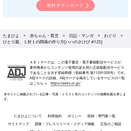
無料ダウンロード
たまひよ
赤ちゃん・育児
日記・マンガ
わぐり
ひとり親、１対１の関係の作り方[ハハのさけび #125]
ＡＢＪマークは、この電子書店・電子書籍配信サービスが、
著作権者からコンテンツ使用許諾を得た正規版配信サービス
であることを示す登録商標（登録番号 第11091000号）です。
ABJマークの詳細、ABJマークを掲示しているサービスの一覧
はこちら→
https://aebs.or.jp/
本サイトに掲載されている記事・写真・イラスト等のコンテンツの無断転載を禁じま
す。
たまひよについて
利用規約
ポリシー
医師・専門家一覧
サイトマップ
調査・プレスリリース・メディア掲載
広告のご相談