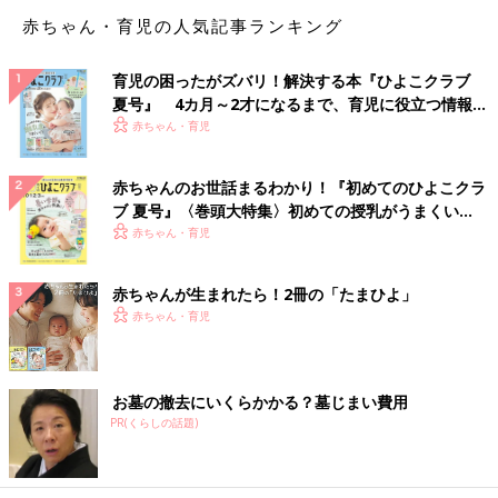
赤ちゃん・育児の人気記事ランキング
育児の困ったがズバリ！解決する本『ひよこクラブ
夏号』 4カ月～2才になるまで、育児に役立つ情報が
いっぱい！
赤ちゃん・育児
赤ちゃんのお世話まるわかり！『初めてのひよこクラ
以前何かの本で読んだのですが、
ひとり親だとついつい父親役も
ブ 夏号』〈巻頭大特集〉初めての授乳がうまくい
担ってしまい、厳しくなりがちなので、特に小さいうちは意識的
く！ おっぱい・ミルクの基本と夏のトラブル 解決テ
赤ちゃん・育児
に甘やかした方がいいのだそう
です。確かに忙しい毎日の中で
ク
は、「◯◯しなさい」となってしまいがち。なるべく命に別状の
赤ちゃんが生まれたら！2冊の「たまひよ」
ないことは許したり、スキンシップを多めにしたりと、意識的に
赤ちゃん・育児
するようにしています。
お墓の撤去にいくらかかる？墓じまい費用
PR(くらしの話題)