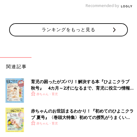
Recommended by
ランキングをもっと見る
ただ、そうやって甘やかさなかったとしても、
親がひとりなの
関連記事
で、当然とても愛が重い（笑）。
３才とはいえ、私にべったりで
す。きっと今だけだろうなと思いつつ、毎日「大好きだよ」とお
互いに愛の告白をしあう日々。息子が恋人みたいな感覚になって
育児の困ったがズバリ！解決する本『ひよこクラブ
しまうのもわかるわ…と思いつつ、
依存しすぎないように、気を
秋号』 4カ月～2才になるまで、育児に役立つ情報が
つけなければ！
いっぱい！
赤ちゃん・育児
赤ちゃんのお世話まるわかり！『初めてのひよこクラ
ブ 夏号』〈巻頭大特集〉初めての授乳がうまくい
く！ おっぱい・ミルクの基本と夏のトラブル 解決テ
赤ちゃん・育児
ク