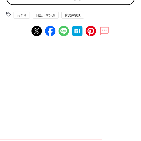
わぐり
日記・マンガ
育児体験談
「
ひとり親になった日
」で書きましたが、私はシングルマザーで
す。ハハのさけび#121-125では、ひとり親ならではのさけびを
書いてみようと思います。
１対１の関係というのは、けっこう難しい場面もあるな
と、とき
どき思います。例えば子どもを叱る時に、本当は怒っている役と
慰める役がいるといいんだろうな、と思うのですが…。いつも私
が怒っているだけで、「よしよし、何が悪かったと思う？謝ろう
ね」と言ってくれる人がいないんですよね。