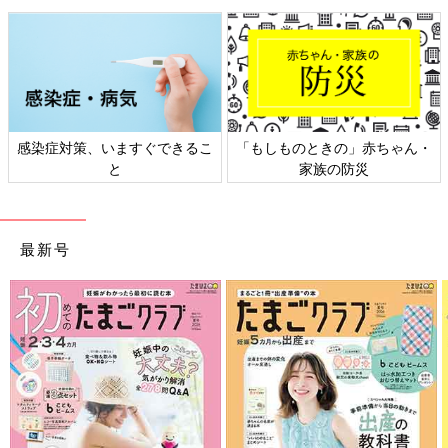
のときの」赤ちゃん・
日本外来小児科学会リーフレッ
六星占術 
家族の防災
ト検討会
最新号