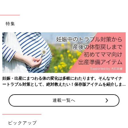
前の話
次の話
ひとり親、不安は自
一覧
犬の背中を見て育つ子
由の裏返し[ハハのさ
ども[ハハのさけび
けび #124]
#126]
特集
産後はお世話で大忙し、出産前にそろえておきた
ておきたいことをわかりやすく紹介！
す。そんなマイナ
イテムを紹介しま
連載一覧へ
ピックアップ