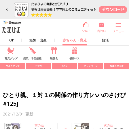
×
内祝い
SHOP
メニュー
TOP
妊娠・出産
赤ちゃん・育児
妊活
育児グッズ
病気・予防接種
離乳食
優待パス
ひよこクラブ
アプリ
SNS
キャンペーン
写真スタジオ
ひとり親、１対１の関係の作り方[ハハのさけび
#125]
2021/12/01
更新
前の話
次の話