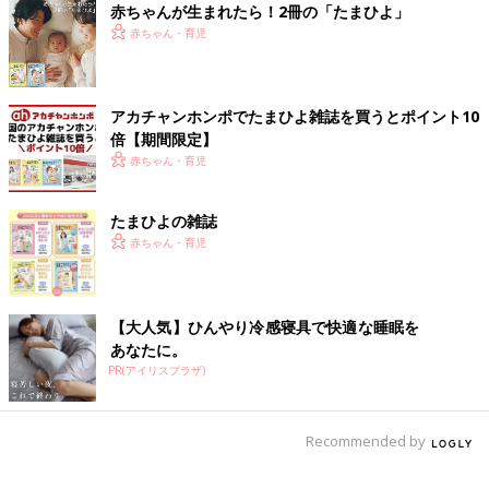
赤ちゃんが生まれたら！2冊の「たまひよ」
赤ちゃん・育児
アカチャンホンポでたまひよ雑誌を買うとポイント10
倍【期間限定】
赤ちゃん・育児
たまひよの雑誌
最近は、ひとりで遊んだり本を読んだりする時間も増えてきた息
赤ちゃん・育児
子。私も、一緒にいても自分の作業をしたりという時間を増やし
ています。常に息子が甘えられる場所、見守れる場所にいながら
も、
成長に合わせて少しずつ、親子の距離感を作っていきたいな
ーと思っています。
【大人気】ひんやり冷感寝具で快適な睡眠を
あなたに。
[わぐり]
PR(アイリスプラザ)
2018年4月に息子を出産した37歳。
「ハハのつぶやき」
Twitter(@ninputweet)
と
Instagram(@ninputweet)
で、妊娠中から現在の育児中までのイ
Recommended by
ラストを更新しています。