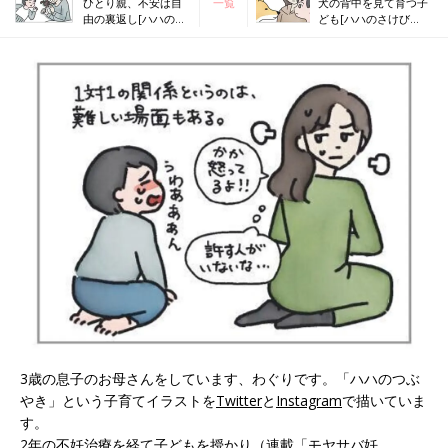
ひとり親、不安は自
一覧
犬の背中を見て育つ子
由の裏返し[ハハのさ
ども[ハハのさけび
けび #124]
#126]
3歳の息子のお母さんをしています、わぐりです。「ハハのつぶ
やき」という子育てイラストを
Twitter
と
Instagram
で描いていま
す。
2年の不妊治療を経て子どもを授かり（連載
「モヤサバ妊