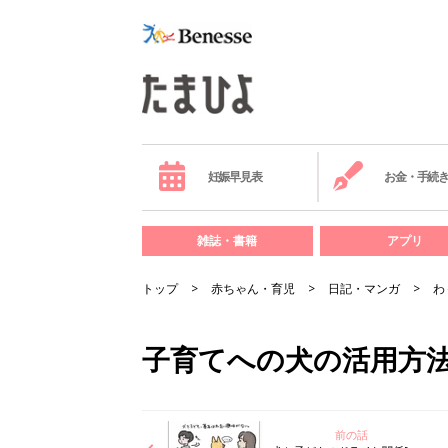
妊娠早見表
お金・手続
雑誌・書籍
アプリ
トップ
赤ちゃん・育児
日記・マンガ
わ
子育てへの犬の活用方法[
前の話