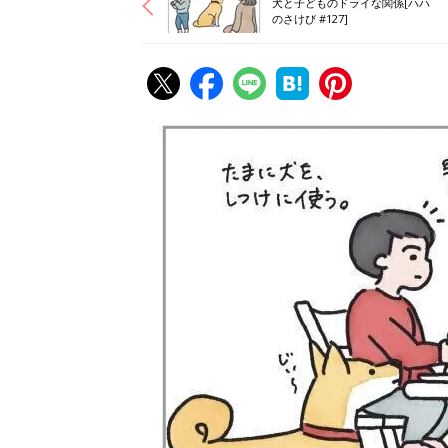
犬と子どものドライな関係[ハハ
のさけび #127]