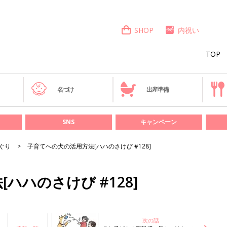
SHOP
内祝い
TOP
き
名づけ
出産準備
SNS
キャンペーン
ぐり
子育てへの犬の活用方法[ハハのさけび #128]
ハハのさけび #128]
次の話