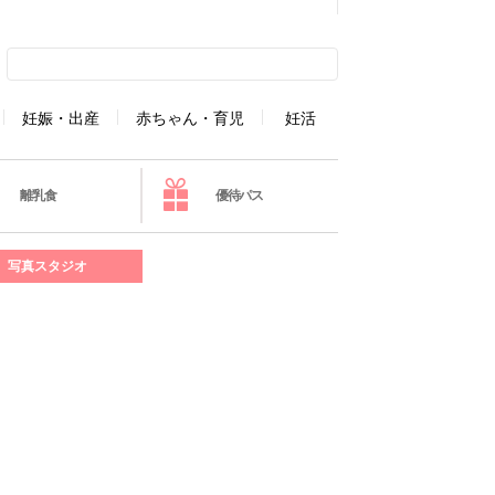
妊娠・出産
赤ちゃん・育児
妊活
離乳食
優待パス
写真スタジオ