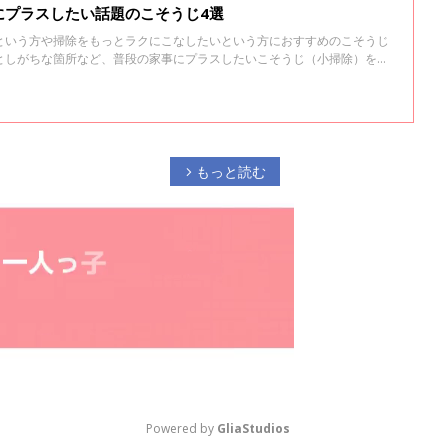
にプラスしたい話題のこそうじ4選
という方や掃除をもっとラクにこなしたいという方におすすめのこそうじ
としがちな箇所など、普段の家事にプラスしたいこそうじ（小掃除）をご
もっと読む
arrow_forward_ios
Powered by 
GliaStudios