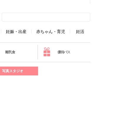
妊娠・出産
赤ちゃん・育児
妊活
離乳食
優待パス
写真スタジオ