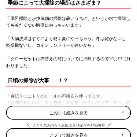
季節によって大掃除の場所はさまざま？
「風呂掃除とか換気扇の掃除は暑いうちに、というか水で掃除し
ても冷たくない時期にやっちゃいます」
「大物洗濯はすぐによく乾く夏にやっちゃう。冬は乾かないし、
乾燥機ないし、コインランドリーが遠いから」
「クローゼットは衣替えの時についでに掃除するので10月中に終
わりました」
日頃の掃除が大事……！？
「台拭きに
ニトリ
のロールの不織布を使ってます。
１週間で新しいのに取り替えますが使った古い方は窓、サン、棚
の上、障子の木枠などその時に『そろそろ汚れてるな』と思うと
このまま続きを見る
ころを拭いてから捨ててます。気になった時に気になる汚れを取
ると大掃除も時間をかけずに済みます」
サクサク読める！お気に入り記事を登録可能
アプリで続きを見る
「普段から大掃除しなくていいようにやってますね。最終的に窓