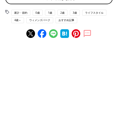
ガラスを拭けば終わります」
家計・節約
0歳
1歳
2歳
3歳
ライフスタイル
「ベランダや窓は雨の日にやれば水撒いても隣や下の洗濯濡らし
4歳～
ウィメンズパーク
おすすめ記事
たってトラブルにならない(マンション)し、湿って汚れ取れやす
い」
「換気扇は3ヶ月に1回くらいかな。ガスコンロは毎晩。ガラスト
ップだから拭くだけ簡単です」
「去年から常に断捨離してます(笑)コロナ禍で家に居る時間が増
えたのでちまちまと」
「日替わり、週替わりで『水廻りウィーク（シンクの日 排水溝
の日 蛇口を光らせる日）』『窓の日』『棚の日』『家電メンテ
ナンスウィーク』などと細々とやっています」
秋から本気を出す！
「昨日はレンジ周り、魚焼きグリルと水道周りをスチームクリー