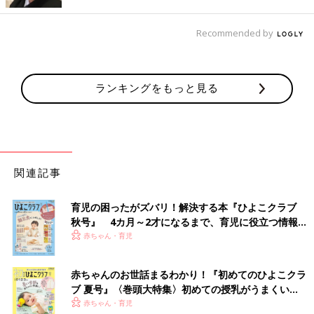
掃除をするようになった、という人も増えたようです。断捨離が
進んでいる、という人も。
Recommended by
寒い中でのお掃除は大変！ 無理しすぎず、納得がいく部分ぐら
いまではお掃除を進めておきたいですね。
（文：ふくだりょうこ）
ランキングをもっと見る
■文中のコメントは『ウィメンズパーク』の投稿を再編集したも
のです。
関連記事
育児の困ったがズバリ！解決する本『ひよこクラブ
秋号』 4カ月～2才になるまで、育児に役立つ情報が
いっぱい！
赤ちゃん・育児
赤ちゃんのお世話まるわかり！『初めてのひよこクラ
ブ 夏号』〈巻頭大特集〉初めての授乳がうまくい
く！ おっぱい・ミルクの基本と夏のトラブル 解決テ
赤ちゃん・育児