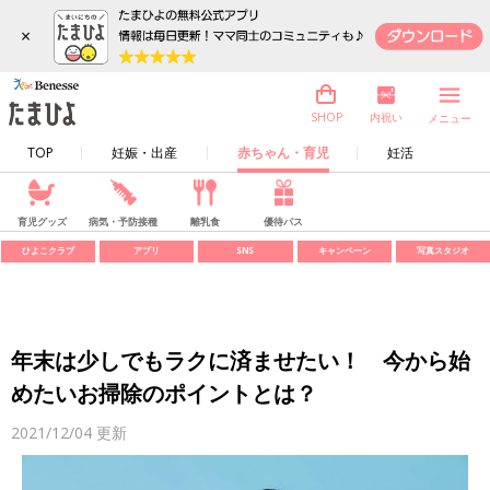
×
内祝い
SHOP
メニュー
TOP
妊娠・出産
赤ちゃん・育児
妊活
育児グッズ
病気・予防接種
離乳食
優待パス
ひよこクラブ
アプリ
SNS
キャンペーン
写真スタジオ
年末は少しでもラクに済ませたい！ 今から始
めたいお掃除のポイントとは？
2021/12/04
更新