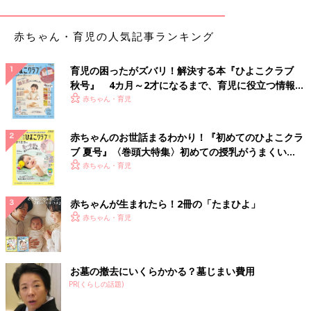
ナーできれいにしました。
ちょっとずつ２ヶ月かけて掃除していきます」
赤ちゃん・育児の人気記事ランキング
「ガスコンロをどけてその下のシート交換、換気扇のフィルター
やファン、風呂のエプロンの内側、玄関、洗濯機の防水パンを10
育児の困ったがズバリ！解決する本『ひよこクラブ
月から始めました」
秋号』 4カ月～2才になるまで、育児に役立つ情報が
いっぱい！
赤ちゃん・育児
「10月に換気扇と魚焼きグリルを掃除しました」
赤ちゃんのお世話まるわかり！『初めてのひよこクラ
「今年は忙しいのでもういいやー！って思ってたんですが、始め
ブ 夏号』〈巻頭大特集〉初めての授乳がうまくい
ちゃいました。子ども部屋2つ分の掃除と、納戸、バルコニーを
く！ おっぱい・ミルクの基本と夏のトラブル 解決テ
赤ちゃん・育児
終わらせてあります。キッチンは手を付けたいけど一番労力がか
ク
かるので…頑張れる気持ちになったらやります」
赤ちゃんが生まれたら！2冊の「たまひよ」
大掃除前に！スキマ時間にプラスしたい
赤ちゃん・育児
話題のこそうじ4選
年末の大掃除をする時間が無いという方や掃除
をもっとラクにこなしたいという方におすすめ
お墓の撤去にいくらかかる？墓じまい費用
のこそうじ（小掃除）。今回は掃除で見落とし
PR(くらしの話題)
がちな箇所など、普段の家事にプラスしたいこ
そうじ（小掃除）をご紹介！
コロナ禍で家にいる時間が増えこともあり、日ごろから少しずつ