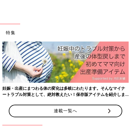
特集
毎日の育児に試行錯誤中の新米ママであり、建築関係の会社員で
あり、赤ちゃん教授の助手。趣味はイラストを描くこと。
妊娠・出産にまつわる体の変化は多岐にわたります。そんなマイナ
ートラブル対策として、絶対教えたい！保存版アイテムを紹介しま
登場人物／助手Bびぼ（パパ）
す。
連載一覧へ