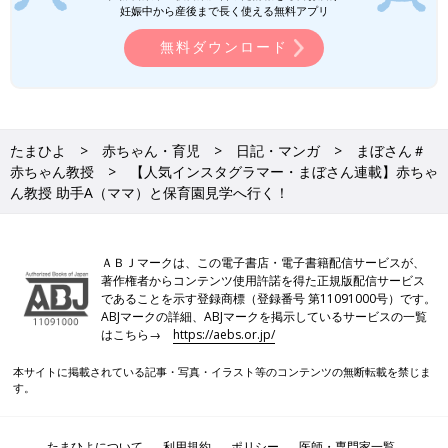
妊娠中から産後まで長く使える無料アプリ
無料ダウンロード
たまひよ
赤ちゃん・育児
日記・マンガ
まぼさん＃
赤ちゃん教授
【人気インスタグラマー・まぼさん連載】赤ちゃ
ん教授 助手A（ママ）と保育園見学へ行く！
ＡＢＪマークは、この電子書店・電子書籍配信サービスが、
著作権者からコンテンツ使用許諾を得た正規版配信サービス
であることを示す登録商標（登録番号 第11091000号）です。
ABJマークの詳細、ABJマークを掲示しているサービスの一覧
はこちら→
https://aebs.or.jp/
本サイトに掲載されている記事・写真・イラスト等のコンテンツの無断転載を禁じま
す。
たまひよについて
利用規約
ポリシー
医師・専門家一覧