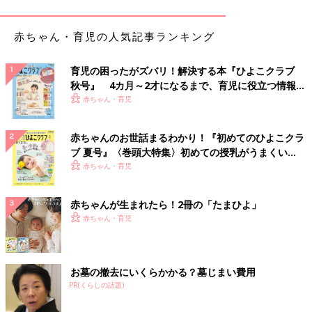
赤ちゃん・育児の人気記事ランキング
育児の困ったがズバリ！解決する本『ひよこクラブ
秋号』 4カ月～2才になるまで、育児に役立つ情報が
いっぱい！
赤ちゃん・育児
赤ちゃんのお世話まるわかり！『初めてのひよこクラ
ブ 夏号』〈巻頭大特集〉初めての授乳がうまくい
※漫画内では大人のマスクを割愛しています
く！ おっぱい・ミルクの基本と夏のトラブル 解決テ
赤ちゃん・育児
ク
赤ちゃんが生まれたら！2冊の「たまひよ」
赤ちゃん・育児
秋冬ベビーウエアの失敗しない選び方
保育園NGウエアは意外と多い？！【専
門家】
気温によってどんなアウターを選べばいいの
お墓の撤去にいくらかかる？墓じまい費用
か、保育園のウエアはどんなものがいいのか、
そして、生地のチクチク問題…。赤ちゃんのウ
PR(くらしの話題)
エアの選び方や着せ方には、秋冬ならではの困
ったことや失敗したことがあるようです。先輩