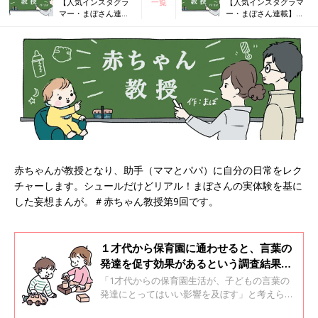
【人気インスタグラ
一覧
【人気インスタグラマ
マー・まぼさん連
ー・まぼさん連載】後
載】いざ！赤ちゃん
追いの結果、できるよ
サミットへ～児童館
うになったこととは？
は最も優れた学びの
場！？
赤ちゃんが教授となり、助手（ママとパパ）に自分の日常をレク
チャーします。シュールだけどリアル！まぼさんの実体験を基に
した妄想まんが。＃赤ちゃん教授第9回です。
１才代から保育園に通わせると、言葉の
発達を促す効果があるという調査結果
が?！【専門家】
「1才代からの保育園生活が、子どもの言葉の
発達にとってはいい影響を及ぼす」と考えられ
る調査結果があります。この4月から子どもを