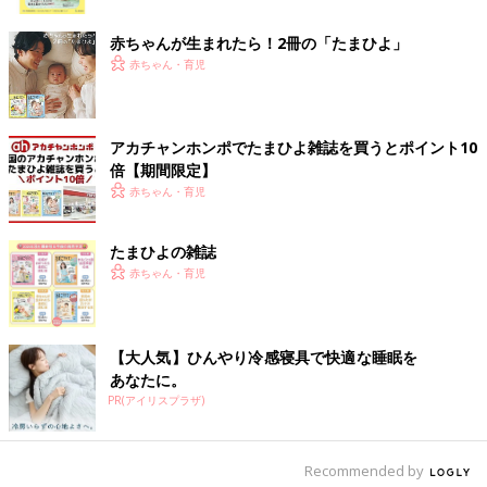
ク
赤ちゃんが生まれたら！2冊の「たまひよ」
赤ちゃん・育児
男の子の赤ちゃんであり、日々さまざまなことを発見する、研究
熱心な教授でもある。好きなものは、絵本と、ジョイントマット
アカチャンホンポでたまひよ雑誌を買うとポイント10
の端。
倍【期間限定】
赤ちゃん・育児
登場人物／助手Aまぼ（ママ）
たまひよの雑誌
赤ちゃん・育児
【大人気】ひんやり冷感寝具で快適な睡眠を
あなたに。
PR(アイリスプラザ)
Recommended by