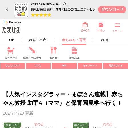
×
内祝い
SHOP
メニュー
TOP
妊娠・出産
赤ちゃん・育児
妊活
育児グッズ
病気・予防接種
離乳食
優待パス
ひよこクラブ
アプリ
SNS
キャンペーン
写真スタジオ
【人気インスタグラマー・まぼさん連載】赤ち
ゃん教授 助手A（ママ）と保育園見学へ行く！
2021/11/29
更新
前の話
次の話