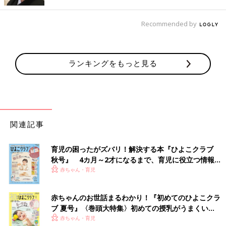
登場人物／赤ちゃん教授（よいたん）
ママ・パパが体験した気になることについて、
保健師の中村真奈美先生にアドバイスをしても
Recommended by
らいました。
ランキングをもっと見る
関連記事
育児の困ったがズバリ！解決する本『ひよこクラブ
秋号』 4カ月～2才になるまで、育児に役立つ情報が
いっぱい！
赤ちゃん・育児
赤ちゃんのお世話まるわかり！『初めてのひよこクラ
ブ 夏号』〈巻頭大特集〉初めての授乳がうまくい
く！ おっぱい・ミルクの基本と夏のトラブル 解決テ
赤ちゃん・育児