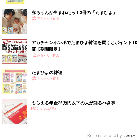
ク
赤ちゃんが生まれたら！2冊の「たまひよ」
赤ちゃん・育児
出典：Instagramアカウント「 cocosanchi」
セリアで販売されている、レトルト絞り&カッター。カッター部
分は調理中に使用することが多いレトルトなどの袋を、簡単に開
アカチャンホンポでたまひよ雑誌を買うとポイント10
けることができるそうです。反対側のお箸のような部分を使う
倍【期間限定】
と、レトルトの中身を最後まで出し切ることができるので、ムダ
赤ちゃん・育児
なく調理に利用できますね。
たまひよの雑誌
かわいいだけじゃない！くま型コースター
赤ちゃん・育児
もらえる年金25万円以下の人が知るべき事
PR(くらしの話題)
Recommended by