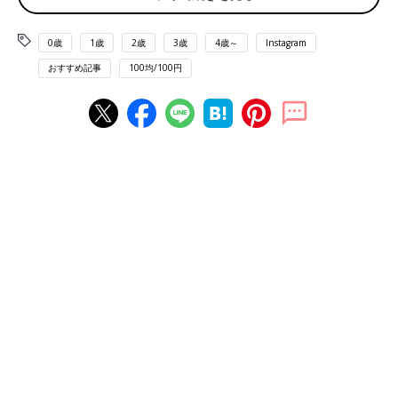
0歳
1歳
2歳
3歳
4歳～
Instagram
おすすめ記事
100均/100円
出典：Instagramアカウント「100kin_mag」
雲型デザインがかわいいこちらは、100kin_magさんがセリアで
発見した包丁研ぎ。包丁を研ぎ石に当てて手前に引くだけで、簡
単に包丁のお手入れができるそうです。マグネットで冷蔵庫など
に貼り付けておくこともできるので、
インテリア
としてもおしゃ
れですね。
すでに完売店舗も！ウォータージャグ