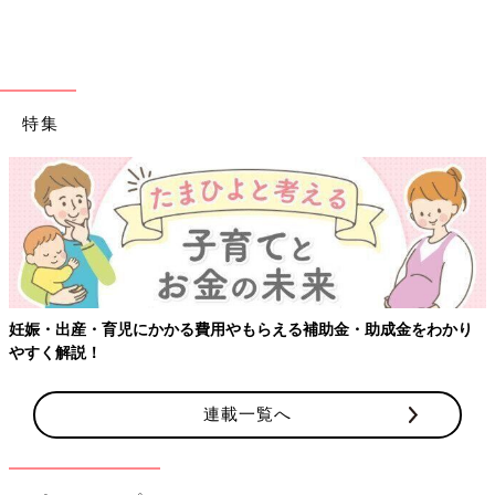
特集
出典：Instagramアカウント「ru_ru.mama」
くま型がかわいいこちらのシリコンコースター、お茶やスープが
入ったコップを置くのはもちろん、反対に向けるとカップカバー
としても使えるそう。しかもくまの手の部分に切り込みが入って
おり、そこにティーバッグを掛けておくこともできるので、ティ
ータイムにもってこいのアイテムなのではないでしょうか？
妊娠・出産・育児にかかる費用やもらえる補助金・助成金をわかり
やすく解説！
セリアに新作登場！激カワで話題のミッ
フィーグッズ5選
大人から小さいお子さんまで人気が高いミッフ
連載一覧へ
ィー。そんな愛らしいミッフィー商品が100円
ショップのセリアで買えちゃうんです！今回は
Instagramで話題になっている、セリアのミッ