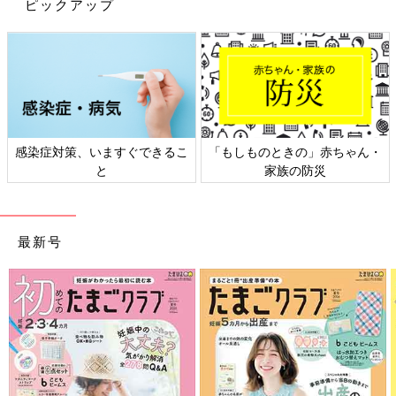
フィーグッズをご紹介します。
ピックアップ
キッチンに置いておくだけでテンションが上がりそうな、おしゃ
れでかわいいキッチングッズばかりだったのではないでしょう
か？面倒に感じてしまいがちな料理も、セリアのキッチングッズ
を使って少しでも楽しいものにできると素敵ですよね。どれも
SNSで話題になっているアイテムばかりですので、ぜひお店でチ
ェックしてみてください。
(文：anyon)
感染症対策、いますぐできるこ
「もしものときの」赤ちゃん・
※記事内容でご紹介している投稿、リンク先は、削除される場合
と
家族の防災
があります。あらかじめご了承ください。
※記事の内容は記載当時の情報であり、現在と異なる場合があり
ます。
※記事内の価格はすべて税込み、2021年11月時点のものです。
最新号