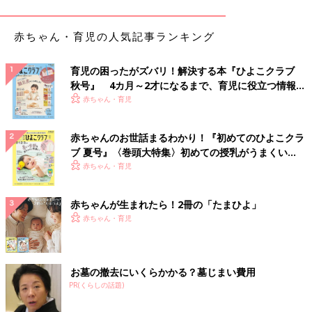
赤ちゃん・育児の人気記事ランキング
育児の困ったがズバリ！解決する本『ひよこクラブ
秋号』 4カ月～2才になるまで、育児に役立つ情報が
いっぱい！
赤ちゃん・育児
赤ちゃんのお世話まるわかり！『初めてのひよこクラ
ブ 夏号』〈巻頭大特集〉初めての授乳がうまくい
く！ おっぱい・ミルクの基本と夏のトラブル 解決テ
赤ちゃん・育児
ク
赤ちゃんが生まれたら！2冊の「たまひよ」
赤ちゃん・育児
出典：Instagramアカウント「 minade_life」
お墓の撤去にいくらかかる？墓じまい費用
みなでさんが探し続けてやっとゲットされたという、セリアのウ
PR(くらしの話題)
ォータージャグ。容量は1.75Lと大きすぎないサイズ感で、冷蔵