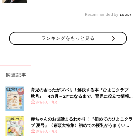
庫にも入れられるそうですよ。コックを曲げるだけで中身が出て
くるので、子どもでも扱いやすいかもしれませんね。
Recommended by
2WAYで使える！レトルト絞り&カッター
ランキングをもっと見る
関連記事
育児の困ったがズバリ！解決する本『ひよこクラブ
秋号』 4カ月～2才になるまで、育児に役立つ情報が
いっぱい！
赤ちゃん・育児
赤ちゃんのお世話まるわかり！『初めてのひよこクラ
ブ 夏号』〈巻頭大特集〉初めての授乳がうまくい
く！ おっぱい・ミルクの基本と夏のトラブル 解決テ
赤ちゃん・育児