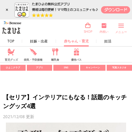
×
内祝い
SHOP
メニュー
TOP
妊娠・出産
赤ちゃん・育児
妊活
育児グッズ
病気・予防接種
離乳食
優待パス
ひよこクラブ
アプリ
SNS
キャンペーン
写真スタジオ
【セリア】インテリアにもなる！話題のキッチ
ングッズ4選
2021/12/08
更新