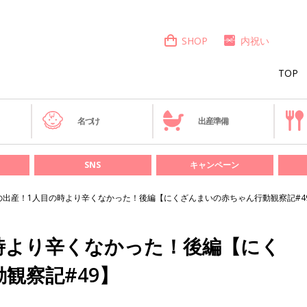
SHOP
内祝い
TOP
き
名づけ
出産準備
SNS
キャンペーン
の出産！1人目の時より辛くなかった！後編【にくざんまいの赤ちゃん行動観察記#4
時より辛くなかった！後編【にく
観察記#49】