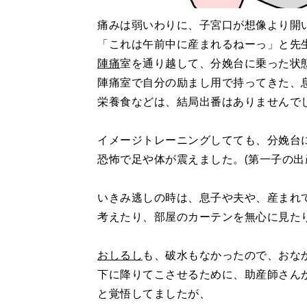
痛みは弱いわりに、子宮口が想像より開
「これは午前中に産まれるねーっ」と先
陣痛
室を通り越して、分娩台に乗った状
陣痛室で自分の励まし用で持ってきた、
栄養食などは、結局出番はありませんで
イメージトレーニングしてても、分娩台
恐怖で足や体が震えました。(第一子の出
いきみ逃しの時は、息子や夫や、産まれ
考えたり、部屋のカーテンを無心に見た
おしるし
も、破水もなかったので、おな
下に降りてこさせるために、助産師さん
と覚悟してましたが、