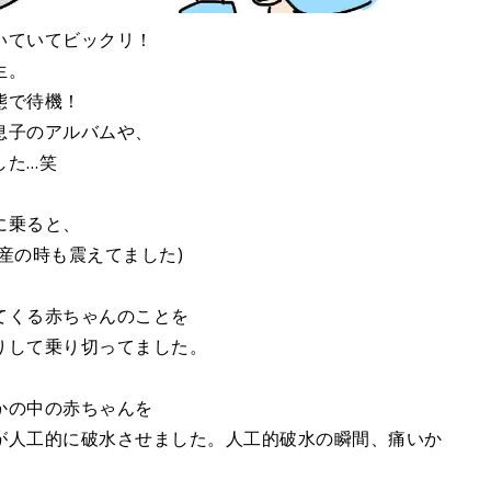
いていてビックリ！
生。
態で待機！
息子のアルバムや、
した…笑
に乗ると、
産の時も震えてました)
てくる赤ちゃんのことを
りして乗り切ってました。
かの中の赤ちゃんを
が人工的に破水させました。人工的破水の瞬間、痛いか