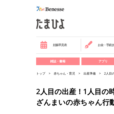
妊娠早見表
お金・手続
雑誌・書籍
アプリ
トップ
赤ちゃん・育児
出産準備
2人目
2人目の出産！1人目の
ざんまいの赤ちゃん行動