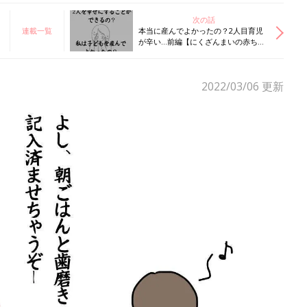
次の話
連載一覧
本当に産んでよかったの？2人目育児
が辛い…前編【にくざんまいの赤ちゃ
ん行動観察記#55】
2022/03/06
更新