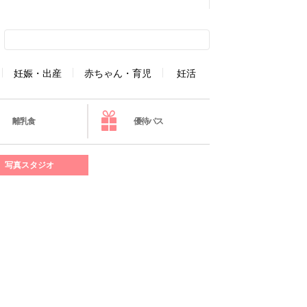
妊娠・出産
赤ちゃん・育児
妊活
離乳食
優待パス
写真スタジオ