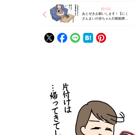
前の話
あとぜきお願いします！【にく
ざんまいの赤ちゃん行動観察記
#53】