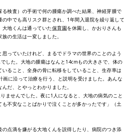
採る検査）の手術で何の腫瘍か調べた結果、神経芽腫で
腫の中でも高リスク群とされ、1年間入退院を繰り返して
。大地くんは通っていた
保育園
を休園し、かおりさんも
家族の生活は一変しました。
と思っていたけれど、まるでドラマの世界のことのよう
でした。大地の腫瘍はなんと14cmもの大きさで、体の
ていること、全身の骨に転移をしていること、生存率は
療計画に沿って治療を行う、と説明を受けました。あんな
なんだ、とやっとわかりました。
通りませんでした。夜に1人になると、大地の病気のこと
ても不安なことばかりで泣くことが多かったです」（土
後の点滴を嫌がる大地くんを説得したり、病院のつき添