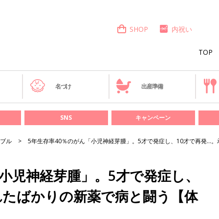
SHOP
内祝い
TOP
き
名づけ
出産準備
SNS
キャンペーン
ブル
5年生存率40％のがん「小児神経芽腫」。5才で発症し、10才で再発…
「小児神経芽腫」。5才で発症し、
れたばかりの新薬で病と闘う【体