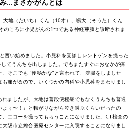
み…まさかがんとは
M
u
t
、大地（だいち）くん（10才）、颯大（そうた）くん
e
5才のころに小児がんの1つである神経芽腫と診断されま
痛いと言い始めました。小児科を受診しレントゲンを撮った
をしてうんちを出しました。でもまたすぐにおなかが痛
。そこでも “便秘かな”と言われて、浣腸をしました
度も痛がるので、いくつかの内科や小児科をまわりまし
われましたが、大地は普段便秘症でもなくうんちも普通
いよぅ〜！』と転がりながら泣き叫ぶくらいだったの
て、エコーを撮ってもらうことになりました。CT検査の
に大阪市立総合医療センターに入院することになりまし