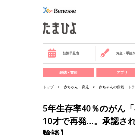
妊娠早見表
お金・手続
雑誌・書籍
アプリ
トップ
赤ちゃん・育児
赤ちゃんの病気・トラ
5年生存率40％のがん
10才で再発…。承認さ
験談】