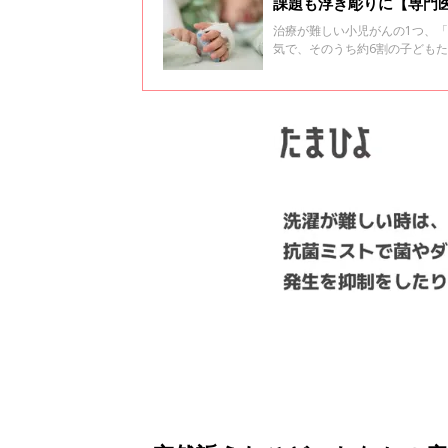
課題も浮き彫りに【専門
治療が難しい小児がんの1つ、「
気で、そのうち約6割の子ども
生存できるのは40%程度とされ
GD2（ジーディーツー）抗体」
を行った大阪市立総合医療セン