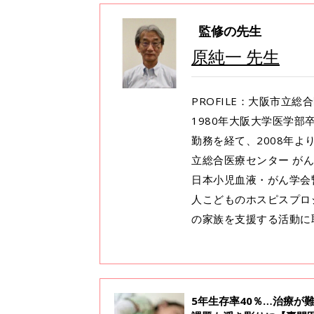
監修の先生
原純一 先生
PROFILE：大阪市立
1980年大阪大学医学
勤務を経て、2008年よ
立総合医療センター が
日本小児血液・がん学会
人こどものホスピスプロ
の家族を支援する活動に
5年生存率40％…治療が