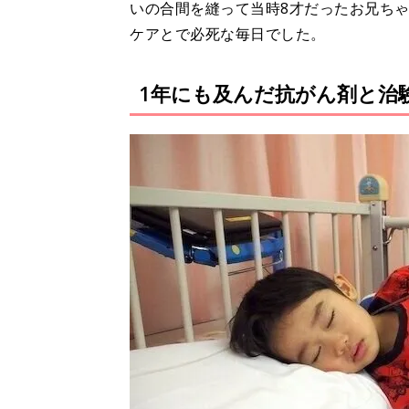
いの合間を縫って当時8才だったお兄ち
ケアとで必死な毎日でした。
1年にも及んだ抗がん剤と治