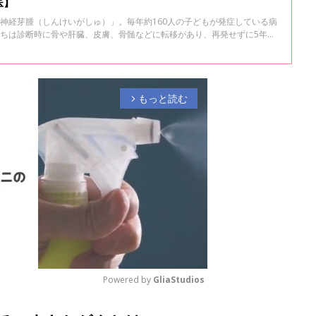
医】
神経芽腫（しんけいがしゅ）」。毎年約160人の子どもが発症している病
たちは診断時に骨や肝臓、皮膚、骨髄などに転移があり、再発せずに5年間
ています。2021年9月末に、神経芽腫の再発を抑える新しい薬「抗
が国内で初めて承認され、実用化されました。2013年からこの薬の治験
ターの副院長 原純一先生に、神経芽腫と新薬について話を聞きました。
もっと読む
arrow_forward_ios
Powered by 
GliaStudios