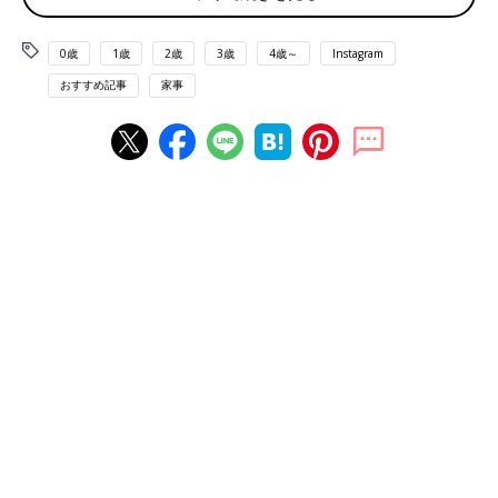
0歳
1歳
2歳
3歳
4歳～
Instagram
おすすめ記事
家事
出典：Instagramアカウント「h.t.k_k」
ヒトカケさんがカプセルトイでゲットしたのはレジ袋エコバッ
グ。文具店や薬屋さん、コンビニなどのレジ袋風のエコバッグは
本物のレジ袋のようですね。種類もいろいろあると、すべて欲し
くなってしまいそう！
ミッフィーのエコバッグならいくつあってもいい！