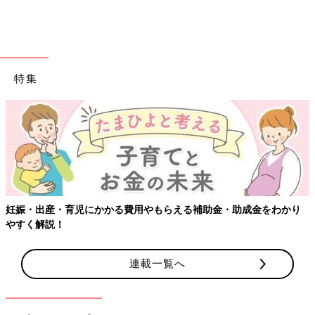
特集
出典：Instagramアカウント「y_0101_e」
y_0101_eはミッキーとミニーのエコバッグをディズニーランド
のカプセルトイでゲット。お友達に頼まれた分と合わせて10回で
2セットコンプリートしたそう。寒い中長い行列に並んだのだと
か。人気なんですね！
妊娠・出産・育児にかかる費用やもらえる補助金・助成金をわかり
やすく解説！
【エコバッグ】秋冬新作ダイソーで見つ
けた！高見えバッグ4選
ダイソーにはリーズナブルで使いやすいエコバ
連載一覧へ
ッグがたくさんありますが、エコバッグとして
も使える秋冬バッグが続々発売されています。
ちょっとしたお買い物にも使える、ダイソーの
高見えバッグをご紹介します。