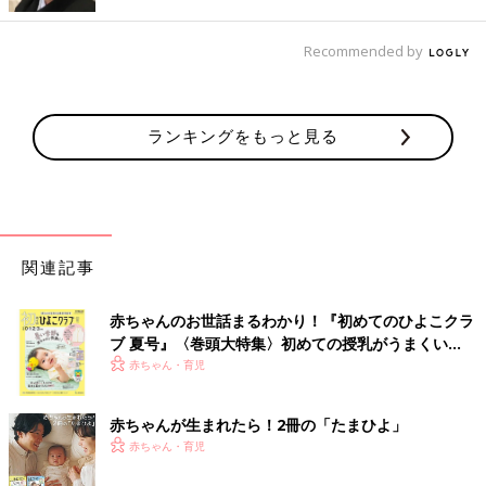
ポーチもゲットしたそう。いろいろ種類があって楽しそうです
ね。
Recommended by
懐かしすぎる！フーセンガムのエコバッグ
ランキングをもっと見る
関連記事
赤ちゃんのお世話まるわかり！『初めてのひよこクラ
ブ 夏号』〈巻頭大特集〉初めての授乳がうまくい
く！ おっぱい・ミルクの基本と夏のトラブル 解決テ
赤ちゃん・育児
ク
赤ちゃんが生まれたら！2冊の「たまひよ」
赤ちゃん・育児