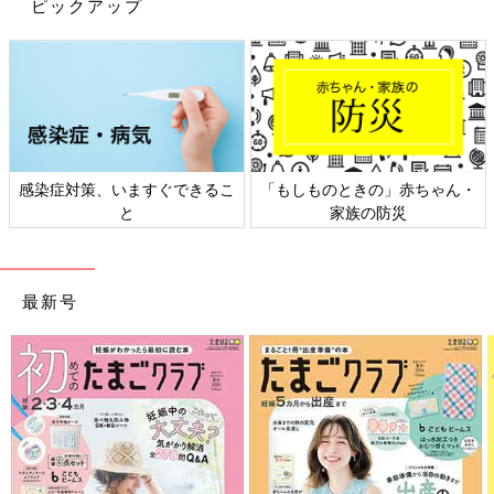
カプセルトイでゲットできるエコバッグをご紹介しました。どれ
ピックアップ
もユニークでかわいいですね。夢中になってしまいそう！
(文：まり)
※記事内容でご紹介している投稿、リンク先は、削除される場合
があります。あらかじめご了承ください。
※記事の内容は記載当時の情報であり、現在と異なる場合があり
ます。
感染症対策、いますぐできるこ
「もしものときの」赤ちゃん・
と
家族の防災
最新号