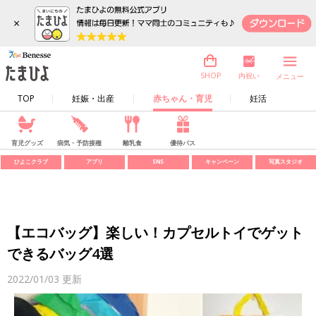
×
内祝い
SHOP
メニュー
TOP
妊娠・出産
赤ちゃん・育児
妊活
育児グッズ
病気・予防接種
離乳食
優待パス
ひよこクラブ
アプリ
SNS
キャンペーン
写真スタジオ
【エコバッグ】楽しい！カプセルトイでゲット
できるバッグ4選
2022/01/03
更新