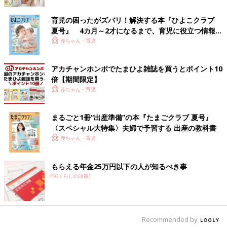
育児の困ったがズバリ！解決する本『ひよこクラブ
夏号』 4カ月～2才になるまで、育児に役立つ情報が
いっぱい！
赤ちゃん・育児
出典：Instagramアカウント「toytoygacha」
toytoygachaさんは持っていたら目立つこと間違いないフーセン
アカチャンホンポでたまひよ雑誌を買うとポイント10
ガムのエコバッグをゲット。オレンジ、コーラ、オレンジ、ヨー
倍【期間限定】
グルト、いちごガムなどのパッケージが懐かしいですね。全種類
赤ちゃん・育児
ゲットしたそうです！うらやましい！
まるごと1冊“出産準備”の本『たまごクラブ 夏号』
ディズニーのエコバッグはディズーンランドのカプ
〈スペシャル大特集〉夫婦で予習する 出産の教科書
セルトイで！
赤ちゃん・育児
もらえる年金25万円以下の人が知るべき事
PR(くらしの話題)
Recommended by