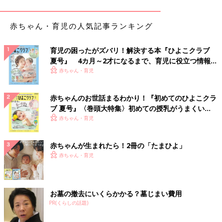
赤ちゃん・育児の人気記事ランキング
育児の困ったがズバリ！解決する本『ひよこクラブ
夏号』 4カ月～2才になるまで、育児に役立つ情報が
いっぱい！
赤ちゃん・育児
赤ちゃんのお世話まるわかり！『初めてのひよこクラ
ブ 夏号』〈巻頭大特集〉初めての授乳がうまくい
く！ おっぱい・ミルクの基本と夏のトラブル 解決テ
赤ちゃん・育児
ク
赤ちゃんが生まれたら！2冊の「たまひよ」
赤ちゃん・育児
出典：Instagramアカウント「miffy.chan424」
お墓の撤去にいくらかかる？墓じまい費用
R-mさんがカプセルトイでゲットしたのはミッフィーのエコバッ
PR(くらしの話題)
グ。同じ種類のものが2回出たそうですが、エコバッグはいくつ
あってもよさそうですね。その他には、巾着やティッシュケース