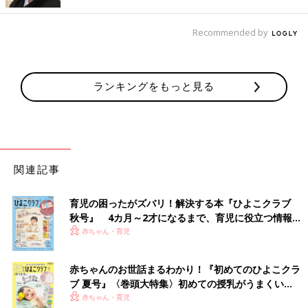
たね。しかも購入方法が『切手』で。今では考えられないですよ
ね」
Recommended by
昭和の思い出の番組
ランキングをもっと見る
「大映テレビよく見ました。松村雄基さんが大好きでした。スク
ールウォーズ、不良少女とよばれて、乳姉妹、ポニーテールは振
り向かない等、再放送も何度も見ました。最近スクールウォーズ
を子どもにも見せたくて、Paraviで見ました。何度見ても滝沢先
生の言葉には泣かされます」
関連記事
「私の昭和は、欽ちゃんブームです。欽ドン、欽どこ、週欽。わ
かる人にはわかるこの週3の番組省略名」
育児の困ったがズバリ！解決する本『ひよこクラブ
秋号』 4カ月～2才になるまで、育児に役立つ情報が
「スター！水着だらけの運動会、ってなタイトルの番組ありまし
いっぱい！
赤ちゃん・育児
たよね。
おっぱいポロリとかいつも新聞に書かれてて、えー？誰のおっぱ
赤ちゃんのお世話まるわかり！『初めてのひよこクラ
いがー!?っていつもハラハラして見てました」
ブ 夏号』〈巻頭大特集〉初めての授乳がうまくい
く！ おっぱい・ミルクの基本と夏のトラブル 解決テ
赤ちゃん・育児
「音楽番組はトップテンとベストテンを見てました。９時には寝