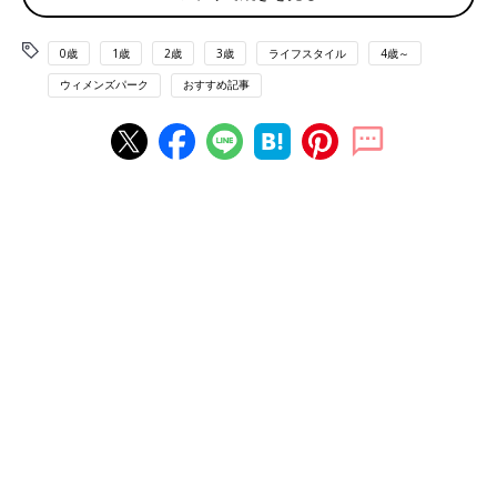
「学校では個人情報ダダ漏れでしたよね。電話連絡網はもちろ
ん、生徒氏名、誕生日、住所電話番号どころか、両親の名前や勤
0歳
1歳
2歳
3歳
ライフスタイル
4歳～
務先まで書かれた名簿が配られたりして。でもクレームになるこ
ウィメンズパーク
おすすめ記事
とも無かったような」
「ブルマー。体操着です。今のハーフパンツ、出始めた頃は中途
半端な丈でみっともないとも思いましたが、これで体育の授業を
受けたかったなぁ」
「改札では、駅員さんが切符を切っていた。カチカチならしなが
ら、次々と切符を切っていたのを思い出します。あと、駅の構内
に掲示板が設置されてて、そこに皆書き込みしてました。電車や
バスでは喫煙可能で、灰皿が備え付けられていた記憶も…」
「雑誌に『文通相手募集』コーナー、ありましたよね。
住所氏名年齢すべてを載せて。雑誌の裏表紙の、運気アップのた
めの、怪しい石？の通販とか。私は星占いの「マイバースデイ」
が大好きでした」
懐かしいブーム