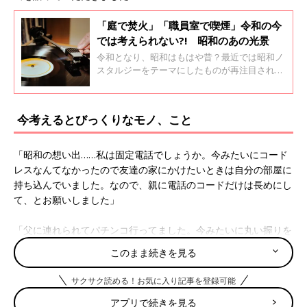
「庭で焚火」「職員室で喫煙」令和の今
では考えられない?! 昭和のあの光景
令和となり、昭和はもはや昔？最近では昭和ノ
スタルジーをテーマにしたものが再注目されて
いるなど、逆に新しいものとしてとらえている
世代もいます。そんな昭和時代のことを振り返
ってみると、今では考えられない、信じられな
今考えるとびっくりなモノ、こと
いことが満載？今回は口コミサイト『ウィメン
ズパーク』のママたちに昭和の思い出について
聞いてみました。
「昭和の想い出……私は固定電話でしょうか。今みたいにコード
レスなんてなかったので友達の家にかけたいときは自分の部屋に
持ち込んでいました。なので、親に電話のコードだけは長めにし
て、とお願いしました」
「父に連れられてパチンコ行ってました。今みたいに丸い握りを
回すタイプじゃなくてレバーを下に下げて離すと玉が出るタイプ
このまま続きを見る
の時代のです。もちろん私は打ちませんが、膝に乗って父がやっ
てるパチンコ見てたのをかすかに覚えてます。今では考えられな
サクサク読める！お気に入り記事を登録可能
いですよね」
アプリで続きを見る