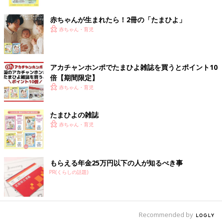
ク
なければいけなかったのでベストテンは見られなくて、隣の部屋
赤ちゃんが生まれたら！2冊の「たまひよ」
から『ガンダーラ、ガンダーラ♪』とゴダイゴの歌が
赤ちゃん・育児
聞こえてきて『私も見たいなぁ～』と、そーっとふすまを開けて
覗いていたら『早く寝なさい！』と母に怒られていました」
「土曜のお昼はＵＦＯ食べながら吉本新喜劇を見る。トシちゃん
アカチャンホンポでたまひよ雑誌を買うとポイント10
ファンの姉と『ただいま放課後』の再放送を毎年のように見てい
倍【期間限定】
た気がする」
赤ちゃん・育児
「テレビでユリ・ゲラーが観客の前でスプーン曲げを披露してい
たまひよの雑誌
たのが衝撃でした。
赤ちゃん・育児
司会者が『テレビの前の方もご一緒に！』と。私も弟と一緒にな
ってやりましたが…」
「夏休みのアニメ劇場で見た『ハイスクール奇面組』とか『つい
もらえる年金25万円以下の人が知るべき事
でにとんちんかん』とか、ギリ昭和かな？あと夏のお昼といえ
PR(くらしの話題)
ば』あなたの知らない世界』。オープニングの吹雪のシーンから
すでに怖かった」
Recommended by
昭和、平成、令和 変わりゆく時代と価