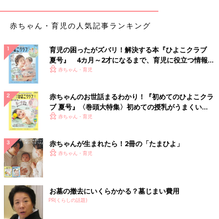
「なめ猫ブーム！横浜銀蝿とか、流行ったあたりにいましたよ
赤ちゃん・育児の人気記事ランキング
ね。中一の時、友達からもらった誕生日プレゼントが、なめ猫の
鏡でした(笑)」
育児の困ったがズバリ！解決する本『ひよこクラブ
夏号』 4カ月～2才になるまで、育児に役立つ情報が
「小学校の時は『口裂け女』と『ノストラダムスの大予言』が怖
いっぱい！
赤ちゃん・育児
かったです」
赤ちゃんのお世話まるわかり！『初めてのひよこクラ
「小学生くらいの頃、こっくりさん系の降霊術が流行りました。
ブ 夏号』〈巻頭大特集〉初めての授乳がうまくい
友達の家で同じようなエンジェルさんというのをやっていたらそ
く！ おっぱい・ミルクの基本と夏のトラブル 解決テ
赤ちゃん・育児
こで飼っていた室内犬が急に虚空に向かって猛烈に吠え始めまし
ク
た。それで、あ、本物のナニカ来てる……と思いました」
赤ちゃんが生まれたら！2冊の「たまひよ」
「クリアタイプの紙が挟める下敷きに好きなアイドルの切り抜き
赤ちゃん・育児
を挟んで使っていました。
アイドル雑誌も今より沢山あって、発売日に買って読む、お気に
入りの写真を切り抜いて挟む、友達に見せる、なんてやってまし
お墓の撤去にいくらかかる？墓じまい費用
た」
PR(くらしの話題)
「小学生の時には『りぼん』の全員プレゼントが毎回大人気でし