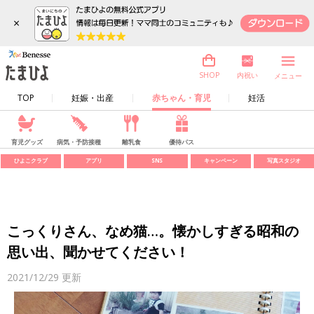
×
内祝い
SHOP
メニュー
TOP
妊娠・出産
赤ちゃん・育児
妊活
育児グッズ
病気・予防接種
離乳食
優待パス
ひよこクラブ
アプリ
SNS
キャンペーン
写真スタジオ
こっくりさん、なめ猫…。懐かしすぎる昭和の
思い出、聞かせてください！
2021/12/29
更新