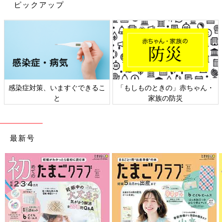
知ることで、不安な気持ちが和らぎ、気持ちを落ち着かせること
ピックアップ
ができると思っています。
また、ある家庭では上に2人のきょうだいがいて、オンライン面
会中もにぎやかすぎてママがオンライン面会に集中できず、赤ち
ゃんの様子もなかなか見られない、ということがありました。で
もそのママは「家族が大騒ぎしている声を赤ちゃんに届けること
で、赤ちゃんに“こういうにぎやかなおうちに帰るんだ”というこ
感染症対策、いますぐできるこ
「もしものときの」赤ちゃん・
とを知ってもらえるのがうれしい」と話していました。考えても
と
家族の防災
みなかったことですが、たしかにそうですよね。赤ちゃんに家族
の様子が伝わるのも、いいことだと思います。
“OSAKA-Nシステム”のこれから
最新号
――今後のオンライン面会システムについて教えてください。
北畠 10月に国内のNICU・GCU（新生児回復室）施設を対象
に、“OSAKA-Nシステム”を半年間無償で貸与するプロジェクトを
立ち上げ、公募を行いました。その結果、神奈川、広島、大阪に
ある３つの施設が採択となりました。このシステムがさらに多く