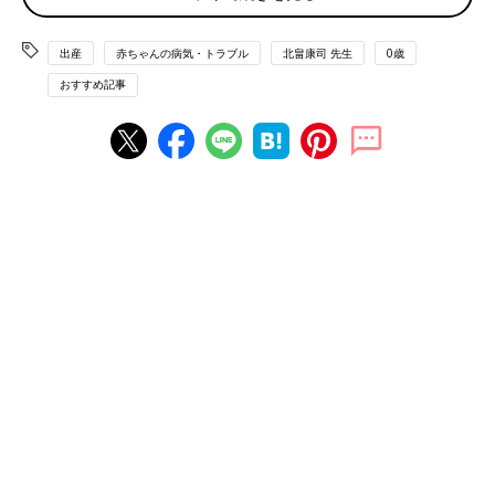
いる赤ちゃんのママは、わずかな時間しかわが
オンライン面会と直接面会を併用して赤ちゃんと家
子に会えない状況が続いています。そんな中、
族をつなぐ
出産
赤ちゃんの病気・トラブル
赤ちゃんと家族をつなぐオンライン面会システ
北畠康司 先生
0歳
ムの開発に取り組んでいるのが、大阪大学医学
おすすめ記事
部附属病院（以下、阪大病院）の総合周産期母
――現在の阪大病院NICUの面会状況を教えてください。
子医療センターです。システム担当の小児科医
北畠康司先生に話を聞きました。前編では、ク
ラウドファンディングでの開発資金集めを成功
北畠先生（以下敬称略） 2021年8月の緊急事態宣言のころは、
させたプロジェクトについて紹介します。
産後入院中のママ以外は完全面会禁止となっていましたが、9月
中旬ごろから現在は、直接面会は午前10時から午後5時まで、1
家族につき1日1回、30分としています。以前阪大病院NICUでは
24時間面会可能な体制を取っていました。新型コロナの感染状況
が落ち着いてきたので、そろそろ24時間面会の再開に踏み切ろう
か、というところにオミクロン株のニュースがあり、まだ再開の
めどは立っていません。
オンライン面会も直接面会と同様に午前10時から午後5時、1日1
回、30分としています。試験運用時は1時間以上の利用も検討し
ましたが、実際に始めてみると30分くらいがちょうどいいようで
す。面会禁止の期間は入院している赤ちゃんのすべての家族がオ
ンライン面会を利用されていました。会いたいときにいつでも会