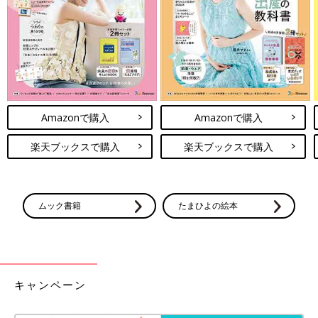
のNICUで利用されることと、面会システムの使い勝手や機能に
ついてフィードバックをもらうことを目的としています。
たとえコロナ禍でないとしても、NICUに入院している赤ちゃん
に毎日面会できることは、都会だけのぜいたくともいえます。地
域によっては県内にNICUが数カ所しかなかったり、片道数時間
かかったりすることはよくあります。そういう地域にこそオンラ
Amazonで購入
Amazonで購入
ン面会システムが必要です。医療のデジタル化は進んでいますか
ら、オンライン診療・オンライン面会は進めていくべきだと考え
楽天ブックスで購入
楽天ブックスで購入
ています。
ただ少し問題なのは、オンライン面会は診療報酬の対象ではない
ことです。一生懸命開発して面会できるようにしても、病院に報
ムック書籍
たまひよの絵本
酬が入るわけではないので…（笑）。だけど、コロナ禍の下では
もちろんのこと、コロナによる面会制限がないときでも赤ちゃん
と家族がつながる時間を作ることはすごく大事ですし、患者さん
の家族はとっても喜んでくれるのでやりがいを感じています。
キャンペーン
――では、赤ちゃんの健康を守りながら、家族との愛着形成をは
かるために、今後の面会方法についてどのように考えています