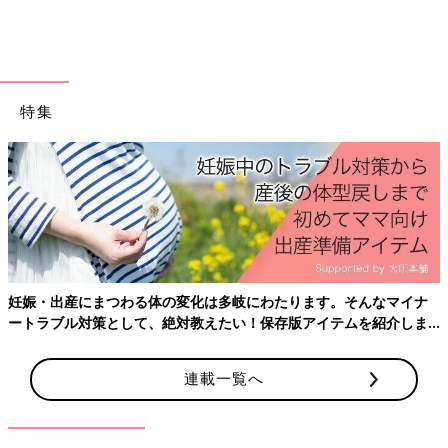
北畠 開始当初はネットワークの不具合などで困ったこともあり
ましたが徐々に慣れてきました。今は大きなストレスや問題もな
く運用できており、よかったと感じています。
特集
また私たち医療従事者は、母子の愛着形成を促すとても大切な新
生児期に、赤ちゃんと家族の面会を制限していることをとても心
苦しく思っています。看護師からも「オンライン面会で家族がつ
ながる時間を作ることができてホッとした」「赤ちゃんを見た家
族からよろこびの言葉をいただくと、やってよかったと思える」
という声が上がっています。
――利用した家族からはどのような声が届いていますか？
妊娠・出産にまつわる体の変化は多岐にわたります。そんなマイナ
ートラブル対策として、絶対教えたい！保存版アイテムを紹介しま
北畠 緊急事態宣言下の完全面会禁止の時期は、ママやパパにと
す。
って、赤ちゃんに会えない、見えないことがすごく不安だったと
思います。オンライン面会ではママやパパは抱っこできません
連載一覧へ
が、代わりに看護師が抱っこし、ミルクをあげて大切にかわいが
っている姿を見ることができ、安心していただけたのではないで
しょうか。自分の赤ちゃんに愛情を注いでくれている人がいると