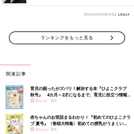
会ができます。
Recommended by
――システムに登録するだけで、手軽にオンライン面会ができる
のですね。
ランキングをもっと見る
北畠 そうです。このシステムの大事なポイントが2つありま
す。1つはセキュリティー。ログイン時には2段階認証にし、安全
性が担保されるようにしました。
もう1つは無理なく続けられること。既存のオンラインミーティ
ングでは、事前に予約時間を決めて、看護師がミーティングURL
を発行する手間が考えられますし、利用する家族が急に時間を変
関連記事
更したいときにもメールなどのやり取りをする必要があります。
その点、“OSAKA-Nシステム”は利用者が直接サーバーに利用した
育児の困ったがズバリ！解決する本『ひよこクラブ
い時間を登録できるので、何回でも面会予定の変更が可能です。
秋号』 4カ月～2才になるまで、育児に役立つ情報が
看護師は、面会の予約時間を見てシステムを赤ちゃんのベッドの
いっぱい！
赤ちゃん・育児
横に移動し、システムに赤ちゃんのIDをスキャンするだけですの
で、スタッフにとっても負担が少なくてすみます。
赤ちゃんのお世話まるわかり！『初めてのひよこクラ
ブ 夏号』〈巻頭大特集〉初めての授乳がうまくい
システム運用開始から5カ月。利用者とスタッフの
く！ おっぱい・ミルクの基本と夏のトラブル 解決テ
赤ちゃん・育児
声は？