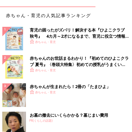
える、と思えるところに安心感があったようです。
――では、現在は直接面会とオンライン面会の両方の面会方法を
赤ちゃん・育児の人気記事ランキング
利用できるのですね。
育児の困ったがズバリ！解決する本『ひよこクラブ
北畠 はい。毎日の直接面会ができるようになってオンライン面
秋号』 4カ月～2才になるまで、育児に役立つ情報が
会は使用されなくなるかな、と思っていたのですが、現在も入院
いっぱい！
赤ちゃん・育児
中のご家族の半数がオンライン面会を利用しています。ママの体
調が悪くて直接来られないときや、上の子が小さいから一緒に来
赤ちゃんのお世話まるわかり！『初めてのひよこクラ
られないとき、パパが仕事で来られないとき、など、オンライン
ブ 夏号』〈巻頭大特集〉初めての授乳がうまくい
面会と直接面会を上手に組み合わせて利用されています。
く！ おっぱい・ミルクの基本と夏のトラブル 解決テ
赤ちゃん・育児
ク
――実際のシステムの利用はどのように行っているんですか？
赤ちゃんが生まれたら！2冊の「たまひよ」
北畠 まず、NICUに赤ちゃんが入床すると、看護師が赤ちゃん
赤ちゃん・育児
に割り当てられたバーコードをスキャンして、システムに登録を
します。するとシステムの説明用紙が発行されるので、お母さ
ん・お父さんはそれをもとにメールアドレスとパスワードを登録
お墓の撤去にいくらかかる？墓じまい費用
します。自宅などでパソコンやタブレット端末のインターネット
PR(くらしの話題)
ブラウザからシステムにログインし、面会予約をするしくみで
す。予約が確定され面会時間になると、赤ちゃんとオンライン面