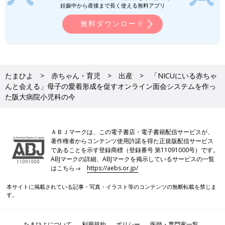
を点滴台に取り付けたもの。機器を点滴台に取り付ける部品は、
システムを開発。クラウドファンディングで資
妊娠中から産後まで長く使える無料アプリ
北畠先生自ら道具屋さんを回って探したのだとか。「手作り感満
金を集め、2021年7月から本格運用がスタート
載ですよね（笑）。でもこれがけっこう使いやすいんです」と北
無料ダウンロード
しました。3才のお姉ちゃん、夫（40才・会社
員）と暮らす田中美穂さん（仮名・38才・会社
畠先生。スタッフや利用者の声に耳を傾けながら、赤ちゃんと家
員）は、新型コロナ第4波のさなかに、阪大病
族の絆（きずな）を守るため、よりよい方法を追求し続けていま
院で第2子となる女の子を出産。オンライン面
す。
会システム利用の第1号となりました。田中さ
んに、コロナ禍の出産の不安や、面会システム
たまひよ
赤ちゃん・育児
出産
「NICUにいる赤ちゃ
※記事の内容は記事執筆当時の情報であり、現在と異なる場合が
利用の感想について話を聞きました。
んと会える」母子の愛着形成を促すオンライン面会システムを作っ
あります。
た阪大病院小児科の今
ＡＢＪマークは、この電子書店・電子書籍配信サービスが、
著作権者からコンテンツ使用許諾を得た正規版配信サービス
であることを示す登録商標（登録番号 第11091000号）です。
ABJマークの詳細、ABJマークを掲示しているサービスの一覧
はこちら→
https://aebs.or.jp/
本サイトに掲載されている記事・写真・イラスト等のコンテンツの無断転載を禁じま
す。
たまひよについて
利用規約
ポリシー
医師・専門家一覧