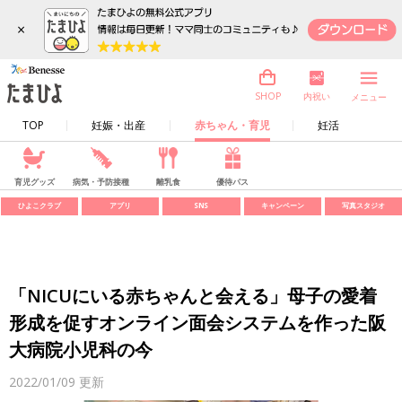
×
内祝い
SHOP
メニュー
TOP
妊娠・出産
赤ちゃん・育児
妊活
育児グッズ
病気・予防接種
離乳食
優待パス
ひよこクラブ
アプリ
SNS
キャンペーン
写真スタジオ
「NICUにいる赤ちゃんと会える」母子の愛着
形成を促すオンライン面会システムを作った阪
大病院小児科の今
2022/01/09
更新