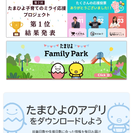
か？
北畠 ‟家族との面会は治療の一環”と考えていますから、やはり
24時間の直接面会は再開しなくてはいけないと思っています。家
族の愛着形成は大事ですが、一方で医療というのは感染対策がす
ごく大事です。阪大病院が面会制限をしている中でNICUだけ24
時間面会をするのも難しい面もあります。病院の方針や世の中の
感染の度合いも見て、バランスを取りながら、直接面会とオンラ
イン面会の両軸を進めていきたいと考えています。
お話・画像提供・監修／北畠康司（きたばたけやすじ）先生
取材・文／早川奈緒子、ひよこクラブ編集部
「34週で早産。赤ちゃんはNICUへ入院
し、面会禁止に」そんな親子の愛情をつ
なぐ一助となったもの
コロナ禍の妊娠・出産はさまざまな制限がされ
ています。とくに新生児集中治療室（以下
NICU）に入院している赤ちゃんは、パパや家族
が退院まで1度も会えないことも。そこで、大
阪大学医学部附属病院（以下阪大病院）のNICU
現在運用している“OSAKA-Nシステム”は、タブレットなどの機器
では、赤ちゃんと家族をつなぐオンライン面会
妊娠日数や生後日数に合った情報を毎日お届け