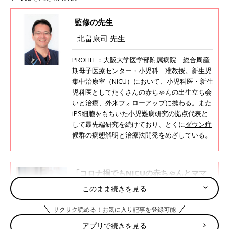
監修の先生
北畠康司 先生
PROFILE：大阪大学医学部附属病院 総合周産
期母子医療センター・小児科 准教授。新生児
集中治療室（NICU）において、小児科医・新生
児科医としてたくさんの赤ちゃんの出生立ち会
いと治療、外来フォローアップに携わる。また
iPS細胞をもちいた小児難病研究の拠点代表と
して最先端研究を続けており、とくに
ダウン症
候群の病態解明と治療法開発をめざしている。
「コロナ禍でもNICUの赤ちゃんとママ
を会わせてあげたい…！」阪大病院小児
このまま続きを見る
科医の挑戦
新型コロナウイルスの感染拡大以降、立ち会い
出産・家族との面会禁止など、赤ちゃんと家族
サクサク読める！お気に入り記事を登録可能
を取り巻く環境は激変しました。とくに出産後
に新生児集中治療室（以下、NICU）に入院して
アプリで続きを見る