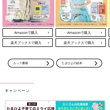
中学受験の目的は、入学後の長く続く人生で、学び続ける礎を築
くことです。自覚をもった子どもは、その後もそれぞれの環境で
たくましく成長できるでしょう。もう20年以上前になりますが、
私も中学受験生でした。当時は気付けませんでしたが、サポート
に徹し、自分の主体性を尊重してくれた親への感謝は尽きませ
ん。
Amazonで購入
Amazonで購入
不合格を含め、自分で決めて自分で結果を受け止めるという経験
は何にも変えがたい財産になったと感じます。
楽天ブックスで購入
楽天ブックスで購入
直前期は悩むことも多いかと思いますが、それぞれのご家庭がお
子さんにとってよい判断をされることを心から願っております」
（お話／八尾直輝さん）
ムック書籍
たまひよの絵本
受験へのラストスパートの時期ですね。親子ともども体調に気を
つけて、乗り切ってほしいと思います。
（取材・文／橋本真理子）
八尾直輝さん
キャンペーン
PROFILE
勉強のやり方を教える塾「プラスティー」を創業、現在は取締
役・塾長として、会社の経営、塾の運営全般に関わっている。共