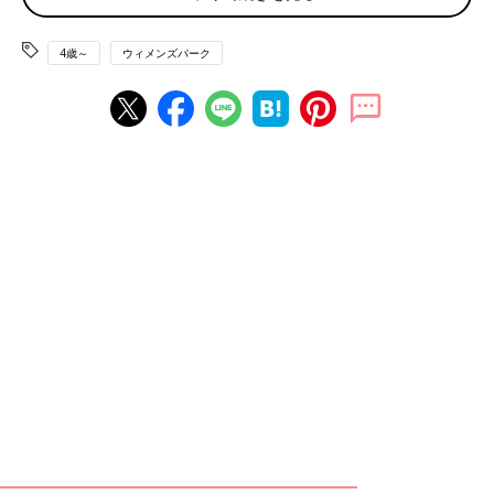
1日目は本命だったので、1日休みました（午前と午後の2校受
験）。2日目は午前休をもらい、朝は受験校まで一緒に行き、帰
りは子ども1人で帰らせました（私はそのまま、1日目の合否を見
4歳～
ウィメンズパーク
に行き、振込手続きして午後から仕事）、3日目も朝、門まで見
送り、私はそのまま遅刻で出勤。そのため、休んだのは1.5日で
す。
1月に学校を休むかですが、我が家は前日のみ休む予定でした
が、クラスでインフルエンザが大流行してしまい、大事をとって
1週間前から休みました。
ちなみに1月の休み中はずっと塾に行かせていて、10時間近く勉
強してると思ってたんですが、最近になって『そんなに1日中集
中できる力は小学生にはないよ。自習室で昼寝したり、のんびり
してたわー』と言われました。一応、第1希望は合格しました
が、衝撃の告白でした」
■ 土日受験もあるので、2日休む予定です
「私はフルタイム勤務で、2日休む予定でした。
うちの地域は１月受験で土日祝も実施するので、実質的に仕事を
休むのは初日と連休明けの２日くらいかなと思っています。正月
明けで忙しい場合は、送ったら出勤し、迎えは夫に任せる準備
も。