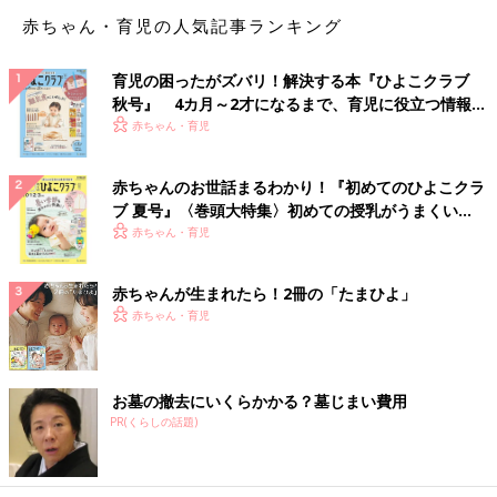
12月以降は、インフルエンザも心配です。受験も大事ですが、思
赤ちゃん・育児の人気記事ランキング
い出作りもしっかりしてほしいので学校最優先と思っていました
が、そんな余裕は難しいですね」
育児の困ったがズバリ！解決する本『ひよこクラブ
秋号』 4カ月～2才になるまで、育児に役立つ情報が
■ 我が家は平常通りでしたが、1週間休むという人も
いっぱい！
赤ちゃん・育児
「我が家はすべて平常通りの生活でしたが、みなんさんそれぞれ
ですよ。3学期は、全く学校に登校しない子もいます。インフル
赤ちゃんのお世話まるわかり！『初めてのひよこクラ
エンザ予防の意味もあるでしょうし、塾で最後の追い込みをする
ブ 夏号』〈巻頭大特集〉初めての授乳がうまくい
ため、という子もいるでしょう。
く！ おっぱい・ミルクの基本と夏のトラブル 解決テ
赤ちゃん・育児
母親も休める人は休んでいます。フリーで仕事をしている方で1
ク
月は全く仕事を受けていないとおっしゃる方も。
我が家は『学校は休みたくない』と言う子どもの意思を尊重した
赤ちゃんが生まれたら！2冊の「たまひよ」
結果、本番10日前くらいにインフルエンザに罹って出席停止とい
赤ちゃん・育児
うことに…。結果的に体調が回復してからの出席停止期間中は家
で受験勉強をしていました。
私自身は、試験当日が偶然、仕事の休日と重なっていたため休む
お墓の撤去にいくらかかる？墓じまい費用
こともなく、直前だからと仕事をセーブすることもなく、普通に
PR(くらしの話題)
出勤していました。
試験当日は、朝は夫が会場まで送ってから出勤し、試験が終わる
時間に私が電車で迎えに行きました。子どもの話では、学校で待