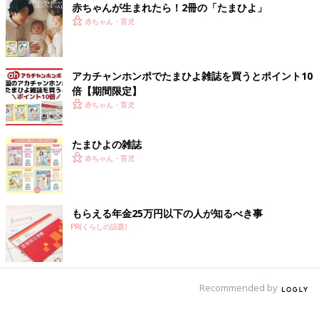
赤ちゃんが生まれたら！2冊の「たまひよ」
小学校を休む判断は親だけでせず、子どもの希望も
赤ちゃん・育児
必ず聞いて
みなさん、計画的ですね。今から準備するためにも、受験直前の
アカチャンホンポでたまひよ雑誌を買うとポイント10
親のフォローのポイントを子どものやる気を引き出す塾・プラス
倍【期間限定】
ティーの塾長八尾直輝さんに伺いました。
赤ちゃん・育児
「親の仕事をどうするか、とても難しいテーマですね。というの
もご家庭の状況、受験のスケジュール、そして職場環境などが絡
たまひよの雑誌
み合い、『最大公約数的な回答』をするのが難しいからです。
赤ちゃん・育児
以下、『状況に応じて各ご家庭でご判断する』ということを前提
に、考えるべきポイントを整理できればと思います。
もらえる年金25万円以下の人が知るべき事
まず考えるべきポイントは、『誰のために休むのか』というとこ
PR(くらしの話題)
ろです。『子どものために決まっているではないか！』という声
が聞こえてきそうですね。でも本当にそれだけでしょうか。
家でつきっきりで見る必要があるとしたら、それまでやってきた
勉強はなんだったのでしょうか。
Recommended by
主体性や自立心が育っていないのであればサポートは必要です
が、子どもは親の知らないところで大きく成長しているもので