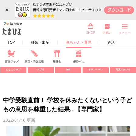
×
内祝い
SHOP
メニュー
TOP
妊娠・出産
赤ちゃん・育児
妊活
育児グッズ
病気・予防接種
離乳食
優待パス
ひよこクラブ
アプリ
SNS
キャンペーン
写真スタジオ
中学受験直前！ 学校を休みたくないという子ど
もの意思を尊重した結果…【専門家】
2022/01/10
更新