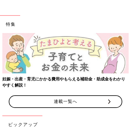
す。『休む理由』が親の不安解消にすり替わっていないか、熟慮
が必要だと感じます。
特集
とはいえ、親のサポートは必要です。サポートは大きく2つに分
けられます。
1つ目は、事務的なサポートです。
当日の移動や、事務手続き等は親のサポートが必須でしょう。特
に首都圏はスケジュールがタイトです。発表された合否に応じ
て、複雑な対応が必要なご家庭も多いでしょう。あらかじめ様々
な結果に応じた対応フローと、出願から入学までの手続きのチェ
ックリストを作成しておきましょう。
妊娠・出産・育児にかかる費用やもらえる補助金・助成金をわかり
特に当日の移動も親が付き添いできるとよいことが多いです。た
やすく解説！
とえ移動に慣れた子どもだとしても、緊張ゆえに思わぬミスが起
こることを想定し、可能な限り大人が現地まで送迎をするのがい
連載一覧へ
いと思います。
2つ目は、精神的なサポートです。
家庭は、子どもが不安を吐き出せる場所になるのが理想です。不
ピックアップ
安は不安以外の形として話題に上がることも多いものです。子ど