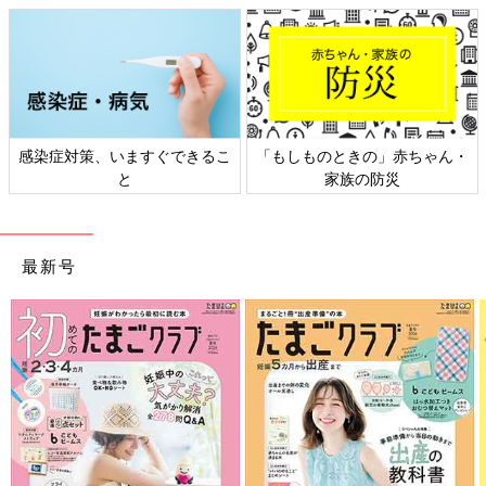
もが話し始めたら、『いつもの3割増』丁寧に聞くとよいでしょ
う。
その上で、精神面のゴールは『子どもが自覚をもって受験に臨む
こと』だということも留意しておきましょう。
自覚をもって受験に臨むためには、入試に関わることを『自分ご
と化』する必要があります。たとえば、学校を休むという判断を
する際は、子どもと話し合い、親子の意見を出し合う機会をつく
感染症対策、いますぐできるこ
「もしものときの」赤ちゃん・
りたいものです。学校を休む・休まないの選択に正解はありませ
と
家族の防災
ん。どう判断するにせよ、子どもがある程度の納得感をもって
『自分で決めたこと』と思えるように対話を重ねることが大人の
責任だと思います。
最新号
子どもの自覚という意味では、『親が仕事などを犠牲にしてい
る』ととってしまうような姿は子どもに見せるべきではありませ
ん。親が『何かを犠牲にしている』ことを子どもは鋭く察知しま
す。そして、それは子どもの自覚を削ぐことに直結します。
仕事の調整等が親の大きな負担になるようであれば、無理してま
で休みをとらないという選択も考えてもいいかもしれません。