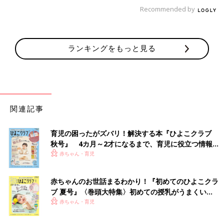
機している保護者のために待機場所があったとのことで、ずっと
Recommended by
待ってらっしゃった方もいるのだと思います」
■ 試験は大人が付き添うものなので受験回数分休むのでは？
ランキングをもっと見る
「試験がある日は誰か大人が付き添うことになるので、保護者1
名は少なくとも休暇を取る必要があるのではと思います。
学校によっては合格発表のあと、指定された2時間くらいの間に
手続きを行うために出向かなければいけない所もあるので、そう
なると付き添い担当と手続き担当の2名が休暇を取る必要が出て
くるかもしれません。そのあたりのスケジュール詳細は受験予定
関連記事
校のホームページに出ていると思います。
私の勤務先では、試験の週にまるまる1週間休暇を取る方が多い
育児の困ったがズバリ！解決する本『ひよこクラブ
です。結果によっては母親がお子さんを慰める傍らで父親が急遽
秋号』 4カ月～2才になるまで、育児に役立つ情報が
追加出願先を探して受験料を振り込んだり、塾に出向いて先生に
いっぱい！
赤ちゃん・育児
相談したりと、かなり大変だったという話も聞きました。
試験前は家庭により温度感がかなり異なると思います。サポート
に徹するためにフルタイム総合職のお仕事を辞めた方もいます。
赤ちゃんのお世話まるわかり！『初めてのひよこクラ
我が家はもともとインフルエンザ対応で1週間前から在宅勤務に
ブ 夏号』〈巻頭大特集〉初めての授乳がうまくい
する予定でしたが、新型コロナウイルスの影響で1月はフル在宅
く！ おっぱい・ミルクの基本と夏のトラブル 解決テ
赤ちゃん・育児
ク
勤務することにしました」