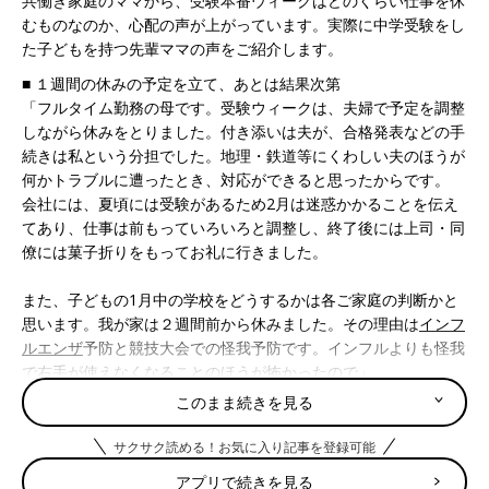
共働き家庭のママから、受験本番ウィークはどのくらい仕事を休
むものなのか、心配の声が上がっています。実際に中学受験をし
た子どもを持つ先輩ママの声をご紹介します。
■ １週間の休みの予定を立て、あとは結果次第
「フルタイム勤務の母です。受験ウィークは、夫婦で予定を調整
しながら休みをとりました。付き添いは夫が、合格発表などの手
続きは私という分担でした。地理・鉄道等にくわしい夫のほうが
何かトラブルに遭ったとき、対応ができると思ったからです。
会社には、夏頃には受験があるため2月は迷惑かかることを伝え
てあり、仕事は前もっていろいろと調整し、終了後には上司・同
僚には菓子折りをもってお礼に行きました。
また、子どもの1月中の学校をどうするかは各ご家庭の判断かと
思います。我が家は２週間前から休みました。その理由は
インフ
ルエンザ
予防と競技大会での怪我予防です。インフルよりも怪我
で右手が使えなくなることのほうが怖かったので」
このまま続きを見る
■ 夫単身赴任中のため、1.5日休んで１人で乗り切りました！
「フルタイム正社員で働いています。当時、夫は海外赴任中だっ
サクサク読める！お気に入り記事を登録可能
たため、1人で乗り切りました。
アプリで続きを見る