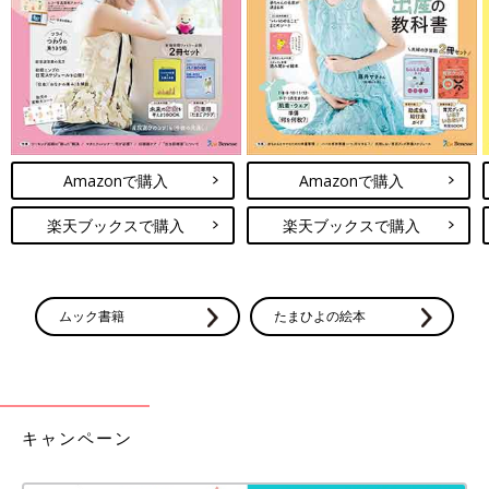
出典：Instagramアカウント「middlecloset.fcb」
ラクする暮らしさんは山崎実業のマグネットディスペンサーを浴
室で使っています。マグネットで、シャンプーやコンディショナ
ーを浮かせて収納できるのは便利そうですね。冷蔵庫や玄関では
無印良品のアルミフック・マグネットタイプなどを使っているの
だとか。
Amazonで購入
Amazonで購入
【収納術】スペース有効活用！100均で
楽天ブックスで購入
楽天ブックスで購入
できる扉裏収納例5選
玄関やキッチン、洗面所などにある扉も、フッ
クや突っ張り棒などを使えばちょっとした収納
スペースとして活用することができます。今回
ムック書籍
たまひよの絵本
は100均のアイテムを使って作れる扉裏収納ア
イデアをご紹介します。ぜひ、取り入れてみて
浴室やキッチン、玄関などで活躍するマグネット収納をご紹介し
くださいね。
ました。もともとマグネットが付いているものや手作りできるも
のなど、アイデア次第でいろいろ収納の幅がひろがりそうです
ね。
キャンペーン
(文：まり)
※記事内容でご紹介している投稿、リンク先は、削除される場合