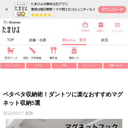
×
内祝い
SHOP
メニュー
TOP
妊娠・出産
赤ちゃん・育児
妊活
育児グッズ
病気・予防接種
離乳食
優待パス
ひよこクラブ
アプリ
SNS
キャンペーン
写真スタジオ
ペタペタ収納術！ダントツに楽なおすすめマグ
ネット収納5選
2022/02/11
更新