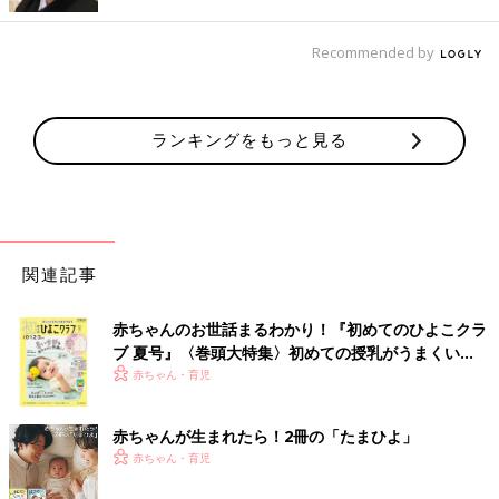
無印良品のフックを使ってベルトなどを収納
Recommended by
ランキングをもっと見る
関連記事
赤ちゃんのお世話まるわかり！『初めてのひよこクラ
ブ 夏号』〈巻頭大特集〉初めての授乳がうまくい
く！ おっぱい・ミルクの基本と夏のトラブル 解決テ
赤ちゃん・育児
ク
赤ちゃんが生まれたら！2冊の「たまひよ」
赤ちゃん・育児