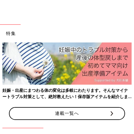
特集
妊娠・出産にまつわる体の変化は多岐にわたります。そんなマイナ
ートラブル対策として、絶対教えたい！保存版アイテムを紹介しま
出典：Instagramアカウント「mizuna.mama.insta」
す。
みずなさんはラップのケースの裏にダイソーの超強力マグネット
を貼り付け、冷蔵庫にペタッとくっつけて収納しています。一度
連載一覧へ
作れば何度でも使え、冷蔵庫に付けられるところがとても便利な
のだとか。使いやすそうですね！