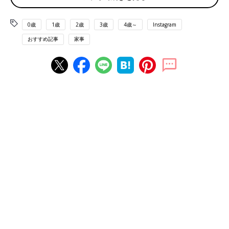
0歳
1歳
2歳
3歳
4歳～
Instagram
おすすめ記事
家事
出典：Instagramアカウント「ryuryu_home」
ryuryuさんはキッチンツールをマグネットフックに吊り下げて収
納しています。頻繁に使うものは吊り下げていると、さっと使え
て便利なのだとか。他のツールとも絡むこともないそう。使いや
すそうですね。
セリアのチューブホルダーとヘアピンホルダーです
っきり