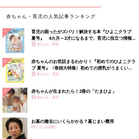
赤ちゃん・育児の人気記事ランキング
育児の困ったがズバリ！解決する本『ひよこクラブ
夏号』 4カ月～2才になるまで、育児に役立つ情報が
いっぱい！
赤ちゃん・育児
赤ちゃんのお世話まるわかり！『初めてのひよこクラ
ブ 夏号』〈巻頭大特集〉初めての授乳がうまくい
く！ おっぱい・ミルクの基本と夏のトラブル 解決テ
赤ちゃん・育児
ク
赤ちゃんが生まれたら！2冊の「たまひよ」
出典：Instagramアカウント「mamiamio」
赤ちゃん・育児
mamiさんはセリアで、マグネットで付けられるチューブホルダ
ーとヘアピンホルダーを購入。ヘアピンホルダーを壁面に取り付
け、そこにチューブホルダーをくっつけているそう。ペタッと付
お墓の撤去にいくらかかる？墓じまい費用
けるだけの収納なので、
歯磨き
粉も片手で簡単にとることができ
PR(くらしの話題)
そうですね。忙しい朝には便利そう！