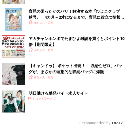
育児の困ったがズバリ！解決する本『ひよこクラブ
出典：Instagramアカウント「tome_ito」
秋号』 4カ月～2才になるまで、育児に役立つ情報が
Tomeさんは
無印
良品のアルミフック マグネットタイプを洗濯機
いっぱい！
赤ちゃん・育児
の横に取り付け、ベルトや布マスク用の洗濯ネットなどを掛けて
います。お風呂に入るときに外すベルトを掛けたり、洗濯が必要
アカチャンホンポでたまひよ雑誌を買うとポイント10
な布マスクをポンと入れたり、すべて動線上にあるので便利そう
倍【期間限定】
ですね！
赤ちゃん・育児
ラップ収納は冷蔵庫に付けるのが使いやすい！
【キャンドゥ】 ポケット出現！ 「収納性ゼロ」バッ
グが、まさかの理想的な収納バッグに爆誕
赤ちゃん・育児
明日働ける単発バイト求人サイト
PR(ショットワークス)
Recommended by