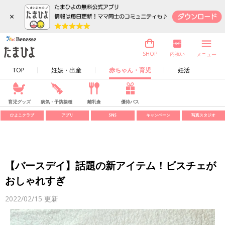
×
内祝い
SHOP
メニュー
TOP
妊娠・出産
赤ちゃん・育児
妊活
育児グッズ
病気・予防接種
離乳食
優待パス
ひよこクラブ
アプリ
SNS
キャンペーン
写真スタジオ
【バースデイ】話題の新アイテム！ビスチェが
おしゃれすぎ
2022/02/15
更新