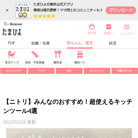
×
内祝い
SHOP
メニュー
TOP
妊娠・出産
赤ちゃん・育児
妊活
育児グッズ
病気・予防接種
離乳食
優待パス
ひよこクラブ
アプリ
SNS
キャンペーン
写真スタジオ
【ニトリ】みんなのおすすめ！超使えるキッチ
ンツール4選
2022/02/26
更新