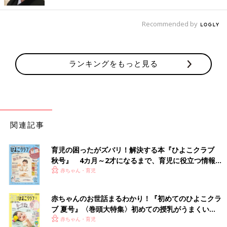
Recommended by
ランキングをもっと見る
関連記事
育児の困ったがズバリ！解決する本『ひよこクラブ
秋号』 4カ月～2才になるまで、育児に役立つ情報が
いっぱい！
赤ちゃん・育児
赤ちゃんのお世話まるわかり！『初めてのひよこクラ
ブ 夏号』〈巻頭大特集〉初めての授乳がうまくい
く！ おっぱい・ミルクの基本と夏のトラブル 解決テ
赤ちゃん・育児
出典：Instagramアカウント「leo_325_」