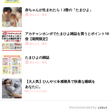
ク
leo_325_さんがニトリで購入したのはバターケース。ずっと欲し
赤ちゃんが生まれたら！2冊の「たまひよ」
かったけれど行く度に品切れで、ようやくゲットできたんだそ
赤ちゃん・育児
う。買ってきたバターを簡単にカットして保存できちゃう優れモ
ノ。一切れが調理時に使いやすい約5gずつなのがうれしいです
ね。
アカチャンホンポでたまひよ雑誌を買うとポイント10
倍【期間限定】
大容量なのがうれしい！たてよこ置けるワンプッシ
赤ちゃん・育児
ュ冷水筒
たまひよの雑誌
赤ちゃん・育児
【大人気】ひんやり冷感寝具で快適な睡眠を
あなたに。
PR(アイリスプラザ)
Recommended by