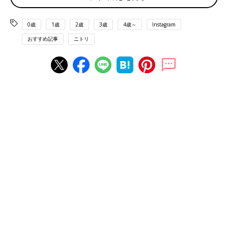
0歳
1歳
2歳
3歳
4歳～
Instagram
おすすめ記事
ニトリ
出典：Instagramアカウント「akko.b.mam」
こちらはニトリのフレッシュキーパー。水切りがセットされてい
るので、しんなりとしてきがちな葉物野菜もこれを使うことで鮮
度が保ててパリッと感が長持ちするそうですよ。Akikoさんは使
用頻度の高い大葉をはじめ、レタスやカイワレなどを入れている
みたい。
くるくる回すのが楽しそう！サラダスピナー