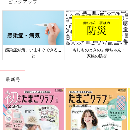
ピックアップ
リ収納の中でも、今回はキッチン収納に焦点を
ニトリで購入できる便利なキッチンツールをご紹介しました。使
しぼりました。
い勝手のいいアイテムを揃えておくと家事負担が軽減したり時短
にもなりますよね。ニトリには他にもいろいろなキッチンツール
がラインナップされているのでぜひチェックしてみてください。
(文：冬白朱)
※記事内容でご紹介している投稿、リンク先は、削除される場合
があります。あらかじめご了承ください。
感染症対策、いますぐできるこ
「もしものときの」赤ちゃん・
※記事の内容は記載当時の情報であり、現在と異なる場合があり
と
家族の防災
ます。
最新号