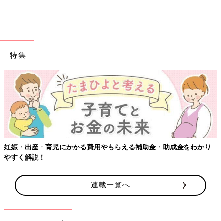
特集
出典：Instagramアカウント「mii.a.y」
美香さんはニトリで水出し用のピッチャーを購入したそうです
よ。家族みんな一年中水出しのお茶を飲むので、大容量で省スペ
ースのピッチャーはとても重宝するみたい。ワンプッシュでお茶
を注げるから動作もスムーズな上、横置きもできるみたい。
妊娠・出産・育児にかかる費用やもらえる補助金・助成金をわかり
やすく解説！
ニトリですっきり！いますぐ真似したい
キッチン収納4選
連載一覧へ
家具からリネン、雑貨まで多種多様な商品展開
をするニトリ。なかでも収納グッズは人気が高
く、Instagramでも「#ニトリ収納」なんてハ
ッシュタグで多くの投稿がヒット。そんなニト