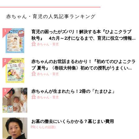
赤ちゃん・育児の人気記事ランキング
育児の困ったがズバリ！解決する本『ひよこクラブ
秋号』 4カ月～2才になるまで、育児に役立つ情報が
いっぱい！
赤ちゃん・育児
赤ちゃんのお世話まるわかり！『初めてのひよこクラ
ブ 夏号』〈巻頭大特集〉初めての授乳がうまくい
く！ おっぱい・ミルクの基本と夏のトラブル 解決テ
赤ちゃん・育児
ク
出典：Instagramアカウント「_penco__life」
赤ちゃんが生まれたら！2冊の「たまひよ」
_penco__lifeさんはニトリで「野菜水切り シャッキリサラダ」を
赤ちゃん・育児
購入したそうです。サラダ用野菜の水切りが簡単にできて
時短
に
もなりとても便利なんだそう。くるくる回すのが楽しいのでお手
伝いにもちょうど良さそうですね。
お墓の撤去にいくらかかる？墓じまい費用
PR(くらしの話題)
押すだけで簡単！カットできちゃうバターケース