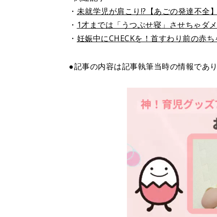
・
未就学児が肩こり!?【あごの発達不全
・
1才までは「うつぶせ寝」させちゃダ
・
妊娠中にCHECKを！首すわり前の赤
●記事の内容は記事執筆当時の情報であ