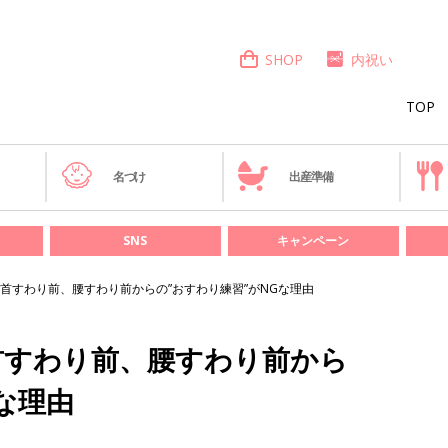
SHOP
内祝い
TOP
き
名づけ
出産準備
SNS
キャンペーン
首すわり前、腰すわり前からの”おすわり練習”がNGな理由
首すわり前、腰すわり前から
な理由