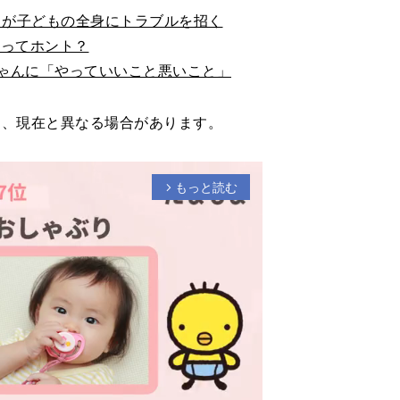
】が子どもの全身にトラブルを招く
メってホント？
ちゃんに「やっていいこと悪いこと」
り、現在と異なる場合があります。
もっと読む
arrow_forward_ios