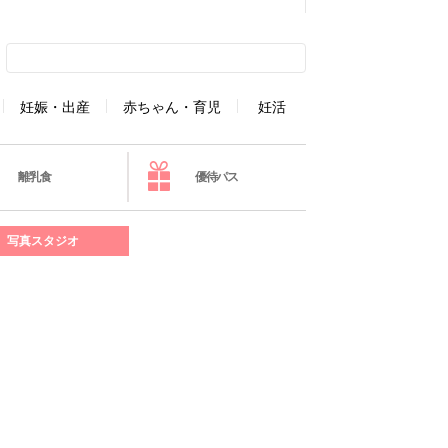
妊娠・出産
赤ちゃん・育児
妊活
離乳食
優待パス
写真スタジオ