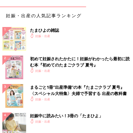
1日に10回以上になることも少なくありません。
授乳
も、生後す
ぐは「泣いたら飲ませる」の繰り返しで頻回。それはまだ、赤ち
妊娠・出産の人気記事ランキング
ゃんに昼夜の区別がないからなんです。でも安心してください。
個人差はありますが、生後1カ月過ぎたころから、赤ちゃんは
徐々に昼夜の区別がついてくるようになってきます。最初は大変
たまひよの雑誌
なことも多いけれど、だんだんとラクになってくることを覚えて
妊娠・出産
おいて。
ママから優しく声をかけられるのが大好き♡
初めて妊娠されたかたに！妊娠がわかったら最初に読
む本『初めてのたまごクラブ 夏号』
赤ちゃんは、新生児のころからママとほかの人の声を聞き分けら
妊娠・出産
れるといわれています。まだ、呼びかけには反応できないけれ
ど、ママに笑顔で優しく声をかけられると安心します。
まるごと1冊“出産準備”の本『たまごクラブ 夏号』
ほかにも、赤ちゃんが好きなことはたくさんあります！
〈スペシャル大特集〉夫婦で予習する 出産の教科書
妊娠・出産
・ママが笑顔でいる
・泣いたら駆けつけてくれる
妊娠中に読みたい！3冊の「たまひよ」
・いっぱい抱っこしてくれる
妊娠・出産
・たくさん話しかけてくれる
・手を握ったりほっぺをツンツンされたり、触ってもらう