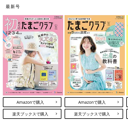
最新号
※この記事は「たまひよONLINE」で過去に公開されたもので
す。
監修／中村真奈美先生
初回公開日 2017/5/25
育児中におススメのアプリ
アプリ「まいにちのたまひよ」
Amazonで購入
Amazonで購入
楽天ブックスで購入
楽天ブックスで購入