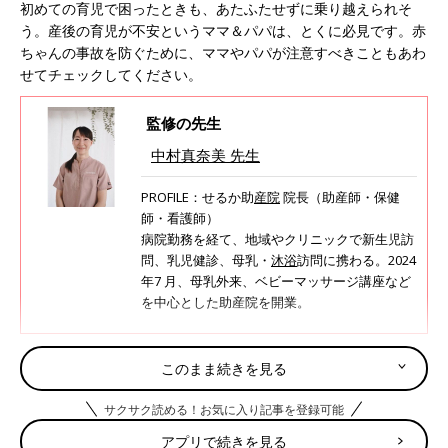
初めての育児で困ったときも、あたふたせずに乗り越えられそ
う。産後の育児が不安というママ＆パパは、とくに必見です。赤
ちゃんの事故を防ぐために、ママやパパが注意すべきこともあわ
せてチェックしてください。
監修の先生
中村真奈美 先生
PROFILE：せるか助
産院
院長（助産師・保健
師・看護師）
病院勤務を経て、地域やクリニックで新生児訪
問、乳児健診、母乳・
沐浴
訪問に携わる。2024
年7 月、母乳外来、ベビーマッサージ講座など
を中心とした助産院を開業。
このまま続きを見る
目次
サクサク読める！お気に入り記事を登録可能
新生児赤ちゃんの心と体、お世話のポイント
アプリで続きを見る