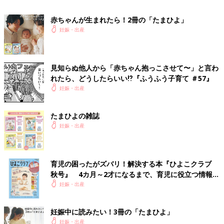
ママやパパはそのたびに、抱っこや授乳などをして、きちんと答
赤ちゃんが生まれたら！2冊の「たまひよ」
えてあげましょう。そのことで、親子の信頼関係がはぐくまれて
妊娠・出産
いきます。
【保健師監修】産後のお世話★新生児期
見知らぬ他人から「赤ちゃん抱っこさせて〜」と言わ
に使える！泣きやませテク8選
れたら、どうしたらいい⁉︎『ふうふう子育て ＃57』
産後のお世話で困ったことランキングで、必ず
妊娠・出産
と言っていいほど上位に入ってくるのが「泣き
やませ」。お産入院中はまわりに助産師さんが
いて、不安なことはすぐに聞けますが、退院し
たまひよの雑誌
てからは育児でわからないことがあっても、す
首すわり前の赤ちゃん‟ここだけは気をつけて”リス
妊娠・出産
ぐに聞ける人がいなくなります。
ト
育児の困ったがズバリ！解決する本『ひよこクラブ
赤ちゃんの事故を防ぐために、ママやパパが注意すべきことをま
秋号』 4カ月～2才になるまで、育児に役立つ情報が
とめました。妊娠中にママとパパと2人で予習して、赤ちゃんの
いっぱい！
妊娠・出産
安全を守りましょう。
☑きちんと首を支える
妊娠中に読みたい！3冊の「たまひよ」
生まれてすぐの赤ちゃんの首は、骨格と筋肉が未発達で、頭がグ
妊娠・出産