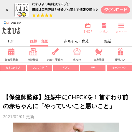
×
内祝い
SHOP
メニュー
TOP
妊娠・出産
赤ちゃん・育児
妊活
妊娠早見表
産院検索
お金・手続き
名づけ
出産準備
優待パス
たまごクラブ
ひよこクラブ
アプリ
SNS
キャンペーン
【保健師監修】妊娠中にCHECKを！首すわり前
の赤ちゃんに「やっていいこと悪いこと」
2021/02/01
更新