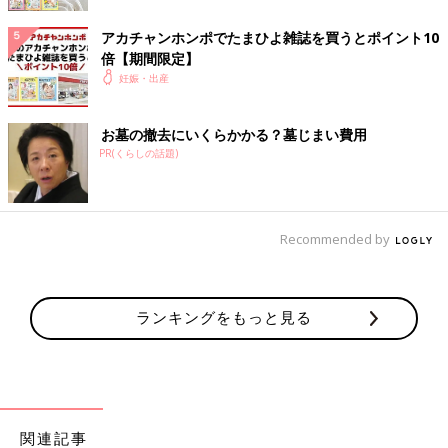
…こんなことが、大好き！
アカチャンホンポでたまひよ雑誌を買うとポイント10
赤ちゃんはとても安心するので、産後の泣きやませにも効果的で
倍【期間限定】
す。
妊娠・出産
反対に、働きかけてもらえないと、赤ちゃんは寂しい気持ちにな
って泣いてしまうことも。パパも一緒に触れあってあげることが
お墓の撤去にいくらかかる？墓じまい費用
大切です。
PR(くらしの話題)
不快なときは泣いて訴えます
赤ちゃんは生まれてすぐから、不快を感じると泣いて訴えます。
Recommended by
たとえば、
・暑すぎたり寒すぎたりする
ランキングをもっと見る
・おむつが汚れている
・おなかがすいている
・おなかが張っている
・痛い
・眠い
・抱っこしてほしい…など。
関連記事