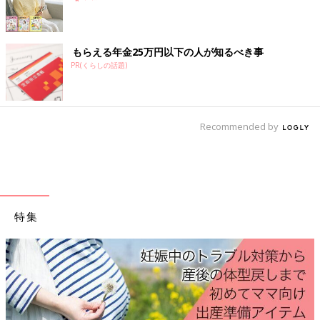
ラグラしています。そのため抱っこするときは、首をしっかり支
えて抱っこすることが大切です。生後3カ月くらいになると、
徐々に首がすわってきます。
もらえる年金25万円以下の人が知るべき事
PR(くらしの話題)
☑急に強く手足を引っ張らない
赤ちゃんの骨はやわらかく、関節が緩いので扱いはていねいに。
急に強く引っ張るのはNGです。股関節はM字型が自然な形。無
理に引っ張ると股関節脱臼の原因になるので注意して。
Recommended by
☑うつぶせのときは目を離さない
うつぶせは生後1カ月ごろから赤ちゃんの発達を促すのにいい遊
びのひとつですが、やわらかい布団などで行ったり、そのまま眠
らせるのは×。窒息につながることがあります。
特集
☑急に強く揺さぶらない
赤ちゃんを強く急激な速度でゆすったり、豪快に振り回すのは絶
対に×！赤ちゃんに重大な障害を及ぼす‟乳幼児揺さぶられ症候
群“の危険につながります。
☑落下してきそうなものを置かない