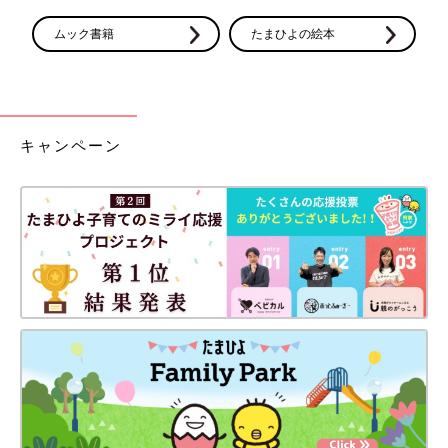
ムック書籍
たまひよの絵本
妊娠日数・生後日数に合わせて専門家のアドバイスを毎日お届
け。同じ出産月のママ同士で情報交換したり、励ましあったりで
きる「ルーム」や、写真だけでは伝わらない”できごと”を簡単に
記録できる「成長きろく」も大人気！
キャンペーン
ダウンロード（無料）
育児中におススメの本
最新! 初めての育児新百科 (ベネッセ・ムック たまひよブッ
クス たまひよ新百科シリーズ)
大人気「新百科シリーズ」の「育児新百科」がリニューアル！
新生児から
3歳
まで、月齢別に毎日の赤ちゃんの成長の様子とマ
マ＆パパができることを徹底紹介。
毎日のお世話を基本からていねいに解説。
新生児期からのお世話も写真でよくわかる！ 月齢別に、体・心