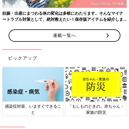
赤ちゃんを寝かせるときは、頭上に落ちてきそうなものがない
か、十分にチェックを。
ベビーベッド
に設置するメリーも、万一
妊娠・出産にまつわる体の変化は多岐にわたります。そんなマイナ
のことを考えて、赤ちゃんの足側に設置しましょう。
ートラブル対策として、絶対教えたい！保存版アイテムを紹介しま
す。
☑ふわふわした物を置かない
首がすわる前の赤ちゃんにとって最も危険なのが窒息です。ぬい
連載一覧へ
ぐるみやポリ袋など、一見危険そうに見えないものでも、赤ちゃ
んには凶器になることが。寝かせるときは、顔まわりに何もない
かチェックしましょう。
ピックアップ
そろそろ首がすわりそう。たて抱きはО
Ｋ？ おんぶは？
生まれたときは体がふにゃふにゃだった赤ちゃ
んも、少しずつ体つきがしっかりして、手足を
バタバタさせたり、首を動かしたりして周囲を
見回すなど、運動発達が進んできます。運動発
達の最初のチェックポイントが“首すわり”。
生まれたばかりの赤ちゃんの体と心について、いかがでしたでし
「首がすわるって、どういうこと？」「首がす
感染症対策、いますぐできるこ
「もしものときの」赤ちゃん・
ょうか。おなかの中にいる赤ちゃんのことを考えながら、パパと
わるとお世話は変わるの？」など、首すわりの
と
家族の防災
2人で妊娠中予習しておけば、産後の育児がスムーズにできるは
疑問・気がかりについて、「ひよこクラブ」の
ずです。ぜひ、今すぐ、何度もチェックして覚えておいてくださ
人気連載「すくすく成長日記」の監修でおなじ
み、小児科医の若江恵利子先生に聞きました。
いね！ （文・たまごクラブ編集部