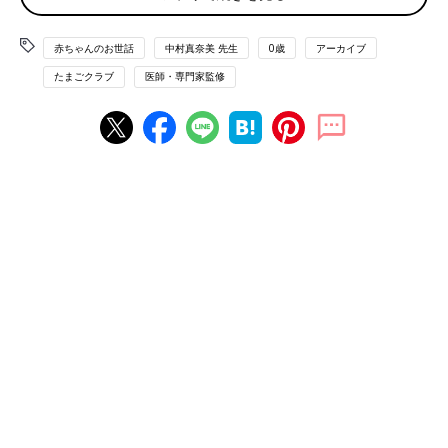
首すわり前の赤ちゃん‟ここだけは気をつけて”リスト
赤ちゃんのお世話
中村真奈美 先生
0歳
アーカイブ
新生児赤ちゃんの心と体、お世話のポイント
たまごクラブ
医師・専門家監修
産後は、体調も戻らないうちから昼夜を問わずのお世話が始ま
り、ママは本当に大変。
「どうして？！」と戸惑うことも多いですが、不安を少しでも減
らすために、新生児赤ちゃんの体と心のメカニズムを知っておき
ましょう。
昼夜の区別がつくまでは「泣いたら飲ませる」でOK
生後すぐの赤ちゃんは、やわらくてふにゃふにゃで、首もぐらぐ
ら。そのため、赤ちゃんの首がしっかりしてくる生後3カ月ごろ
までは、「おっかなびっくり抱っこしていたから、変なところに
力が入ってしまい、肩こりがひどかった」という新米ママやパパ
が多いようです。
また、新生児期はおしっこやうんちの回数が多く、おむつ替えが