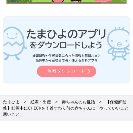
の成長とかかわりかたを掲載。
ワンオペおふろの手順など、ママ・パパの「困った！」を具体的
なテクで解決。
予防接種や乳幼児健診、事故・けがの予防と対策、病気の受診の
目安などもわかりやすく紹介しています。
切り取って使える、「赤ちゃんの月齢別 発育・発達見通し表」
つき。
妊娠日数や生後日数に合った情報を毎日お届け
妊娠中から産後まで長く使える無料アプリ
無料ダウンロード
たまひよ
妊娠・出産
赤ちゃんのお世話
【保健師監
修】妊娠中にCHECKを！首すわり前の赤ちゃんに「やっていいこと
悪いこと」