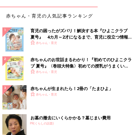
早起き大作戦！
朝、子どもがなかなか起きないので、熱いタオルで顔と足をふ
赤ちゃん・育児の人気記事ランキング
き、口のなかにブドウ糖のかたまり（薬局で売っています）を放
り込みました。足をふいたタオルが再び顔にきたところで、怒り
育児の困ったがズバリ！解決する本『ひよこクラブ
ながら飛び起きていました。
夏号』 4カ月～2才になるまで、育児に役立つ情報が
いっぱい！
赤ちゃん・育児
下着の社会の窓を...
赤ちゃんのお世話まるわかり！『初めてのひよこクラ
夫はトランクス派で、社会の窓はボタン式になっています。いつ
ブ 夏号』〈巻頭大特集〉初めての授乳がうまくい
もはそれをすぐに用がたせるようにはずしっぱなしにしているの
く！ おっぱい・ミルクの基本と夏のトラブル 解決テ
赤ちゃん・育児
ですが、ちょっと仕返ししたいときなどは、そのボタンを閉めて
ク
おきます。相当あせるらしいですよー。イヒヒ！
赤ちゃんが生まれたら！2冊の「たまひよ」
赤ちゃん・育児
「○○は預かった...」犯行声明メール
夫が大事にしているものと､それにダメージを与えそうなものを
お墓の撤去にいくらかかる？墓じまい費用
ケータイで写真に撮ります｡メールの件名に犯行声明と入れて､本
PR(くらしの話題)
文に「○○は預かった｡誠意を持った謝罪がなければ､添付の写真の
ものは無事ではないだろう」と入力して送信します｡私は、夫の