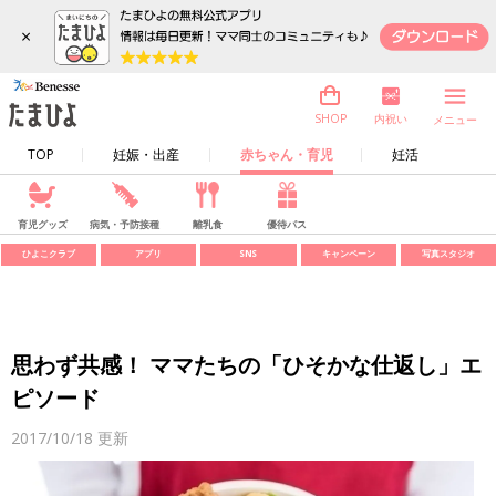
×
内祝い
SHOP
メニュー
TOP
妊娠・出産
赤ちゃん・育児
妊活
育児グッズ
病気・予防接種
離乳食
優待パス
ひよこクラブ
アプリ
SNS
キャンペーン
写真スタジオ
思わず共感！ ママたちの「ひそかな仕返し」エ
ピソード
2017/10/18
更新