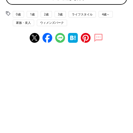
の仕返しなどが並びました。
0歳
1歳
2歳
3歳
ライフスタイル
4歳～
なかには「いろいろやりすぎて覚えていない」というツワモノ
家族・友人
ウィメンズパーク
（笑）や、「お弁当にプチトマトを多めに投入。仕返しのつもり
が、サービスだと思ったと言われた！」なんて、仕返しのつもり
が逆に喜ばれてしまったという珍しいケースも。それでも、みな
さんの仕返しは、全体的にどれもかわいらしいものばかり。"仕
返し"とひと言で言えど、そんななかにも夫や子どもへの愛情を
しっかり感じることができますね。
（調査期間2015/6/25〜2015/6/28、有効回答数3,861名）
じわじわ効く...！ 夫＆子どもへの妻たちの小さな
仕返し
ママという立場を生かして、夫や子どもに仕返しするなら？ や
られたほうも思わず笑ってしまうような技ありの方法ばかりが集
まりました。「おぬし、やるな...」思わずつぶやくこと間違いな
し！