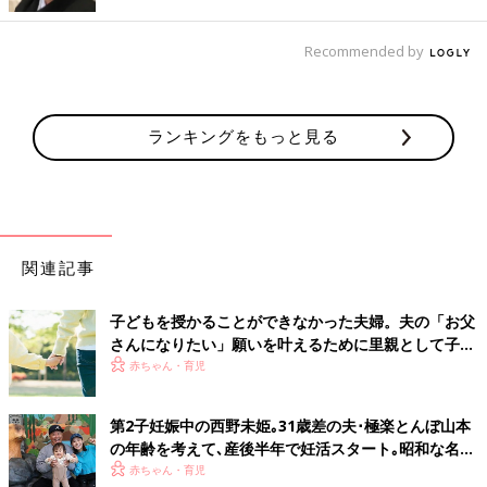
ジャケットと漂白剤の写真を添付してメールしたら、ものすごい
早さで謝ってくれましたよ！
Recommended by
マッサージで復讐！
ランキングをもっと見る
夫が「マッサージして」と言ってくるとき、「私も疲れてるんだ
けど!!」って言っても、「お願いします」と頼まれるので、わざ
と強くマッサージします。痛いと言われたら、「えっ?! 軽くやっ
てるのにー!! ほぐさないとまずいよ！」と言ってもっと強くして
います。
関連記事
究極の奥義！ ママの必殺ワザはやっぱり「食事」
子どもを授かることができなかった夫婦。夫の「お父
家族にもっとも効果的なのは、「食事」に関する仕返しなのかも
さんになりたい」願いを叶えるために里親として子ど
しれません。○○縛り？ 兵糧攻め？ それとも嫌がらせ弁当？
もを育てることに【体験談】
赤ちゃん・育児
ママの本当の力を思い知らせるときが来たようです...。
第2子妊娠中の西野未姫｡31歳差の夫･極楽とんぼ山本
健康的かも?! にがり攻撃
の年齢を考えて､産後半年で妊活スタート｡昭和な名前
を好む夫とは､また名づけでぶつかりそう!?
赤ちゃん・育児