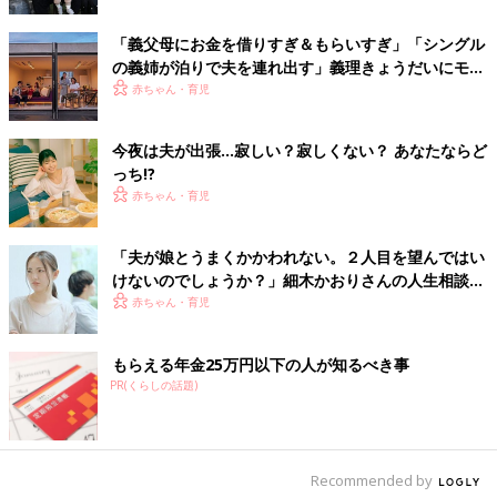
普段からもお料理に入れたりはしていますが、イラっとしたとき
は夫のコーヒーににがりを多めに入れたりします。気がつかずふ
「義父母にお金を借りすぎ＆もらいすぎ」「シングル
つうに飲んで、おなかがゆるくなる...（にがりに弱いみたいで
の義姉が泊りで夫を連れ出す」義理きょうだいにモヤ
す）。ケケケ、ざまーみろ（失礼！）
モヤ…
赤ちゃん・育児
薄毛に効く?! 恐怖料理...
今夜は夫が出張…寂しい？寂しくない？ あなたならど
っち!?
夫は「薄毛になってきたかも」と気にしているので、薄毛によく
赤ちゃん・育児
ないという料理を並べます。気づかずに「おいしい！」と食べて
いる姿を見て、クップップ...と腹の中で笑っています。
「夫が娘とうまくかかわれない。２人目を望んではい
けないのでしょうか？」細木かおりさんの人生相談
タコ星人の来襲！
183回
赤ちゃん・育児
お弁当のおかず入れ2段のうち、1段をタコ星人（ソーセージをタ
コみたいにするもの。足をリアルに8本にしました）で埋め尽く
もらえる年金25万円以下の人が知るべき事
してやりました！ まいったか夫め！
PR(くらしの話題)
娘にも効きます「嫌がらせ弁当」
Recommended by
じつは私も5回くらい仕返し弁当をやったことがあります。はら