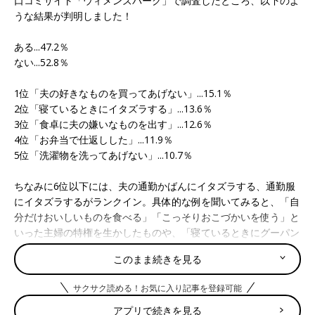
口コミサイト「ウィメンズパーク」で調査したところ、以下のよ
うな結果が判明しました！
ある...47.2％
ない...52.8％
1位「夫の好きなものを買ってあげない」...15.1％
2位「寝ているときにイタズラする」...13.6％
3位「食卓に夫の嫌いなものを出す」...12.6％
4位「お弁当で仕返しした」...11.9％
5位「洗濯物を洗ってあげない」...10.7％
ちなみに6位以下には、夫の通勤かばんにイタズラする、通勤服
にイタズラするがランクイン。具体的な例を聞いてみると、「自
分だけおいしいものを食べる」「こっそりおこづかいを使う」と
いった主婦の特権を生かしたものや、「寝ているときにグーパン
チ！」「夫のタオルや服で掃除する」という相手が気づかないう
このまま続きを見る
ちに陰で実行するもの、「お弁当にノコギリを持った人形のピッ
クを入れた」「おかず入れの部分をすべてブロッコリーにした」
サクサク読める！お気に入り記事を登録可能
など鉄板のお弁当ネタ、そして「洗濯物を裏返したまましまう」
「夫だけに激辛カレーをつくった」といった目に見えるパワー系
アプリで続きを見る