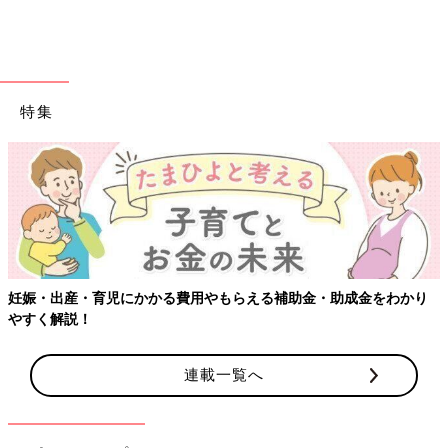
ぺこあおむし弁当だとか、カオナシ弁当（セリフ入り）だと
か...。娘は友だちに「何をやらかしたの～！」と笑われてすごく
恥ずかしかったそうです。
「仕返し」といっても、ママたちの考えるアイデアは、ちゃめっ
特集
けたっぷりの笑えるものが多く、思わず相手を「しょうがない
な、謝ろう」という気にさせるものが多数！ 夫や子どもに腹が
立ったら、やりすぎない程度に参考にしてみてはいかがですか？
【6,107人のリアルな声！】夫婦喧嘩の
頻度は？夫婦円満の秘訣は？
ちょっとしたことで、夫婦喧嘩になってしまっ
たこと、自己嫌悪に陥ったことはありません
か？ほかの夫婦は、喧嘩することはあるの？ど
妊娠・出産・育児にかかる費用やもらえる補助金・助成金をわかり
のくらいの頻度なの？夫婦円満のコツってある
やすく解説！
の？聞いてみたいけど、なかなか聞けない夫婦
※文中のコメントは「ウィメンズパーク」からの引用です。
喧嘩のこと、質問してみました。
※この記事は「ウィメンズパーク」で過去に公開されたもので
す。
連載一覧へ