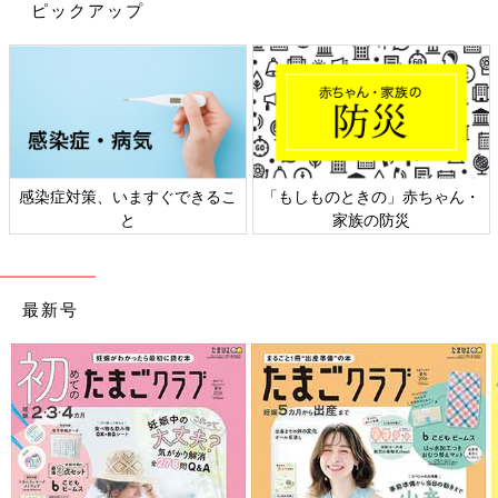
ピックアップ
も日本にも様々な文化があり、まだ自分は何も知らないんだなぁ
ということも思い知らされます。
これから先は、『多様性の時代を積極的に受け入れ、食べ物も含
めた全てのことを、もっと知るようにして、楽しまないといけな
い！』という風に改めて感じました。
『しかし、幼い頃は、大人たちが食べる“からすみ”や“酒盗”とい
った珍味を不気味に感じていた私ですが、今では『これに合うお
感染症対策、いますぐできるこ
「もしものときの」赤ちゃん・
酒は何かしらん？』という具合（笑）。
と
家族の防災
私も、順調に年を取ったということなんでしょうね～と思いつ
つ、お酒の“アテ”（本日は瓶詰の塩ウニ）を手に取った次第で
す。あ～、コロナ禍の家呑みは酒量が増えます…。」
最新号
（お話／鳥居りんこさん）
私もワニやスズメは食べたことがあって、それはさぞかし珍しい
経験かと思っていましたが、まだまだですね。みなさん、いろい
ろな食べ物に出逢っているのですね。世界は広いです。
（取材／文・橋本真理子）