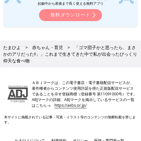
妊娠中から産後まで長く使える無料アプリ
女はいつも、どっかが痛い: がんばらなくてもラクになれる自律
無料ダウンロード
神経整えレッスン
Amazonで見る
楽天ブックスで見る
たまひよ
赤ちゃん・育児
「ゴマ団子かと思ったら、まさ
かのアリだった!!」」これまで生きてきた中で私が出会ったびっくり
仰天な食べ物
あなたの子育てエピソードを大募集！
自分自身のこと、子育てでよかったこと、ママ友との関係、家族
ＡＢＪマークは、この電子書店・電子書籍配信サービスが、
やパートナーに対する感謝や不満など大きな声では言うほどでは
著作権者からコンテンツ使用許諾を得た正規版配信サービス
ないけど、ちょっと誰かに言いたい育児にまつわるさまざなエピ
であることを示す登録商標（登録番号 第11091000号）です。
ソードを募集します。
ABJマークの詳細、ABJマークを掲示しているサービスの一覧
お寄せいただいた声はたまひよの記事として公開される予定です
はこちら→
https://aebs.or.jp/
（すべての投稿が掲載されるわけではございません。予めご了承
本サイトに掲載されている記事・写真・イラスト等のコンテンツの無断転載を禁じま
ください）。
す。
※投稿規約を必ずお読みの上、ご記入ください。
たまひよについて
利用規約
ポリシー
医師・専門家一覧