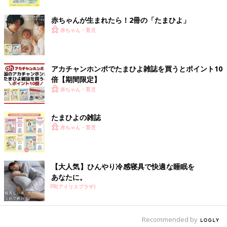
ク
う。
赤ちゃんが生まれたら！2冊の「たまひよ」
この種のもので、私が大喜びで口に入れたものは唯一、インドネ
赤ちゃん・育児
シアのジャコウネココーヒー(コピ・ルアク)だけですかね。ジャ
コウネコという動物の糞から採取したコーヒー豆だそうで、そう
聞くと、一瞬、引き気味になるのですが、その希少性から100g1
アカチャンホンポでたまひよ雑誌を買うとポイント10
万円ほどもする高級生豆。お味は『世界一高いコーヒー』と思っ
倍【期間限定】
て飲むせいか、美味しい。もちろん、糞の臭いなど全くしませ
赤ちゃん・育児
ん。意外とあっさりしていて、フルーティな味わいです。なんで
も、ジャコウネコちゃんが、自ら良いコーヒーの実だけを厳選し
たまひよの雑誌
てお召し上がり。その後、その体内で、ジャコウネコちゃん自身
赤ちゃん・育児
の消化酵素を使ってブレンドしてくれているようなものなんだと
か。
現地では高価すぎて、ちょっとしか飲めなかったので、もし、ま
た飲む機会があればめっちゃ、うれしがるであろう私です。
【大人気】ひんやり冷感寝具で快適な睡眠を
あなたに。
外国であれば、蛇でもカエルでもワニでもカンガルーでもカタツ
PR(アイリスプラザ)
ムリでも、正体不明の虫であっても『なんか怖いけど、面白
い！ 人生いろいろ、人種もいろいろ。国によって食文化もいろ
いろさ！』ということで異国情緒満載なこともすんなり受け入れ
Recommended by