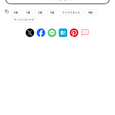
■ コラーゲンたっぷりな鶏の足
「鶏の足を甘く煮たのを食べてました。コラーゲンたっぷりなん
0歳
1歳
2歳
3歳
ライフスタイル
4歳～
ですよ。九州では食べている方は多いのかも。職場の海外お土産
ウィメンズパーク
で、鶏の脚一本がレトルトパウチされたものがやってきたのです
が、『何これ、気持ち悪ーい』のオンパレードの中、私が『なつ
かしい！』と言うと、ドン引きされました」
■ 魚の浮き袋と唇
「魚の浮き袋と唇が、香港の高級レストランで出てきました。
中国の濃いめのお醤油で絶妙に味付けされた美味しいソースに、
コラーゲンたっぷりの浮き袋と唇。プリプリの一皿でした。浮き
袋はさておいて、唇だけを料理できるって、どんな大きな唇を持
った魚なんだと想像するだけで笑えてしまいました」
■ 毛がついてて衝撃…
「フィリピンでバロットというものを食べました。アヒルの孵化
途中の茹で卵です。
それはそれは、ホラーでした。でも、『食べてみろ』と地元の人
たちが引かないので、勇気を振り絞ってほんの一口かじりまし
た。毛が口の中に…（泣）」