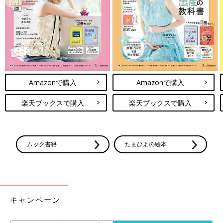
※文中のコメントは口コミサイト「ウィメンズパーク」の投稿を
再編集したものです。
※記事の内容は記事執筆当時の情報であり、現在と異なる場合が
あります。
鳥居りんこさん
Amazonで購入
Amazonで購入
PROFILE
エッセイスト、作家。2003年、学研より『偏差値30からの中学
楽天ブックスで購入
楽天ブックスで購入
受験合格記』でデビュー。実体験に基づいた『中学受験シリー
ズ』が人気。その他、著作として『親の介護をはじめる人へ伝え
ておきたい10のこと』（学研プラス）、『増補改訂版 親の介護
は知らなきゃバカ見ることだらけ』（双葉社）近刊に、『女はい
ムック書籍
たまひよの絵本
つも、どっかが痛い がんばらなくてもラクになれる自律神経整
えレッスン』（小学館）など。執筆・講演活動などを通じて、子
育てや受験、就活、介護、あるいは生き方に悩む女性たちを応援
している。
キャンペーン