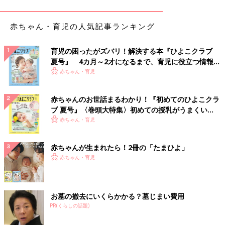
■ なんとなく申し訳なく思ったスズメ
赤ちゃん・育児の人気記事ランキング
「スズメをいただいたことがあります。
あまり食べるところがなくて、何だか申し訳ない気持ちになった
記憶が」
育児の困ったがズバリ！解決する本『ひよこクラブ
夏号』 4カ月～2才になるまで、育児に役立つ情報が
いっぱい！
赤ちゃん・育児
■ かき氷と青ガエルの卵
「横浜の中華街で青ガエルの卵を食べました。かき氷にのってい
て味はよく覚えていませんが、当時、彼氏だった夫がドン引きし
赤ちゃんのお世話まるわかり！『初めてのひよこクラ
ていたのだけはよく覚えています」
ブ 夏号』〈巻頭大特集〉初めての授乳がうまくい
く！ おっぱい・ミルクの基本と夏のトラブル 解決テ
赤ちゃん・育児
■ 口の中に刺さったサソリの素揚げ
ク
「中国へ行ったときに、サソリの素揚げとカエルの唐揚げが、レ
赤ちゃんが生まれたら！2冊の「たまひよ」
ストランで出てきました。サソリが口の中にささって痛かった記
赤ちゃん・育児
憶があります。そして、おいしくはなかったような…。カエルは
ササミみたいでおいしかったです」
■ ゴマ団子かと思ったらアリだった！
お墓の撤去にいくらかかる？墓じまい費用
「アリを食べたことがあります。
PR(くらしの話題)
中国で薬膳料理のフルコースを食べたときのことです。デザート