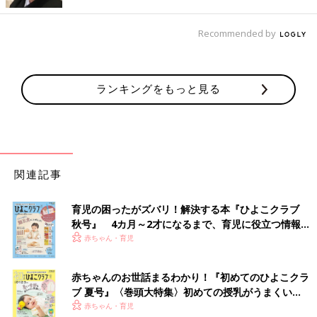
にゴマ団子が出たと思ったら、黒くまぶされてたのはゴマ団子で
なく、アリでした。
Recommended by
食べると、アリの足が口の内側にささって、かすかにチクチクし
ました。甘苦い味でした…」
新たな珍味に出遭うと、まだ知らないことが多いこ
ランキングをもっと見る
とを実感
想定以上にすごいものが集まりました。国内にしぼっても、まだ
まだ知らない食べ物がありそうですね。
「食べることが大好き！」と自負するエッセイストの鳥居りんこ
関連記事
さんにも“奇妙な食べ物”について聞いてみました。
育児の困ったがズバリ！解決する本『ひよこクラブ
「みなさん、なかなかすごい食べ物に遭遇されてますね～。
秋号』 4カ月～2才になるまで、育児に役立つ情報が
私もフィリピンでバロット（あひるの孵化途中の茹で卵）を見せ
いっぱい！
赤ちゃん・育児
られたときは衝撃でしたが、逆にフィリピンの人に、お返しとば
かりに、日本で卵かけご飯をご披露したら気色悪がられた経験が
赤ちゃんのお世話まるわかり！『初めてのひよこクラ
ございます。（聞くところによると、卵を生食する文化は世界広
ブ 夏号』〈巻頭大特集〉初めての授乳がうまくい
しと言え、日本だけだそうです）卵というくくりでは同じはずな
く！ おっぱい・ミルクの基本と夏のトラブル 解決テ
赤ちゃん・育児
んですが、所変われば品変わるということなのでございましょ