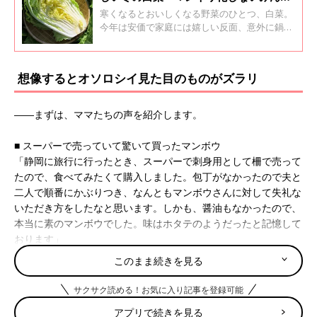
のおすすめレシピ
寒くなるとおいしくなる野菜のひとつ、白菜。
今年は安価で家庭には嬉しい反面、意外に鍋ば
かりになってしまいレパートリーが少ないと悩
むことも。そこで、クチコミサイト「ウィメン
ズパーク」のママたちが紹介している白菜の大
想像するとオソロシイ見た目のものがズラリ
量消費レシピと、料理研究家のほりえさちこさ
んにおいしい白菜レシピを紹介いただきまし
た。
――まずは、ママたちの声を紹介します。
■ スーパーで売っていて驚いて買ったマンボウ
「静岡に旅行に行ったとき、スーパーで刺身用として柵で売って
たので、食べてみたくて購入しました。包丁がなかったので夫と
二人で順番にかぶりつき、なんともマンボウさんに対して失礼な
いただき方をしたなと思います。しかも、醤油もなかったので、
本当に素のマンボウでした。味はホタテのようだったと記憶して
おります」
このまま続きを見る
■ ワニの刺身
「カンガルーとワニの刺し身を食べたことがあります。
サクサク読める！お気に入り記事を登録可能
ワニは鶏のササミに似ていました」
アプリで続きを見る