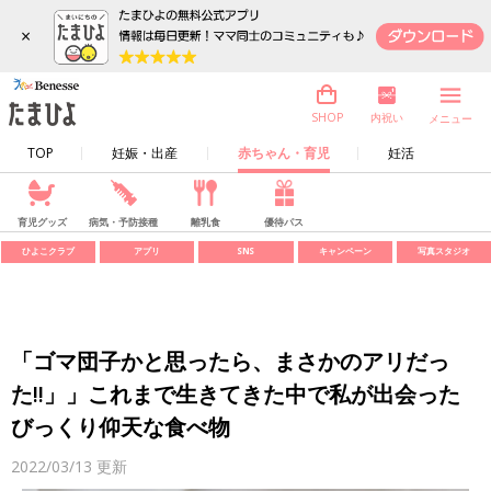
×
内祝い
SHOP
メニュー
TOP
妊娠・出産
赤ちゃん・育児
妊活
育児グッズ
病気・予防接種
離乳食
優待パス
ひよこクラブ
アプリ
SNS
キャンペーン
写真スタジオ
「ゴマ団子かと思ったら、まさかのアリだっ
た!!」」これまで生きてきた中で私が出会った
びっくり仰天な食べ物
2022/03/13
更新