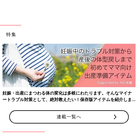
るんですが、国内で見慣れない食べ物に遭遇すると、思っていた
以上に、びっくりします。
例えば、北海道・知床のアザラシ。水族館の生き物のイメージが
あるせいか『クジラ肉に近い』と勧められても、一瞬の躊躇があ
特集
りました（しかも、給食に出ていたクジラ肉の味の記憶自体がす
でに曖昧な私。お若いみなさんに至っては食べたこともないので
は？）。
この他にも、長野のイナゴの佃煮、蜂の幼虫を使った蜂の子、伊
豆諸島の干物であるくさや、うるかという鮎の塩辛、なまこの生
殖巣であるくちこ、シロウオの踊り食いなんていうのも、若かり
し日の私にはインパクト大でございました。
妊娠・出産にまつわる体の変化は多岐にわたります。そんなマイナ
なんだかんだと文句を付けながらも、結局、『あ！意外とイケ
ートラブル対策として、絶対教えたい！保存版アイテムを紹介しま
る!?（喜）』と食べるのですが、食べ物であっても『はじめまし
す。
て』の体験には、それなりの勇気と覚悟が必要。そういう“初
連載一覧へ
物”に出会う度に我ながら、狭い価値観の中で生きているんだな
ぁ…と思わずにはいられません。
『食は文化』そのものですが、食を通して見るだけでも、世界に