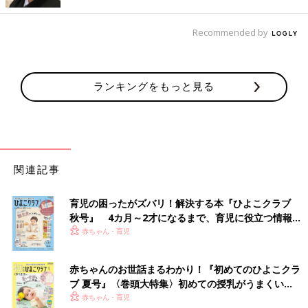
Recommended by
ランキングをもっと見る
出典：Instagramアカウント「tani.kurashi」
お子さんがよく動くようになって、お着替えが大変になってきた
というtani.kurashiさん。GU babyのサマナルパンツは、そんな動
きが出てきたベビーでも履かせやすい形なんだそう。お着替えが
楽になって、ママもとても楽になったそうですよ。シルエット
関連記事
も、細すぎず太すぎずちょうどよく、オムツのラインが目立たな
いところもポイントなのだとか。
育児の困ったがズバリ！解決する本『ひよこクラブ
秋号』 4カ月～2才になるまで、育児に役立つ情報が
プチプラもポイント！新作柄も1,000円以下でゲッ
いっぱい！
赤ちゃん・育児
ト！
赤ちゃんのお世話まるわかり！『初めてのひよこクラ
ブ 夏号』〈巻頭大特集〉初めての授乳がうまくい
く！ おっぱい・ミルクの基本と夏のトラブル 解決テ
赤ちゃん・育児