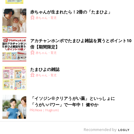
ク
赤ちゃんが生まれたら！2冊の「たまひよ」
赤ちゃん・育児
アカチャンホンポでたまひよ雑誌を買うとポイント10
倍【期間限定】
赤ちゃん・育児
たまひよの雑誌
赤ちゃん・育児
「イソジン®クリアうがい薬」といっしょに
「うがいパワー」で一年中！ 健やか
PR(iNova｜Hugkum)
出典：Instagramアカウント「jasmine___sisters」
GU babyのサマナルパンツは使い勝手が良いだけでなく、プチプ
ラなところも人気の理由のようです。jasmine___sistersさんも、
Recommended by
他のアイテムと一緒にサマナルパンツをゲット！新作柄のギンガ