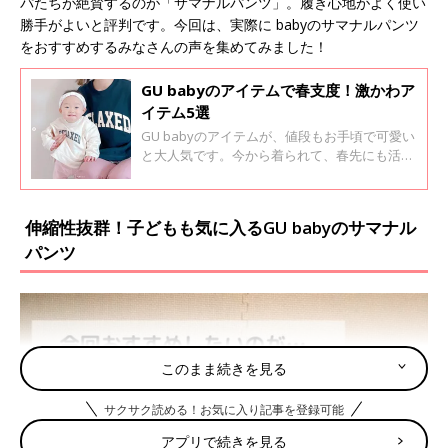
パたちが絶賛するのが「サマナルパンツ」。履き心地がよく使い
勝手がよいと評判です。今回は、実際に babyのサマナルパンツ
をおすすめするみなさんの声を集めてみました！
GU babyのアイテムで春支度！激かわア
イテム5選
GU babyのアイテムが、値段もお手頃で可愛い
と大人気です。今から着られて、春先にも活躍
してくれそうなものばかり！流行を気にせずに
着られるデザインが多いのも、嬉しいポイント
ですね。今回は、そんなGU babyの激かわアイ
伸縮性抜群！子どもも気に入るGU babyのサマナル
テムをご紹介します。
パンツ
このまま続きを見る
サクサク読める！お気に入り記事を登録可能
アプリで続きを見る