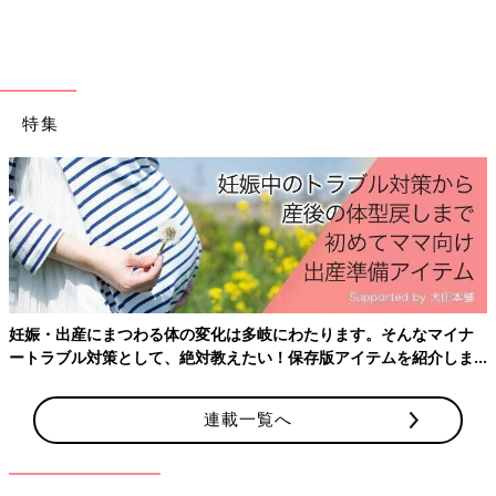
ムチェックは税込1,000円以下だったそうです。
保育園
用や、外
遊び用にたくさん揃えておきたくなりますね。
気軽に履かせられるのが嬉しい！デニム柄でおしゃ
特集
れコーデも◎
妊娠・出産にまつわる体の変化は多岐にわたります。そんなマイナ
ートラブル対策として、絶対教えたい！保存版アイテムを紹介しま
す。
連載一覧へ