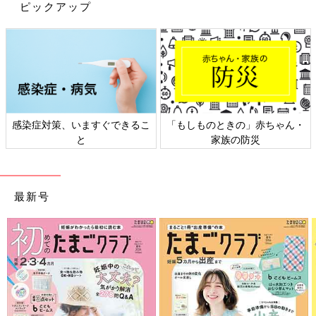
ピックアップ
出典：Instagramアカウント「milkmemo.25」
halukun25さんは、ゆったりと履かせられるデニム柄が欲しく
て、デニム柄のサマナルパンツを購入したそう。本物のデニムの
感染症対策、いますぐできるこ
「もしものときの」赤ちゃん・
ゴワゴワした履き心地が苦手な子でも、このアイテムなら気に入
と
家族の防災
ってくれそうですよね。気軽に履かせられるので着回しコーデに
大活躍しているのだとか。
最新号
GUサマナルパンツはゆったりしたデザインが可愛
い！