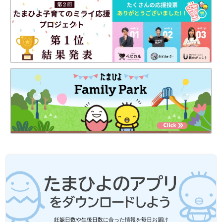
RokuさんもGUのサマナルパンツがお気に入りのようです。普段
はぴったりしたデザインのレギンスを履かせているそうですが、
こちらのアイテムはゆったりしたフォルムでボタっとした感じが
ちょうどよく可愛くて気に入っているそう。デニム柄とボーダー
の組み合わせも可愛くて、お出かけコーデにも使えそうですね！
【GU baby】値下げ品が安すぎて驚き！
おすすめ5選
GU babyの値下げアイテムが安すぎる！と話題
です。なかには500円以下に値下がっているお
洋服もあり、ニヤニヤが止まらなくなりそうで
す。今回は春先でも使える、キュートなおすす
めアイテムをご紹介します。
いかがでしたか？実際にサマナルパンツを使っているママたちか
らは、とにかく使い勝手が良い！とおすすめの声が挙がっていま
した。これからの時期、入園や進級準備にも使えそうですよね。
気になった方は、ぜひお店でチェックしてみてください！
(文・田中いづみ)
※記事内容でご紹介している投稿、リンク先は、削除される場合
があります。あらかじめご了承ください。
※記事の内容は記載当時の情報であり、現在と異なる場合があり
妊娠日数や生後日数に合った情報を毎日お届け