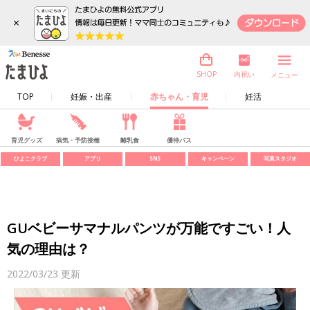
×
内祝い
SHOP
メニュー
TOP
妊娠・出産
赤ちゃん・育児
妊活
育児グッズ
病気・予防接種
離乳食
優待パス
ひよこクラブ
アプリ
SNS
キャンペーン
写真スタジオ
GUベビーサマナルパンツが万能ですごい！人
気の理由は？
2022/03/23
更新