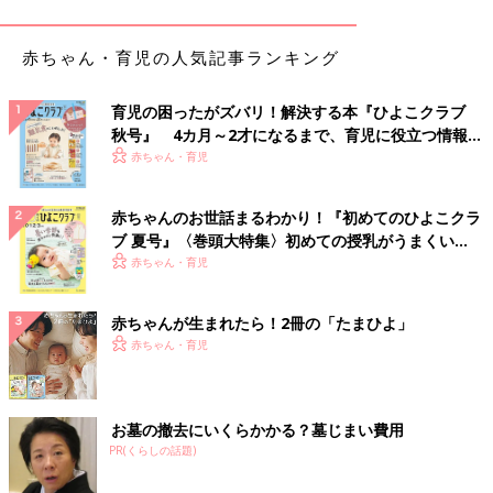
理想のズボン見つけた！ちょうど良いシルエットも
人気
赤ちゃん・育児の人気記事ランキング
育児の困ったがズバリ！解決する本『ひよこクラブ
秋号』 4カ月～2才になるまで、育児に役立つ情報が
いっぱい！
赤ちゃん・育児
赤ちゃんのお世話まるわかり！『初めてのひよこクラ
ブ 夏号』〈巻頭大特集〉初めての授乳がうまくい
く！ おっぱい・ミルクの基本と夏のトラブル 解決テ
赤ちゃん・育児
ク
赤ちゃんが生まれたら！2冊の「たまひよ」
赤ちゃん・育児
お墓の撤去にいくらかかる？墓じまい費用
PR(くらしの話題)