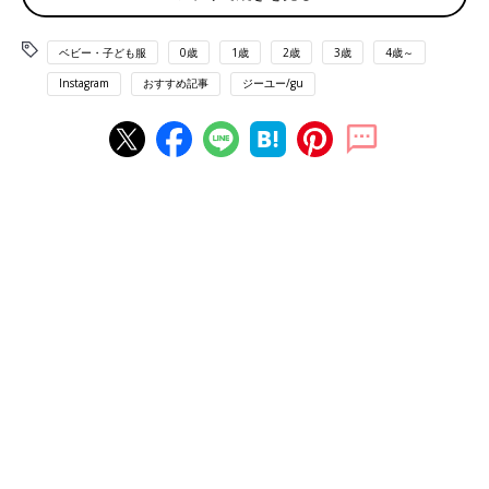
ベビー・子ども服
0歳
1歳
2歳
3歳
4歳～
Instagram
おすすめ記事
ジーユー/gu
出典：Instagramアカウント「yukachi_life2022」
GU babyのサマナルパンツがとてもおすすめだというyukaさん。
伸縮性が抜群で、子どもが自分でも履きやすいところが特にポイ
ントなんだそうです。お子さんも着心地が良いようで、これ以外
のパンツを履いてくれなくなってしまったほどだそう！レギンス
などのピタッとした感じが苦手な子でも履いてくれそうなデザイ
ンですね。