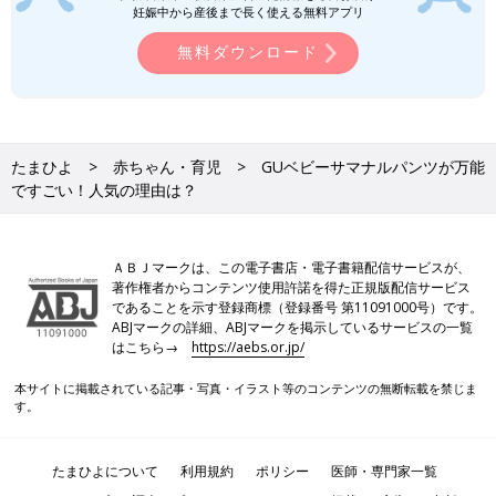
妊娠中から産後まで長く使える無料アプリ
ます。
無料ダウンロード
※記事内の価格はすべて税込み、2022年2月時点のものです。
たまひよ
赤ちゃん・育児
GUベビーサマナルパンツが万能
ですごい！人気の理由は？
ＡＢＪマークは、この電子書店・電子書籍配信サービスが、
著作権者からコンテンツ使用許諾を得た正規版配信サービス
であることを示す登録商標（登録番号 第11091000号）です。
ABJマークの詳細、ABJマークを掲示しているサービスの一覧
はこちら→
https://aebs.or.jp/
本サイトに掲載されている記事・写真・イラスト等のコンテンツの無断転載を禁じま
す。
たまひよについて
利用規約
ポリシー
医師・専門家一覧