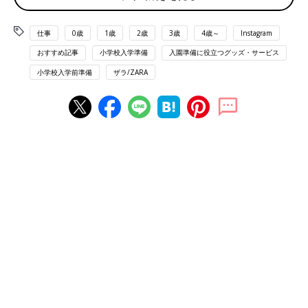
仕事
0歳
1歳
2歳
3歳
4歳～
Instagram
おすすめ記事
小学校入学準備
入園準備に役立つグッズ・サービス
小学校入学前準備
ザラ/ZARA
出典：Instagramアカウント「im_noah_kun」
im_noah_kunさんは、お子さんの入園式用のお洋服が届いたので
着せてみたんだそう。こちらのジャケットとブラウスは、ファミ
リアで購入。首元はネクタイか蝶ネクタイにしようかまだ悩み中