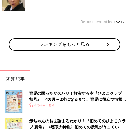
Recommended by
ランキングをもっと見る
出典：Instagramアカウント「emitiger」
EMI Tigerさんは、コントラスト プレーン ワンピースを
ZARA
で
購入。こちらはお気に入りのお出かけ用ワンピースだそうで、卒
関連記事
園や入学式にもおすすめとのこと。大人っぽくて素敵なデザイン
ですよね。ZARAではほかにも、シックで素敵なお洋服がたくさ
育児の困ったがズバリ！解決する本『ひよこクラブ
んあるそうですよ。コレは要チェックですね！
秋号』 4カ月～2才になるまで、育児に役立つ情報が
いっぱい！
赤ちゃん・育児
グレンチェックのショートパンツ（979円）はしま
むらでゲット！
赤ちゃんのお世話まるわかり！『初めてのひよこクラ
ブ 夏号』〈巻頭大特集〉初めての授乳がうまくい