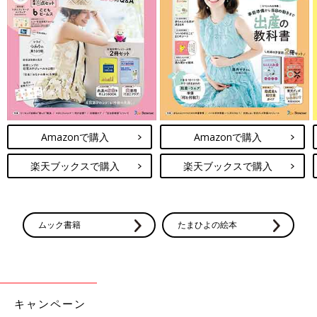
子ども服収納5選
入園・入学など、環境が変わることも多い春。
身の回りの持ち物などの変化もあるこの時期、
いつもの収納を見直してみるのもよいかもしれ
ませんね。インスタグラムの投稿より、上手に
子ども服を収納している例をご紹介します。
キッズ用入園・卒園・入学コーデはいかがでしたか？目を引くよ
うなオシャレなデザインばかりで素敵でしたよね。セレモニーア
イテムは、今後まだまだ展開されていくので、選ぶのが楽しくな
りそう！気になるお洋服がありましたら、ぜひチェックしてみて
Amazonで購入
Amazonで購入
くださいね。
(文・水川ちさ)
楽天ブックスで購入
楽天ブックスで購入
※記事内容でご紹介している投稿、リンク先は、削除される場合
があります。あらかじめご了承ください。
※記事の内容は記載当時の情報であり、現在と異なる場合があり
ムック書籍
たまひよの絵本
ます。
※記事内の価格はすべて税込み、2022年2月時点のものです。
キャンペーン