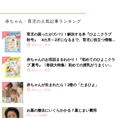
とのこと。襟元の刺しゅうがなんとも可愛らしいですよね。とっ
てもお似合いです！
シックで素敵！コントラスト プレーン ワンピース
赤ちゃん・育児の人気記事ランキング
をZARAでゲット
育児の困ったがズバリ！解決する本『ひよこクラブ
秋号』 4カ月～2才になるまで、育児に役立つ情報が
いっぱい！
赤ちゃん・育児
赤ちゃんのお世話まるわかり！『初めてのひよこクラ
ブ 夏号』〈巻頭大特集〉初めての授乳がうまくい
く！ おっぱい・ミルクの基本と夏のトラブル 解決テ
赤ちゃん・育児
ク
赤ちゃんが生まれたら！2冊の「たまひよ」
赤ちゃん・育児
お墓の撤去にいくらかかる？墓じまい費用
PR(くらしの話題)