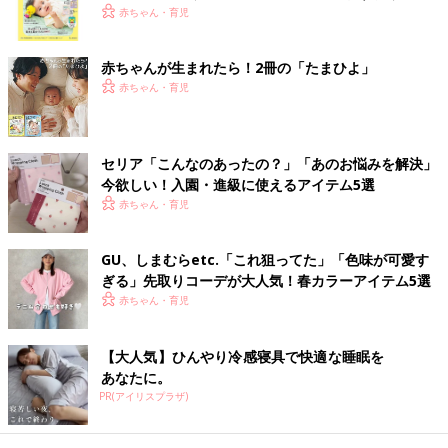
く！ おっぱい・ミルクの基本と夏のトラブル 解決テ
赤ちゃん・育児
ク
赤ちゃんが生まれたら！2冊の「たまひよ」
赤ちゃん・育児
セリア「こんなのあったの？」「あのお悩みを解決」
今欲しい！入園・進級に使えるアイテム5選
赤ちゃん・育児
GU、しまむらetc.「これ狙ってた」「色味が可愛す
ぎる」先取りコーデが大人気！春カラーアイテム5選
赤ちゃん・育児
【大人気】ひんやり冷感寝具で快適な睡眠を
あなたに。
PR(アイリスプラザ)