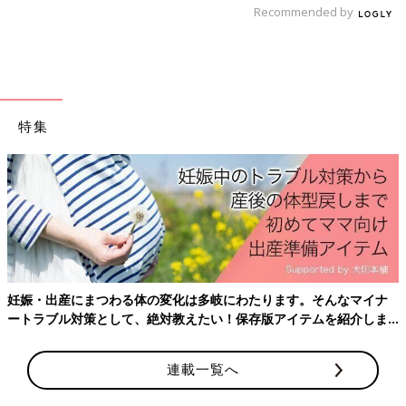
Recommended by
出典：Instagramアカウント「watao.08」
わたおさんは、しまむらのグレンチェックのショートパンツ
（979円）を購入。こちらのブラウスは私物アイテムだそうです
特集
が、お手持ちのブラウスと合わせれば、一気にセレモニースタイ
ルが出来上がるとのこと。フリルもとってもキュート！コレは買
いですよね。
ブラウスは生地の伸びも良く、着心地もバツグン！
どちらもZARAでゲット
妊娠・出産にまつわる体の変化は多岐にわたります。そんなマイナ
ートラブル対策として、絶対教えたい！保存版アイテムを紹介しま
す。
連載一覧へ