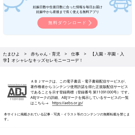
妊娠日数や生後日数に合った情報を毎日お届け
妊娠中から産後まで長く使える無料アプリ
無料ダウンロード
たまひよ
赤ちゃん・育児
仕事
【入園・卒園・入
学】オシャレなキッズセレモニーコーデ！
ＡＢＪマークは、この電子書店・電子書籍配信サービスが、
著作権者からコンテンツ使用許諾を得た正規版配信サービス
であることを示す登録商標（登録番号 第11091000号）です。
ABJマークの詳細、ABJマークを掲示しているサービスの一覧
はこちら→
https://aebs.or.jp/
本サイトに掲載されている記事・写真・イラスト等のコンテンツの無断転載を禁じま
す。