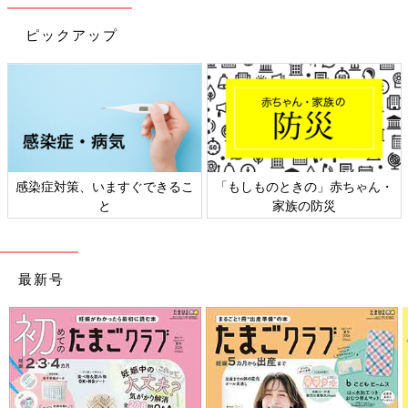
ピックアップ
感染症対策、いますぐできるこ
「もしものときの」赤ちゃん・
と
家族の防災
出典：Instagramアカウント「n___aostagram」
最新号
Naoさんは、ボタン留めジャンパースカートと、ビブカラー Tシ
ャツをZARAで購入。お子さんの入園式用にゲットしたようです
よ。かわいい襟がついたシャツは生地の伸びが良く、着心地も良
さそうとのこと。生地がやわらかいと疲れにくく、気軽に着れて
良いですよね。
入園準備にも！身支度ラクラクおすすめ