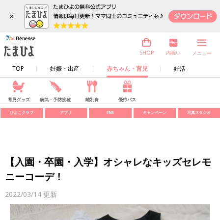
×
内祝い
SHOP
メニュー
TOP
妊娠・出産
赤ちゃん・育児
妊活
育児グッズ
病気・予防接種
離乳食
優待パス
ひよこクラブ
アプリ
SNS
キャンペーン
写真スタジオ
【入園・卒園・入学】オシャレなキッズセレモ
ニーコーデ！
2022/03/14
更新