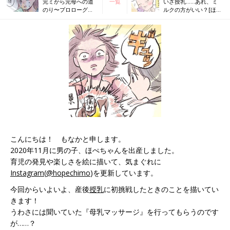
完ミから完母への道
一覧
いざ授乳……あれ、ミ
のり〜プロローグ〜
ルクの方がいい？[ほぺ
[ほぺふるでいず#2］
ふるでいず#4］
こんにちは！ もなかと申します。
2020年11月に男の子、ほぺちゃんを出産しました。
育児の発見や楽しさを絵に描いて、気まぐれに
Instagram
(
@hopechimo
)を更新しています。
今回からいよいよ、産後
授乳
に初挑戦したときのことを描いてい
きます！
うわさには聞いていた『母乳マッサージ』を行ってもらうのです
が……？