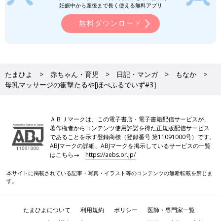
妊娠中から産後まで長く使える無料アプリ
無料ダウンロード
想像を超える衝撃を伝えたいあまり、見たことない表現になって
たまひよ
赤ちゃん・育児
日記・マンガ
もなか
しまいました（笑）
母乳マッサージの衝撃たるや[ほぺふるでいず#3］
助産師さん、さすがです。母乳マッサージの圧があんなに……強
烈だなんて！
ＡＢＪマークは、この電子書店・電子書籍配信サービスが、
なんというか、確かにかなり痛かったんですけど、過ぎ去るのが
著作権者からコンテンツ使用許諾を得た正規版配信サービス
速すぎて、いっっったー！！！！ って感覚が来る頃には、もう
であることを示す登録商標（登録番号 第11091000号）です。
ABJマークの詳細、ABJマークを掲示しているサービスの一覧
いなくなってたんです……
はこちら→
https://aebs.or.jp/
思わず世界最速の姿が頭をよぎりました。
本サイトに掲載されている記事・写真・イラスト等のコンテンツの無断転載を禁じま
(皆さん、どういうことやねんってつっこんでもらえれば嬉しい
す。
です。笑)
たまひよについて
利用規約
ポリシー
医師・専門家一覧
それでは、ご覧いただきありがとうございました！