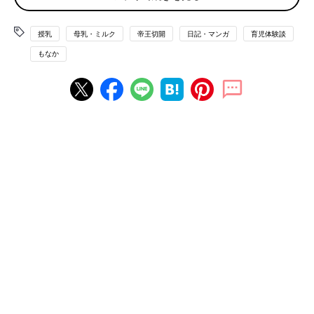
足にはフットポンプ、指にはパルスオキシメーター、両腕には血
圧計と点滴、尿道カテーテル……。
授乳
母乳・ミルク
帝王切開
日記・マンガ
育児体験談
見たことない機械に囲まれて、全身が自分のものじゃないような
感覚でした。
もなか
余裕がなくて一言も発せなかったのを覚えています。