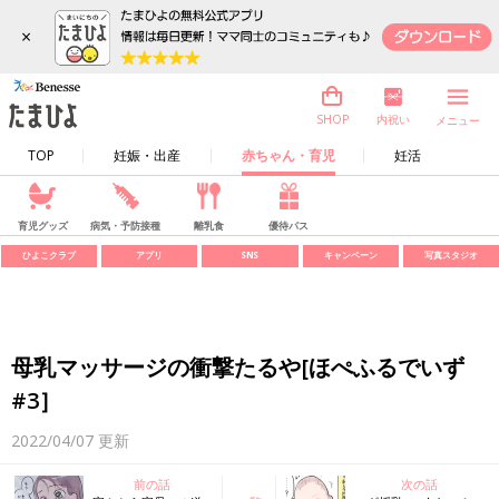
×
内祝い
SHOP
メニュー
TOP
妊娠・出産
赤ちゃん・育児
妊活
育児グッズ
病気・予防接種
離乳食
優待パス
ひよこクラブ
アプリ
SNS
キャンペーン
写真スタジオ
母乳マッサージの衝撃たるや[ほぺふるでいず
#3］
2022/04/07
更新
前の話
次の話