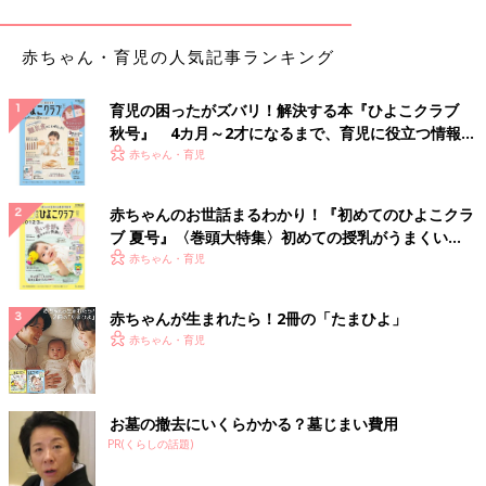
赤ちゃん・育児の人気記事ランキング
育児の困ったがズバリ！解決する本『ひよこクラブ
秋号』 4カ月～2才になるまで、育児に役立つ情報が
いっぱい！
赤ちゃん・育児
赤ちゃんのお世話まるわかり！『初めてのひよこクラ
ブ 夏号』〈巻頭大特集〉初めての授乳がうまくい
く！ おっぱい・ミルクの基本と夏のトラブル 解決テ
赤ちゃん・育児
ク
赤ちゃんが生まれたら！2冊の「たまひよ」
赤ちゃん・育児
お墓の撤去にいくらかかる？墓じまい費用
PR(くらしの話題)