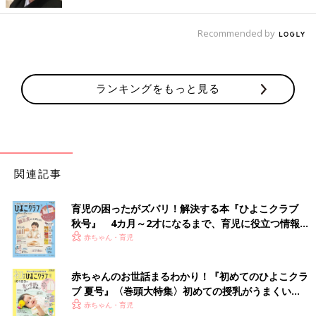
Recommended by
ランキングをもっと見る
関連記事
育児の困ったがズバリ！解決する本『ひよこクラブ
秋号』 4カ月～2才になるまで、育児に役立つ情報が
いっぱい！
赤ちゃん・育児
赤ちゃんのお世話まるわかり！『初めてのひよこクラ
ブ 夏号』〈巻頭大特集〉初めての授乳がうまくい
く！ おっぱい・ミルクの基本と夏のトラブル 解決テ
赤ちゃん・育児