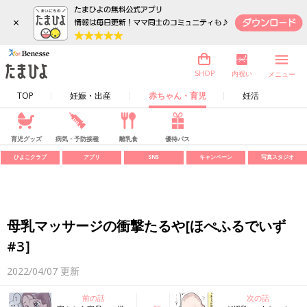
×
内祝い
SHOP
メニュー
TOP
妊娠・出産
赤ちゃん・育児
妊活
育児グッズ
病気・予防接種
離乳食
優待パス
ひよこクラブ
アプリ
SNS
キャンペーン
写真スタジオ
母乳マッサージの衝撃たるや[ほぺふるでいず
#3］
2022/04/07
更新
前の話
次の話