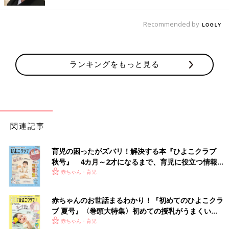
Recommended by
ランキングをもっと見る
関連記事
育児の困ったがズバリ！解決する本『ひよこクラブ
秋号』 4カ月～2才になるまで、育児に役立つ情報が
いっぱい！
赤ちゃん・育児
赤ちゃんのお世話まるわかり！『初めてのひよこクラ
ブ 夏号』〈巻頭大特集〉初めての授乳がうまくい
く！ おっぱい・ミルクの基本と夏のトラブル 解決テ
赤ちゃん・育児