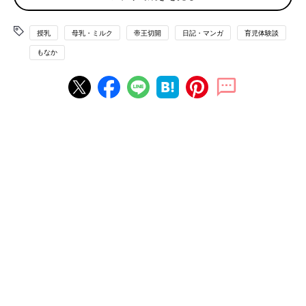
足にはフットポンプ、指にはパルスオキシメーター、両腕には血
圧計と点滴、尿道カテーテル……。
授乳
母乳・ミルク
帝王切開
日記・マンガ
育児体験談
見たことない機械に囲まれて、全身が自分のものじゃないような
感覚でした。
もなか
余裕がなくて一言も発せなかったのを覚えています。