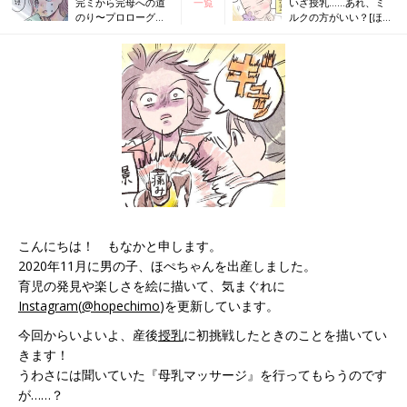
完ミから完母への道
一覧
いざ授乳……あれ、ミ
のり〜プロローグ〜
ルクの方がいい？[ほぺ
[ほぺふるでいず#2］
ふるでいず#4］
こんにちは！ もなかと申します。
2020年11月に男の子、ほぺちゃんを出産しました。
育児の発見や楽しさを絵に描いて、気まぐれに
Instagram
(
@hopechimo
)を更新しています。
今回からいよいよ、産後
授乳
に初挑戦したときのことを描いてい
きます！
うわさには聞いていた『母乳マッサージ』を行ってもらうのです
が……？