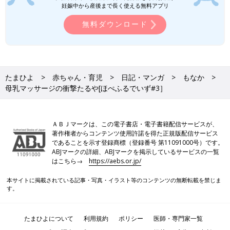
妊娠中から産後まで長く使える無料アプリ
無料ダウンロード
想像を超える衝撃を伝えたいあまり、見たことない表現になって
たまひよ
赤ちゃん・育児
日記・マンガ
もなか
しまいました（笑）
母乳マッサージの衝撃たるや[ほぺふるでいず#3］
助産師さん、さすがです。母乳マッサージの圧があんなに……強
烈だなんて！
ＡＢＪマークは、この電子書店・電子書籍配信サービスが、
なんというか、確かにかなり痛かったんですけど、過ぎ去るのが
著作権者からコンテンツ使用許諾を得た正規版配信サービス
速すぎて、いっっったー！！！！ って感覚が来る頃には、もう
であることを示す登録商標（登録番号 第11091000号）です。
ABJマークの詳細、ABJマークを掲示しているサービスの一覧
いなくなってたんです……
はこちら→
https://aebs.or.jp/
思わず世界最速の姿が頭をよぎりました。
本サイトに掲載されている記事・写真・イラスト等のコンテンツの無断転載を禁じま
(皆さん、どういうことやねんってつっこんでもらえれば嬉しい
す。
です。笑)
たまひよについて
利用規約
ポリシー
医師・専門家一覧
それでは、ご覧いただきありがとうございました！