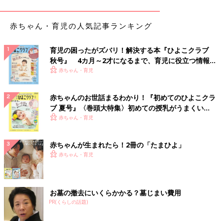
赤ちゃん・育児の人気記事ランキング
育児の困ったがズバリ！解決する本『ひよこクラブ
秋号』 4カ月～2才になるまで、育児に役立つ情報が
いっぱい！
赤ちゃん・育児
赤ちゃんのお世話まるわかり！『初めてのひよこクラ
ブ 夏号』〈巻頭大特集〉初めての授乳がうまくい
く！ おっぱい・ミルクの基本と夏のトラブル 解決テ
赤ちゃん・育児
ク
赤ちゃんが生まれたら！2冊の「たまひよ」
赤ちゃん・育児
お墓の撤去にいくらかかる？墓じまい費用
PR(くらしの話題)